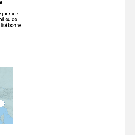
e 
lieu de 
lité bonne 