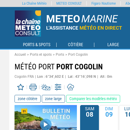
La Chaîne Météo
METEO CONSULT
Figaro Nautisme
Ab
METEO
MARINE
L'ASSISTANCE
MÉTÉO EN DIRECT
PORTS & SPOTS
CÔTIÈRE
LARGE
Accueil
Ports et spots
Ports
Port Cogolin
MÉTÉO PORT
PORT COGOLIN
Cogolin FRA
Lon : 6°34’,602 E
Lat : 43°16’,098 N
Alt : 0m
zone côtière
zone large
Comparer les modèles météo
SAM
DIM
LU
08
09
1