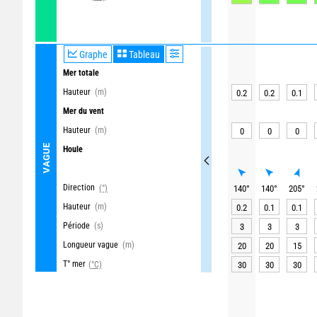
Graphe
Tableau
Mer totale
Hauteur
(m)
0.2
0.2
0.1
Mer du vent
Hauteur
(m)
0
0
0
VAGUE
Houle
Direction
(°)
140
°
140
°
205
°
Hauteur
(m)
0.2
0.1
0.1
Période
(s)
3
3
3
Longueur vague
(m)
20
20
15
T° mer
(°C)
30
30
30