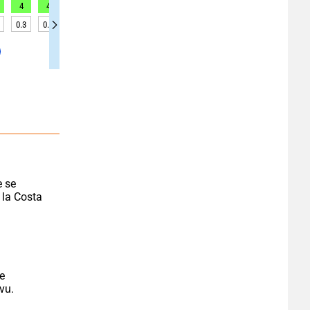
4
4
4
3
2
1
1
2
2
0.3
0.3
0.3
0.2
0.2
0.2
0.2
0.2
0.2
 se 
la Costa 
e 
vu.