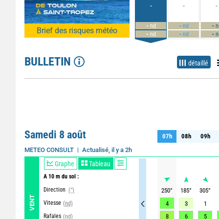
-
-
-
-
-
-
nd
nd
n
Brief des risques météo
-
-
-
nd
nd
n
BULLETIN
détaillé
Samedi 8 août
07h
08h
09h
07h
08h
09h
Actualisé, il y a 2h
METEO CONSULT
Graphe
Tableau
A 10 m du sol :
Direction
(°)
250
°
185
°
305
°
VENT
Vitesse
(nd)
4
3
1
Rafales
8
6
5
(nd)