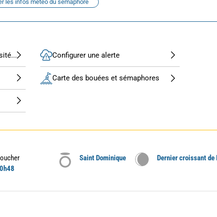
er les infos météo du sémaphore
ité...
Configurer une alerte
Carte des bouées et sémaphores
oucher
Saint Dominique
Dernier croissant de
0h48