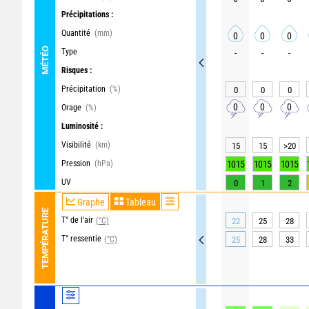
Précipitations :
Quantité
(mm)
0
0
0
MÉTÉO
Type
-
-
-
Risques :
Précipitation
(%)
0
0
0
0
0
0
Orage
(%)
Luminosité :
Visibilité
(km)
15
15
>20
Pression
(hPa)
1015
1015
1015
UV
0
1
2
Graphe
Tableau
TEMPÉRATURE
T° de l'air
(°C)
22
25
28
T° ressentie
(°C)
25
28
33