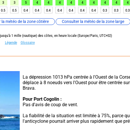
3
3
5
4
4
4
4
4
4
4
4
4
0.5
0.5
0.4
0.4
0.4
0.4
0.4
0.4
0.4
0.3
0.3
0.3
 la météo de la zone côtière
Consulter la météo de la zone large
 jusqu'à 1 mille (nautique) des côtes, en heure locale (Europe/Paris, UTC+02)
Légende
Glossaire
La dépression 1013 hPa centrée à l'Ouest de la Corse
déplace à 8 noeuds vers l'Ouest pour être centrée sur 
Brava.
Pour Port Cogolin :
Pas d'avis de coup de vent.
La fiabilité de la situation est limitée à 75%, parce qu
l'anticyclone pourrait arriver plus rapidement que pré