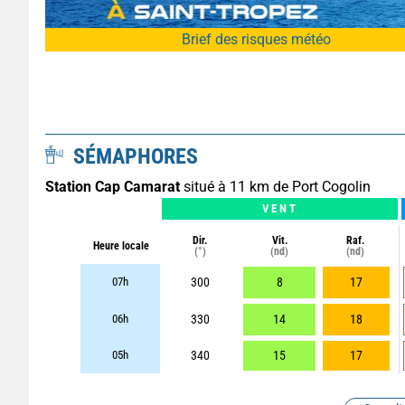
Brief des risques météo
SÉMAPHORES
Station Cap Camarat
situé à 11 km de Port Cogolin
VENT
Dir.
Vit.
Raf.
Heure locale
(°)
(nd)
(nd)
07h
300
8
17
06h
330
14
18
05h
340
15
17