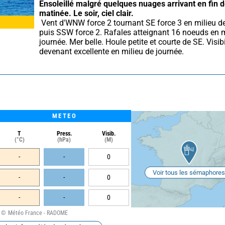
Ensoleillé malgré quelques nuages arrivant en fin d
matinée.
Le soir, ciel clair.
 Vent d'WNW force 2 tournant SE force 3 en milieu de journée 
puis SSW force 2. Rafales atteignant 16 noeuds en mi
journée. Mer belle. Houle petite et courte de SE. Visibi
devenant excellente en milieu de journée.
METEO
T
Press.
Visib.
(°C)
(hPa)
(M)
-
-
0
Voir tous les sémaphores
-
-
0
-
-
0
Météo France - RADOME