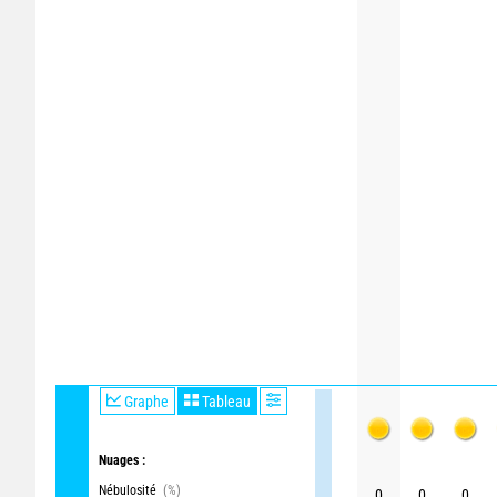
Graphe
Tableau
Nuages :
Nébulosité
(%)
0
0
0