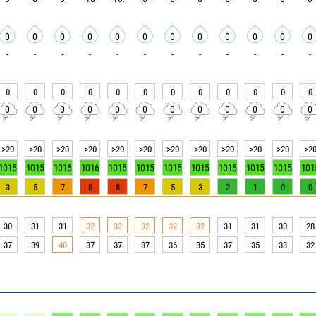
0
0
0
0
0
0
0
0
0
0
0
0
-
-
-
-
-
-
-
-
-
-
-
-
0
0
0
0
0
0
0
0
0
0
0
0
0
0
0
0
0
0
0
0
0
0
0
0
>20
>20
>20
>20
>20
>20
>20
>20
>20
>20
>20
>2
1015
1015
1016
1016
1015
1015
1015
1015
1015
1015
1015
101
3
5
7
8
8
7
5
3
2
1
0
0
30
31
31
32
32
32
32
32
31
31
30
28
37
39
40
37
37
37
36
35
37
35
33
32