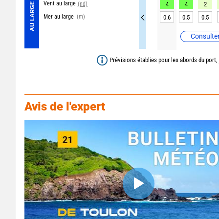
Vent au large
(nd)
4
4
2
AU LARGE
Mer au large
(m)
0.6
0.5
0.5
Consulter
Prévisions établies pour les abords du port,
Avis de l'expert