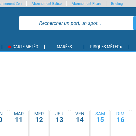
onnement Zen
Abonnement Balise
Abonnement Phare
Briefing
CARTE MÉTÉO
MARÉES
RISQUES MÉTÉO
N
MAR
MER
JEU
VEN
SAM
DIM
0
11
12
13
14
15
16