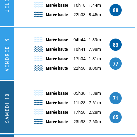
JEUDI 8
Marée basse
16h18
1.44m
88
Marée haute
22h03
8.45m
Marée basse
04h44
1.39m
VENDREDI 9
83
Marée haute
10h41
7.98m
Marée basse
17h04
1.81m
77
Marée haute
22h50
8.06m
Marée basse
05h30
1.88m
SAMEDI 10
71
Marée haute
11h28
7.61m
Marée basse
17h50
2.28m
65
Marée haute
23h38
7.60m