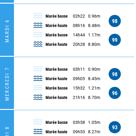
Marée basse
02h22
0.96m
98
MARDI 6
Marée haute
08h16
8.48m
Marée basse
14h44
1.17m
99
Marée haute
20h28
8.80m
MERCREDI 7
Marée basse
03h11
0.90m
98
Marée haute
09h05
8.45m
Marée basse
15h32
1.21m
96
Marée haute
21h16
8.70m
Marée basse
03h58
1.05m
93
Marée haute
09h53
8.27m