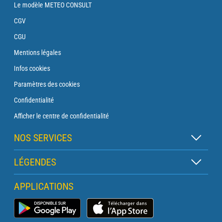
Le modèle METEO CONSULT
CGV
CGU
Mentions légales
Infos cookies
Paramètres des cookies
Confidentialité
Afficher le centre de confidentialité
NOS SERVICES
Abonnement Zen
LÉGENDES
Abonnement Balise
Légende des cartes
APPLICATIONS
Abonnement Traversée
Légende des pictogrammes
Abonnement Phare
Application Météo Marine
Glossaire