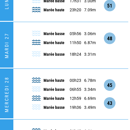
Marée basse
17h31
3.00m
51
Marée haute
23h20
7.09m
Marée basse
05h56
3.06m
MARDI 27
48
Marée haute
11h50
6.87m
Marée basse
18h24
3.31m
MERCREDI 28
Marée haute
00h23
6.78m
45
Marée basse
06h55
3.34m
Marée haute
12h59
6.69m
43
Marée basse
19h36
3.49m