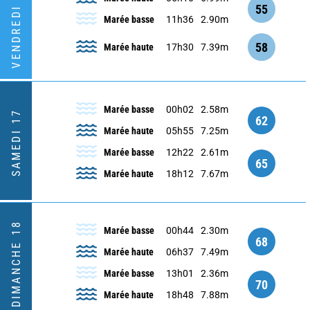
VENDREDI 16
55
Marée basse
11h36
2.90m
58
Marée haute
17h30
7.39m
Marée basse
00h02
2.58m
SAMEDI 17
62
Marée haute
05h55
7.25m
Marée basse
12h22
2.61m
65
Marée haute
18h12
7.67m
DIMANCHE 18
Marée basse
00h44
2.30m
68
Marée haute
06h37
7.49m
Marée basse
13h01
2.36m
70
Marée haute
18h48
7.88m