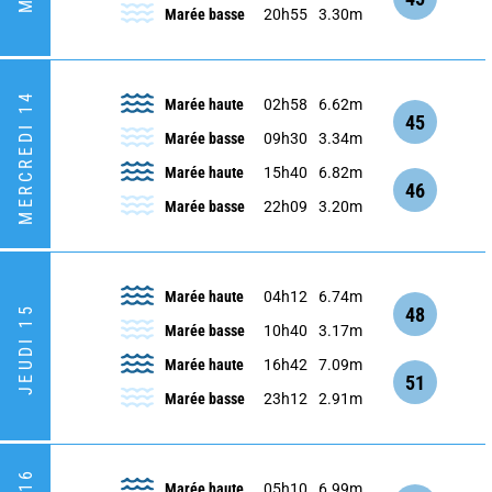
Marée basse
20h55
3.30m
MERCREDI 14
Marée haute
02h58
6.62m
45
Marée basse
09h30
3.34m
Marée haute
15h40
6.82m
46
Marée basse
22h09
3.20m
Marée haute
04h12
6.74m
48
JEUDI 15
Marée basse
10h40
3.17m
Marée haute
16h42
7.09m
51
Marée basse
23h12
2.91m
Marée haute
05h10
6.99m