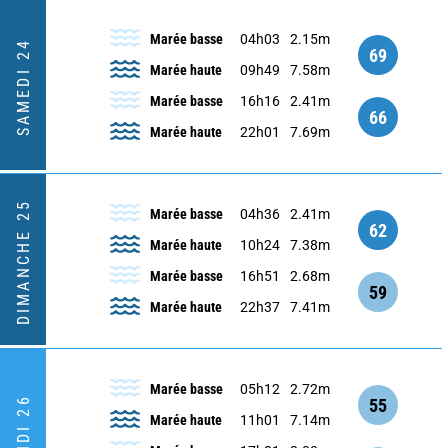
Marée basse
04h03
2.15m
SAMEDI 24
69
Marée haute
09h49
7.58m
Marée basse
16h16
2.41m
66
Marée haute
22h01
7.69m
DIMANCHE 25
Marée basse
04h36
2.41m
62
Marée haute
10h24
7.38m
Marée basse
16h51
2.68m
59
Marée haute
22h37
7.41m
Marée basse
05h12
2.72m
LUNDI 26
55
Marée haute
11h01
7.14m