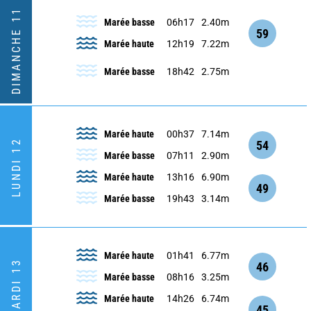
DIMANCHE 11
Marée basse
06h17
2.40m
59
Marée haute
12h19
7.22m
Marée basse
18h42
2.75m
Marée haute
00h37
7.14m
LUNDI 12
54
Marée basse
07h11
2.90m
Marée haute
13h16
6.90m
49
Marée basse
19h43
3.14m
Marée haute
01h41
6.77m
MARDI 13
46
Marée basse
08h16
3.25m
Marée haute
14h26
6.74m
45