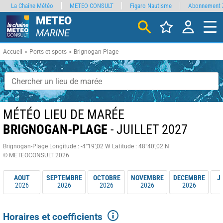
La Chaîne Météo
METEO CONSULT
Figaro Nautisme
Abonnement 
METEO
MARINE
Accueil
Ports et spots
Brignogan-Plage
MÉTÉO LIEU DE MARÉE
BRIGNOGAN-PLAGE
- JUILLET 2027
Brignogan-Plage
Longitude : -4°19’,02 W
Latitude : 48°40’,02 N
© METEOCONSULT 2026
AOUT
SEPTEMBRE
OCTOBRE
NOVEMBRE
DECEMBRE
J
2026
2026
2026
2026
2026
Horaires et coefficients