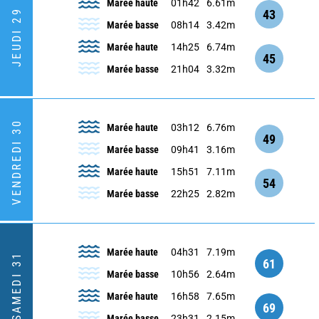
Marée haute
01h42
6.61m
43
JEUDI 29
Marée basse
08h14
3.42m
Marée haute
14h25
6.74m
45
Marée basse
21h04
3.32m
VENDREDI 30
Marée haute
03h12
6.76m
49
Marée basse
09h41
3.16m
Marée haute
15h51
7.11m
54
Marée basse
22h25
2.82m
Marée haute
04h31
7.19m
SAMEDI 31
61
Marée basse
10h56
2.64m
Marée haute
16h58
7.65m
69
Marée basse
23h31
2.15m