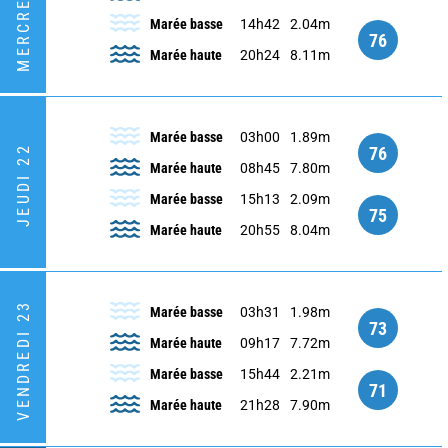
MERCREDI 21
Marée basse
14h42
2.04m
76
Marée haute
20h24
8.11m
Marée basse
03h00
1.89m
76
JEUDI 22
Marée haute
08h45
7.80m
Marée basse
15h13
2.09m
75
Marée haute
20h55
8.04m
VENDREDI 23
Marée basse
03h31
1.98m
73
Marée haute
09h17
7.72m
Marée basse
15h44
2.21m
71
Marée haute
21h28
7.90m