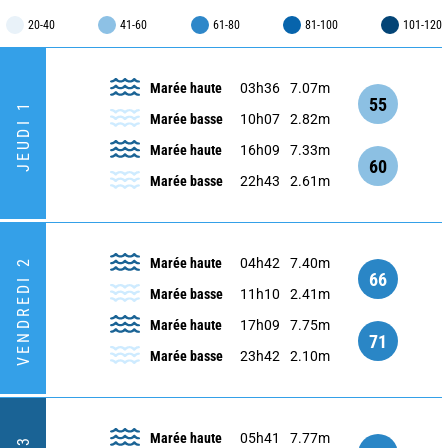
20-40
41-60
61-80
81-100
101-120
Marée haute
03h36
7.07m
55
JEUDI 1
Marée basse
10h07
2.82m
Marée haute
16h09
7.33m
60
Marée basse
22h43
2.61m
Marée haute
04h42
7.40m
VENDREDI 2
66
Marée basse
11h10
2.41m
Marée haute
17h09
7.75m
71
Marée basse
23h42
2.10m
Marée haute
05h41
7.77m