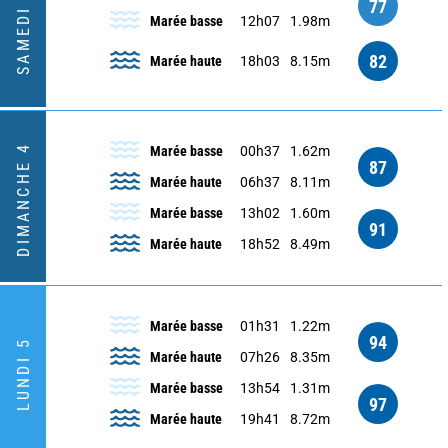
SAMEDI 3
77
Marée basse
12h07
1.98m
82
Marée haute
18h03
8.15m
DIMANCHE 4
Marée basse
00h37
1.62m
87
Marée haute
06h37
8.11m
Marée basse
13h02
1.60m
91
Marée haute
18h52
8.49m
Marée basse
01h31
1.22m
94
LUNDI 5
Marée haute
07h26
8.35m
Marée basse
13h54
1.31m
97
Marée haute
19h41
8.72m