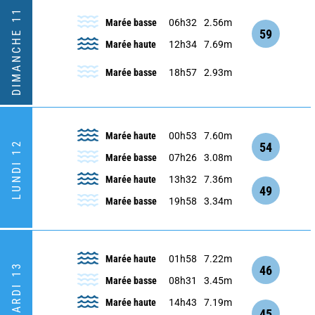
DIMANCHE 11
Marée basse
06h32
2.56m
59
Marée haute
12h34
7.69m
Marée basse
18h57
2.93m
Marée haute
00h53
7.60m
LUNDI 12
54
Marée basse
07h26
3.08m
Marée haute
13h32
7.36m
49
Marée basse
19h58
3.34m
Marée haute
01h58
7.22m
MARDI 13
46
Marée basse
08h31
3.45m
Marée haute
14h43
7.19m
45