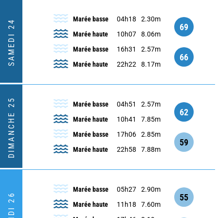
Marée basse
04h18
2.30m
SAMEDI 24
69
Marée haute
10h07
8.06m
Marée basse
16h31
2.57m
66
Marée haute
22h22
8.17m
DIMANCHE 25
Marée basse
04h51
2.57m
62
Marée haute
10h41
7.85m
Marée basse
17h06
2.85m
59
Marée haute
22h58
7.88m
Marée basse
05h27
2.90m
LUNDI 26
55
Marée haute
11h18
7.60m