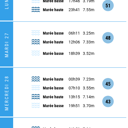
Marée basse
17h46
3.19m
51
Marée haute
23h41
7.55m
Marée basse
06h11
3.25m
MARDI 27
48
Marée haute
12h06
7.33m
Marée basse
18h39
3.52m
MERCREDI 28
Marée haute
00h39
7.23m
45
Marée basse
07h10
3.55m
Marée haute
13h15
7.14m
43
Marée basse
19h51
3.70m