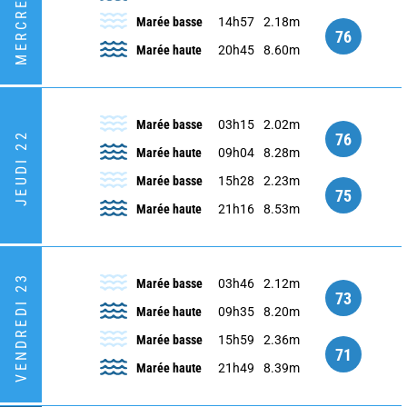
MERCREDI 21
Marée basse
14h57
2.18m
76
Marée haute
20h45
8.60m
Marée basse
03h15
2.02m
76
JEUDI 22
Marée haute
09h04
8.28m
Marée basse
15h28
2.23m
75
Marée haute
21h16
8.53m
VENDREDI 23
Marée basse
03h46
2.12m
73
Marée haute
09h35
8.20m
Marée basse
15h59
2.36m
71
Marée haute
21h49
8.39m