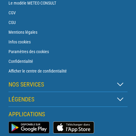
Le modèle METEO CONSULT
CGV
CGU
Mentions légales
Infos cookies
Paramètres des cookies
Confidentialité
Afficher le centre de confidentialité
NOS SERVICES
Abonnement Zen
LÉGENDES
Abonnement Balise
Légende des cartes
APPLICATIONS
Abonnement Traversée
Légende des pictogrammes
Abonnement Phare
Application Météo Marine
Glossaire