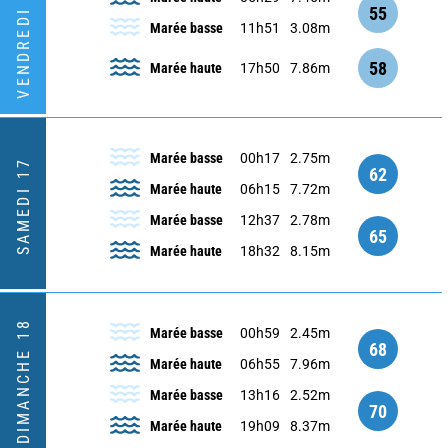
VENDREDI 16
55
Marée basse
11h51
3.08m
58
Marée haute
17h50
7.86m
Marée basse
00h17
2.75m
SAMEDI 17
62
Marée haute
06h15
7.72m
Marée basse
12h37
2.78m
65
Marée haute
18h32
8.15m
DIMANCHE 18
Marée basse
00h59
2.45m
68
Marée haute
06h55
7.96m
Marée basse
13h16
2.52m
70
Marée haute
19h09
8.37m