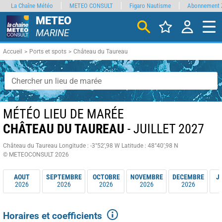
La Chaîne Météo
METEO CONSULT
Figaro Nautisme
Abonnement 
METEO
MARINE
Accueil
Ports et spots
Château du Taureau
MÉTÉO LIEU DE MARÉE
CHÂTEAU DU TAUREAU
- JUILLET 2027
Château du Taureau
Longitude : -3°52’,98 W
Latitude : 48°40’,98 N
© METEOCONSULT 2026
AOUT
SEPTEMBRE
OCTOBRE
NOVEMBRE
DECEMBRE
J
2026
2026
2026
2026
2026
Horaires et coefficients