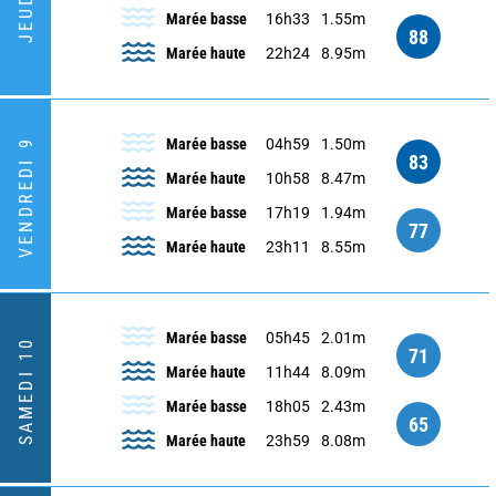
JEUDI 8
Marée basse
16h33
1.55m
88
Marée haute
22h24
8.95m
Marée basse
04h59
1.50m
VENDREDI 9
83
Marée haute
10h58
8.47m
Marée basse
17h19
1.94m
77
Marée haute
23h11
8.55m
Marée basse
05h45
2.01m
SAMEDI 10
71
Marée haute
11h44
8.09m
Marée basse
18h05
2.43m
65
Marée haute
23h59
8.08m