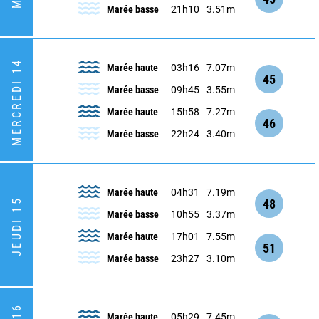
Marée basse
21h10
3.51m
MERCREDI 14
Marée haute
03h16
7.07m
45
Marée basse
09h45
3.55m
Marée haute
15h58
7.27m
46
Marée basse
22h24
3.40m
Marée haute
04h31
7.19m
48
JEUDI 15
Marée basse
10h55
3.37m
Marée haute
17h01
7.55m
51
Marée basse
23h27
3.10m
Marée haute
05h29
7.45m