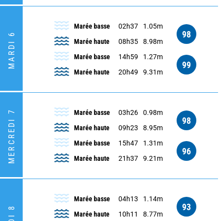
Marée basse
02h37
1.05m
98
MARDI 6
Marée haute
08h35
8.98m
Marée basse
14h59
1.27m
99
Marée haute
20h49
9.31m
MERCREDI 7
Marée basse
03h26
0.98m
98
Marée haute
09h23
8.95m
Marée basse
15h47
1.31m
96
Marée haute
21h37
9.21m
Marée basse
04h13
1.14m
93
Marée haute
10h11
8.77m