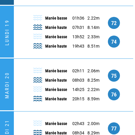
Marée basse
01h36
2.22m
LUNDI 19
72
Marée haute
07h31
8.14m
Marée basse
13h52
2.33m
74
Marée haute
19h43
8.51m
Marée basse
02h11
2.06m
MARDI 20
75
Marée haute
08h03
8.25m
Marée basse
14h25
2.22m
76
Marée haute
20h15
8.59m
Marée basse
02h43
2.00m
77
Marée haute
08h34
8.29m