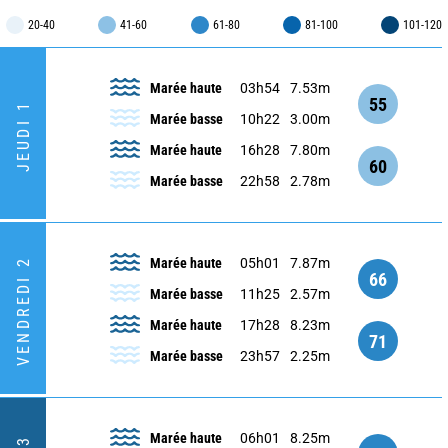
20-40
41-60
61-80
81-100
101-120
Marée haute
03h54
7.53m
55
JEUDI 1
Marée basse
10h22
3.00m
Marée haute
16h28
7.80m
60
Marée basse
22h58
2.78m
Marée haute
05h01
7.87m
VENDREDI 2
66
Marée basse
11h25
2.57m
Marée haute
17h28
8.23m
71
Marée basse
23h57
2.25m
Marée haute
06h01
8.25m