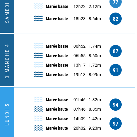
SAMEDI 3
77
Marée basse
12h22
2.12m
82
Marée haute
18h23
8.64m
DIMANCHE 4
Marée basse
00h52
1.74m
87
Marée haute
06h55
8.60m
Marée basse
13h17
1.72m
91
Marée haute
19h13
8.99m
Marée basse
01h46
1.32m
94
LUNDI 5
Marée haute
07h46
8.85m
Marée basse
14h09
1.42m
97
Marée haute
20h02
9.23m