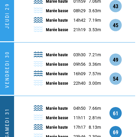
Marée haute
01h59
7.06m
43
JEUDI 29
Marée basse
08h29
3.63m
Marée haute
14h42
7.19m
45
Marée basse
21h19
3.53m
VENDREDI 30
Marée haute
03h30
7.21m
49
Marée basse
09h56
3.36m
Marée haute
16h09
7.57m
54
Marée basse
22h40
3.00m
Marée haute
04h50
7.66m
SAMEDI 31
61
Marée basse
11h11
2.81m
Marée haute
17h17
8.13m
69
Marée basse
23h46
2.30m