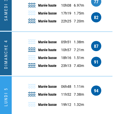
SAMEDI 3
77
Marée haute
10h08
6.97m
Marée basse
17h19
1.75m
82
Marée haute
22h25
7.20m
DIMANCHE 4
Marée basse
05h51
1.38m
87
Marée haute
10h57
7.21m
Marée basse
18h16
1.51m
91
Marée haute
23h13
7.40m
Marée basse
06h48
1.11m
LUNDI 5
94
Marée haute
11h52
7.38m
Marée basse
19h12
1.32m