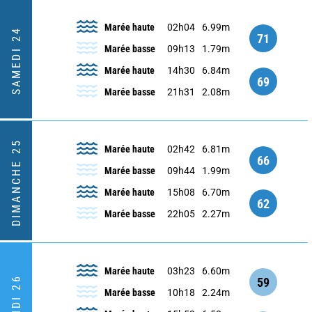
Marée haute
02h04
6.99m
SAMEDI 24
71
Marée basse
09h13
1.79m
Marée haute
14h30
6.84m
69
Marée basse
21h31
2.08m
DIMANCHE 25
Marée haute
02h42
6.81m
66
Marée basse
09h44
1.99m
Marée haute
15h08
6.70m
62
Marée basse
22h05
2.27m
Marée haute
03h23
6.60m
LUNDI 26
59
Marée basse
10h18
2.24m