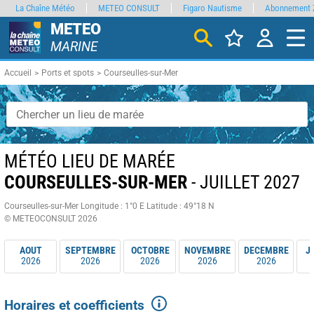
La Chaîne Météo
METEO CONSULT
Figaro Nautisme
Abonnement 
METEO
MARINE
Accueil
Ports et spots
Courseulles-sur-Mer
MÉTÉO LIEU DE MARÉE
COURSEULLES-SUR-MER
- JUILLET 2027
Courseulles-sur-Mer
Longitude : 1°0 E
Latitude : 49°18 N
© METEOCONSULT 2026
AOUT
SEPTEMBRE
OCTOBRE
NOVEMBRE
DECEMBRE
J
2026
2026
2026
2026
2026
Horaires et coefficients