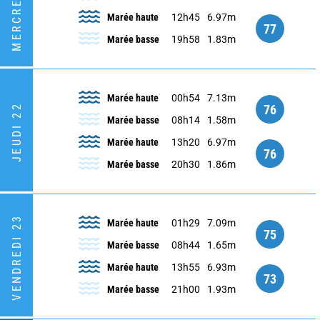
MERCREDI 21
Marée haute
12h45
6.97m
77
Marée basse
19h58
1.83m
Marée haute
00h54
7.13m
76
JEUDI 22
Marée basse
08h14
1.58m
Marée haute
13h20
6.97m
76
Marée basse
20h30
1.86m
VENDREDI 23
Marée haute
01h29
7.09m
75
Marée basse
08h44
1.65m
Marée haute
13h55
6.93m
73
Marée basse
21h00
1.93m