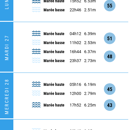
Marée haute
15h52
6.53m
55
Marée basse
22h46
2.51m
Marée haute
04h12
6.39m
MARDI 27
51
Marée basse
11h02
2.53m
Marée haute
16h44
6.37m
48
Marée basse
23h37
2.73m
MERCREDI 28
Marée haute
05h16
6.19m
45
Marée basse
12h00
2.79m
43
Marée haute
17h52
6.25m