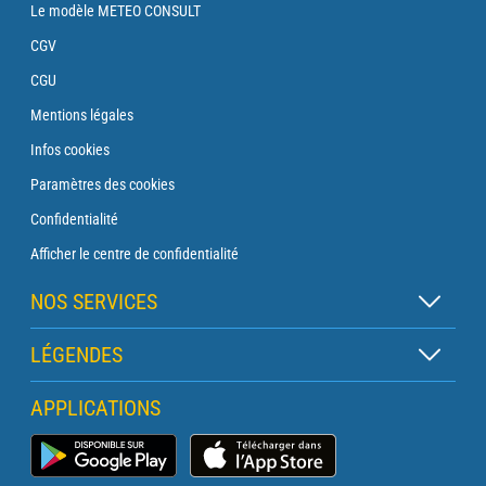
Le modèle METEO CONSULT
CGV
CGU
Mentions légales
Infos cookies
Paramètres des cookies
Confidentialité
Afficher le centre de confidentialité
NOS SERVICES
Abonnement Zen
LÉGENDES
Abonnement Balise
Légende des cartes
APPLICATIONS
Abonnement Traversée
Légende des pictogrammes
Abonnement Phare
Application Météo Marine
Glossaire