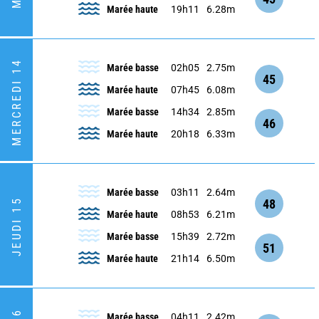
Marée haute
19h11
6.28m
MERCREDI 14
Marée basse
02h05
2.75m
45
Marée haute
07h45
6.08m
Marée basse
14h34
2.85m
46
Marée haute
20h18
6.33m
Marée basse
03h11
2.64m
48
JEUDI 15
Marée haute
08h53
6.21m
Marée basse
15h39
2.72m
51
Marée haute
21h14
6.50m
Marée basse
04h11
2.42m