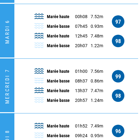
Marée haute
00h08
7.52m
97
MARDI 6
Marée basse
07h45
0.93m
Marée haute
12h45
7.48m
98
Marée basse
20h07
1.22m
MERCREDI 7
Marée haute
01h00
7.56m
99
Marée basse
08h37
0.86m
Marée haute
13h37
7.47m
98
Marée basse
20h57
1.24m
Marée haute
01h52
7.49m
96
Marée basse
09h24
0.95m