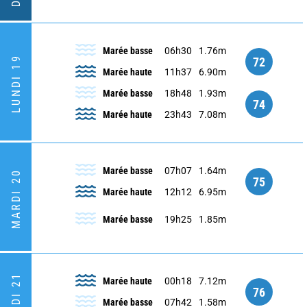
Marée basse
06h30
1.76m
LUNDI 19
72
Marée haute
11h37
6.90m
Marée basse
18h48
1.93m
74
Marée haute
23h43
7.08m
Marée basse
07h07
1.64m
MARDI 20
75
Marée haute
12h12
6.95m
Marée basse
19h25
1.85m
Marée haute
00h18
7.12m
76
Marée basse
07h42
1.58m