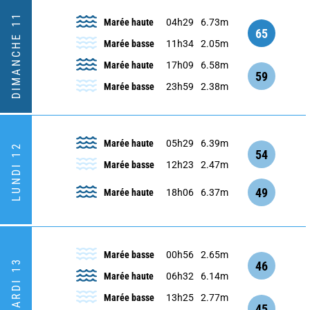
DIMANCHE 11
Marée haute
04h29
6.73m
65
Marée basse
11h34
2.05m
Marée haute
17h09
6.58m
59
Marée basse
23h59
2.38m
Marée haute
05h29
6.39m
LUNDI 12
54
Marée basse
12h23
2.47m
49
Marée haute
18h06
6.37m
Marée basse
00h56
2.65m
MARDI 13
46
Marée haute
06h32
6.14m
Marée basse
13h25
2.77m
45