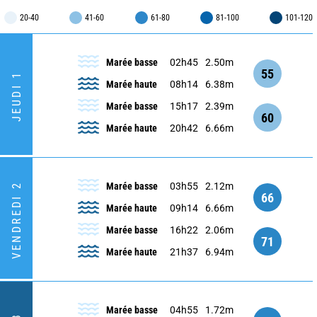
20-40
41-60
61-80
81-100
101-120
Marée basse
02h45
2.50m
55
JEUDI 1
Marée haute
08h14
6.38m
Marée basse
15h17
2.39m
60
Marée haute
20h42
6.66m
Marée basse
03h55
2.12m
VENDREDI 2
66
Marée haute
09h14
6.66m
Marée basse
16h22
2.06m
71
Marée haute
21h37
6.94m
Marée basse
04h55
1.72m