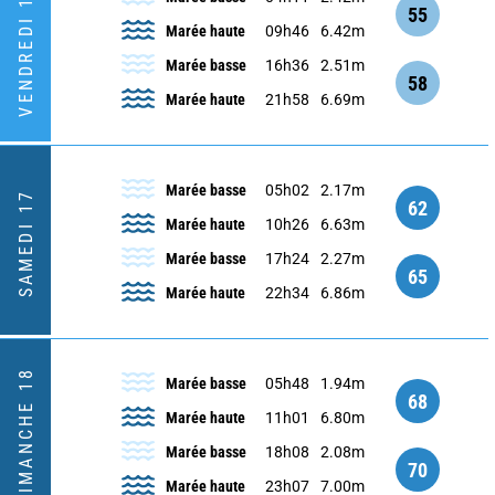
VENDREDI 16
55
Marée haute
09h46
6.42m
Marée basse
16h36
2.51m
58
Marée haute
21h58
6.69m
Marée basse
05h02
2.17m
SAMEDI 17
62
Marée haute
10h26
6.63m
Marée basse
17h24
2.27m
65
Marée haute
22h34
6.86m
DIMANCHE 18
Marée basse
05h48
1.94m
68
Marée haute
11h01
6.80m
Marée basse
18h08
2.08m
70
Marée haute
23h07
7.00m