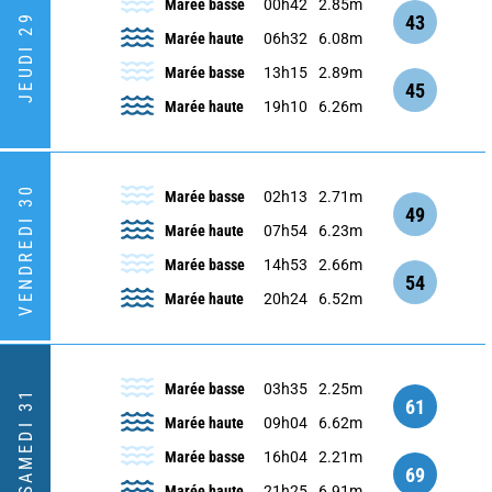
Marée basse
00h42
2.85m
43
JEUDI 29
Marée haute
06h32
6.08m
Marée basse
13h15
2.89m
45
Marée haute
19h10
6.26m
VENDREDI 30
Marée basse
02h13
2.71m
49
Marée haute
07h54
6.23m
Marée basse
14h53
2.66m
54
Marée haute
20h24
6.52m
Marée basse
03h35
2.25m
SAMEDI 31
61
Marée haute
09h04
6.62m
Marée basse
16h04
2.21m
69
Marée haute
21h25
6.91m