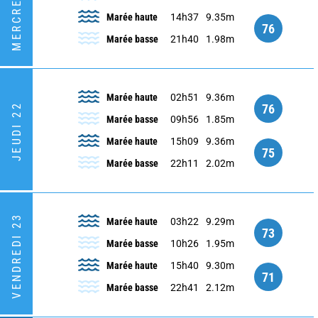
MERCREDI 21
Marée haute
14h37
9.35m
76
Marée basse
21h40
1.98m
Marée haute
02h51
9.36m
76
JEUDI 22
Marée basse
09h56
1.85m
Marée haute
15h09
9.36m
75
Marée basse
22h11
2.02m
VENDREDI 23
Marée haute
03h22
9.29m
73
Marée basse
10h26
1.95m
Marée haute
15h40
9.30m
71
Marée basse
22h41
2.12m