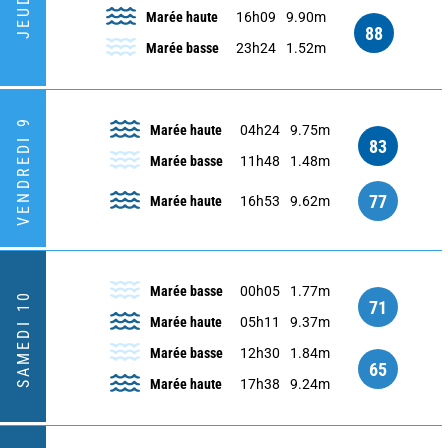
JEUDI 8
Marée haute
16h09
9.90m
88
Marée basse
23h24
1.52m
VENDREDI 9
Marée haute
04h24
9.75m
83
Marée basse
11h48
1.48m
77
Marée haute
16h53
9.62m
Marée basse
00h05
1.77m
SAMEDI 10
71
Marée haute
05h11
9.37m
Marée basse
12h30
1.84m
65
Marée haute
17h38
9.24m