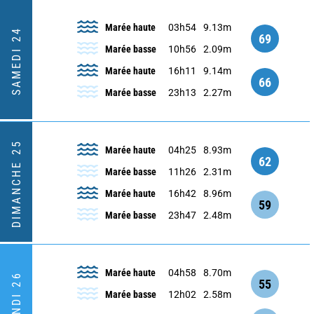
Marée haute
03h54
9.13m
SAMEDI 24
69
Marée basse
10h56
2.09m
Marée haute
16h11
9.14m
66
Marée basse
23h13
2.27m
DIMANCHE 25
Marée haute
04h25
8.93m
62
Marée basse
11h26
2.31m
Marée haute
16h42
8.96m
59
Marée basse
23h47
2.48m
Marée haute
04h58
8.70m
LUNDI 26
55
Marée basse
12h02
2.58m