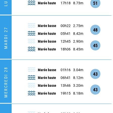
51
Marée haute
17h18
8.73m
Marée basse
00h22
2.75m
MARDI 27
48
Marée haute
05h41
8.42m
Marée basse
12h45
2.90m
45
Marée haute
18h06
8.45m
MERCREDI 28
Marée basse
01h16
3.04m
43
Marée haute
06h41
8.12m
Marée basse
13h46
3.20m
43
Marée haute
19h15
8.18m