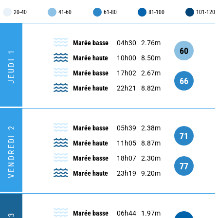
20-40
41-60
61-80
81-100
101-120
Marée basse
04h30
2.76m
60
JEUDI 1
Marée haute
10h00
8.50m
Marée basse
17h02
2.67m
66
Marée haute
22h21
8.82m
Marée basse
05h39
2.38m
VENDREDI 2
71
Marée haute
11h05
8.87m
Marée basse
18h07
2.30m
77
Marée haute
23h19
9.20m
Marée basse
06h44
1.97m