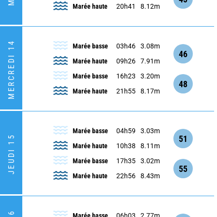
Marée haute
20h41
8.12m
MERCREDI 14
Marée basse
03h46
3.08m
46
Marée haute
09h26
7.91m
Marée basse
16h23
3.20m
48
Marée haute
21h55
8.17m
Marée basse
04h59
3.03m
51
JEUDI 15
Marée haute
10h38
8.11m
Marée basse
17h35
3.02m
55
Marée haute
22h56
8.43m
Marée basse
06h03
2.77m