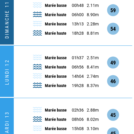
DIMANCHE 11
Marée basse
00h48
2.11m
59
Marée haute
06h00
8.90m
Marée basse
13h13
2.28m
54
Marée haute
18h28
8.81m
Marée basse
01h37
2.51m
LUNDI 12
49
Marée haute
06h56
8.41m
Marée basse
14h04
2.74m
46
Marée haute
19h28
8.37m
Marée basse
02h36
2.88m
MARDI 13
45
Marée haute
08h06
8.02m
Marée basse
15h08
3.10m
45