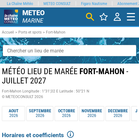
La Chaîne Météo
METEO CONSULT
Figaro Nautisme
Abonnement 
METEO
MARINE
Accueil
Ports et spots
Fort-Mahon
MÉTÉO LIEU DE MARÉE
FORT-MAHON
-
JUILLET 2027
Fort-Mahon
Longitude : 1°31’,02 E
Latitude : 50°21 N
© METEOCONSULT 2026
AOUT
SEPTEMBRE
OCTOBRE
NOVEMBRE
DECEMBRE
J
2026
2026
2026
2026
2026
Horaires et coefficients