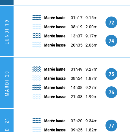
Marée haute
01h17
9.15m
LUNDI 19
72
Marée basse
08h19
2.00m
Marée haute
13h37
9.17m
74
Marée basse
20h35
2.06m
Marée haute
01h49
9.27m
MARDI 20
75
Marée basse
08h54
1.87m
Marée haute
14h08
9.27m
76
Marée basse
21h08
1.99m
Marée haute
02h20
9.34m
77
Marée basse
09h25
1.82m