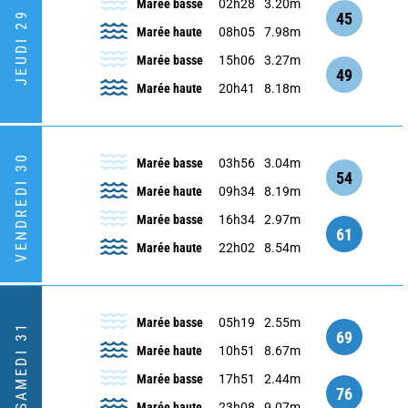
Marée basse
02h28
3.20m
45
JEUDI 29
Marée haute
08h05
7.98m
Marée basse
15h06
3.27m
49
Marée haute
20h41
8.18m
VENDREDI 30
Marée basse
03h56
3.04m
54
Marée haute
09h34
8.19m
Marée basse
16h34
2.97m
61
Marée haute
22h02
8.54m
Marée basse
05h19
2.55m
SAMEDI 31
69
Marée haute
10h51
8.67m
Marée basse
17h51
2.44m
76
Marée haute
23h08
9.07m