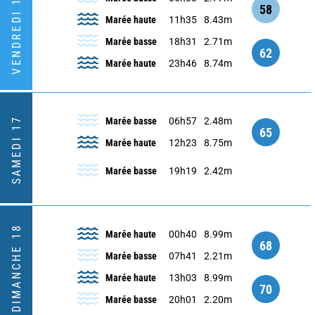
VENDREDI 16
58
Marée haute
11h35
8.43m
Marée basse
18h31
2.71m
62
Marée haute
23h46
8.74m
SAMEDI 17
Marée basse
06h57
2.48m
65
Marée haute
12h23
8.75m
Marée basse
19h19
2.42m
DIMANCHE 18
Marée haute
00h40
8.99m
68
Marée basse
07h41
2.21m
Marée haute
13h03
8.99m
70
Marée basse
20h01
2.20m