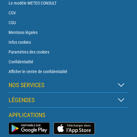
Le modèle METEO CONSULT
CGV
CGU
Mentions légales
Infos cookies
Paramètres des cookies
Confidentialité
Afficher le centre de confidentialité
NOS SERVICES
Abonnement Zen
LÉGENDES
Abonnement Balise
Légende des cartes
APPLICATIONS
Abonnement Traversée
Légende des pictogrammes
Abonnement Phare
Application Météo Marine
Glossaire