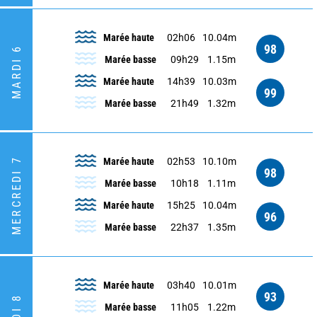
Marée haute
02h06
10.04m
98
MARDI 6
Marée basse
09h29
1.15m
Marée haute
14h39
10.03m
99
Marée basse
21h49
1.32m
MERCREDI 7
Marée haute
02h53
10.10m
98
Marée basse
10h18
1.11m
Marée haute
15h25
10.04m
96
Marée basse
22h37
1.35m
Marée haute
03h40
10.01m
93
Marée basse
11h05
1.22m