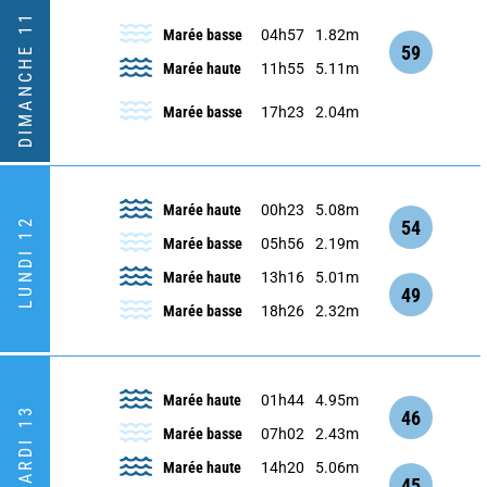
DIMANCHE 11
Marée basse
04h57
1.82m
59
Marée haute
11h55
5.11m
Marée basse
17h23
2.04m
Marée haute
00h23
5.08m
LUNDI 12
54
Marée basse
05h56
2.19m
Marée haute
13h16
5.01m
49
Marée basse
18h26
2.32m
Marée haute
01h44
4.95m
MARDI 13
46
Marée basse
07h02
2.43m
Marée haute
14h20
5.06m
45