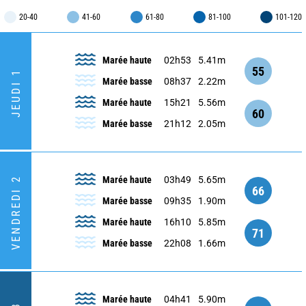
20-40
41-60
61-80
81-100
101-120
Marée haute
02h53
5.41m
55
JEUDI 1
Marée basse
08h37
2.22m
Marée haute
15h21
5.56m
60
Marée basse
21h12
2.05m
Marée haute
03h49
5.65m
VENDREDI 2
66
Marée basse
09h35
1.90m
Marée haute
16h10
5.85m
71
Marée basse
22h08
1.66m
Marée haute
04h41
5.90m