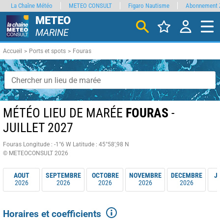
La Chaîne Météo
METEO CONSULT
Figaro Nautisme
Abonnement 
METEO
MARINE
Accueil
Ports et spots
Fouras
MÉTÉO LIEU DE MARÉE
FOURAS
-
JUILLET 2027
Fouras
Longitude : -1°6 W
Latitude : 45°58’,98 N
© METEOCONSULT 2026
AOUT
SEPTEMBRE
OCTOBRE
NOVEMBRE
DECEMBRE
J
2026
2026
2026
2026
2026
Horaires et coefficients