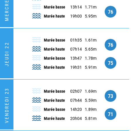
MERCREDI 21
Marée basse
13h14
1.71m
76
Marée haute
19h00
5.95m
Marée basse
01h35
1.61m
76
JEUDI 22
Marée haute
07h14
5.65m
Marée basse
13h47
1.78m
75
Marée haute
19h31
5.91m
VENDREDI 23
Marée basse
02h07
1.69m
73
Marée haute
07h44
5.59m
Marée basse
14h20
1.89m
71
Marée haute
20h04
5.81m