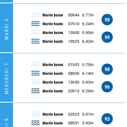
Marée basse
00h44
0.77m
98
MARDI 6
Marée haute
07h10
6.24m
Marée basse
13h00
0.90m
99
Marée haute
19h25
6.42m
MERCREDI 7
Marée basse
01h33
0.70m
98
Marée haute
08h00
6.14m
Marée basse
13h50
0.93m
96
Marée haute
20h13
6.29m
Marée basse
02h23
0.81m
93
Marée haute
08h51
5.93m