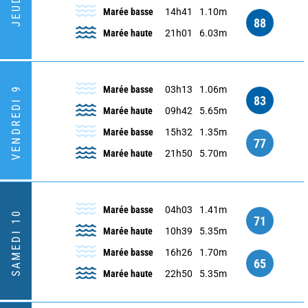
JEUDI 8
Marée basse
14h41
1.10m
88
Marée haute
21h01
6.03m
Marée basse
03h13
1.06m
VENDREDI 9
83
Marée haute
09h42
5.65m
Marée basse
15h32
1.35m
77
Marée haute
21h50
5.70m
Marée basse
04h03
1.41m
SAMEDI 10
71
Marée haute
10h39
5.35m
Marée basse
16h26
1.70m
65
Marée haute
22h50
5.35m