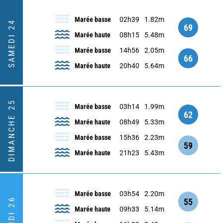
Marée basse
02h39
1.82m
SAMEDI 24
69
Marée haute
08h15
5.48m
Marée basse
14h56
2.05m
66
Marée haute
20h40
5.64m
DIMANCHE 25
Marée basse
03h14
1.99m
62
Marée haute
08h49
5.33m
Marée basse
15h36
2.23m
59
Marée haute
21h23
5.43m
Marée basse
03h54
2.20m
LUNDI 26
55
Marée haute
09h33
5.14m