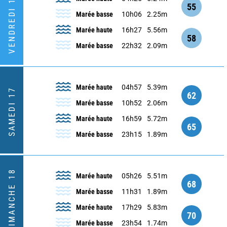
VENDREDI 16
55
Marée basse
10h06
2.25m
Marée haute
16h27
5.56m
58
Marée basse
22h32
2.09m
Marée haute
04h57
5.39m
SAMEDI 17
62
Marée basse
10h52
2.06m
Marée haute
16h59
5.72m
65
Marée basse
23h15
1.89m
DIMANCHE 18
Marée haute
05h26
5.51m
68
Marée basse
11h31
1.89m
Marée haute
17h29
5.83m
70
Marée basse
23h54
1.74m