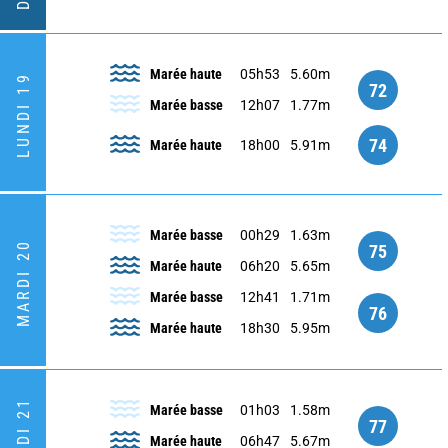
Marée haute
05h53
5.60m
LUNDI 19
72
Marée basse
12h07
1.77m
74
Marée haute
18h00
5.91m
Marée basse
00h29
1.63m
MARDI 20
75
Marée haute
06h20
5.65m
Marée basse
12h41
1.71m
76
Marée haute
18h30
5.95m
Marée basse
01h03
1.58m
77
Marée haute
06h47
5.67m