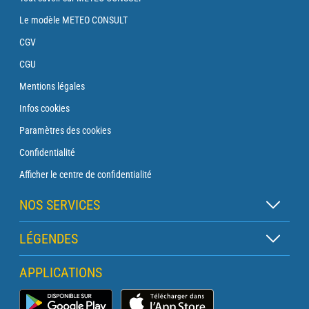
Le modèle METEO CONSULT
CGV
CGU
Mentions légales
Infos cookies
Paramètres des cookies
Confidentialité
Afficher le centre de confidentialité
NOS SERVICES
Abonnement Zen
LÉGENDES
Abonnement Balise
Légende des cartes
APPLICATIONS
Abonnement Traversée
Légende des pictogrammes
Abonnement Phare
Application Météo Marine