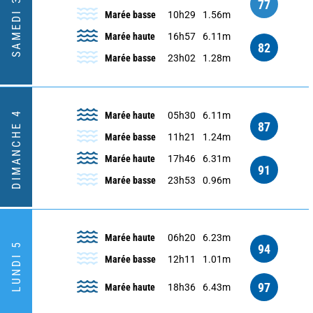
SAMEDI 3
77
Marée basse
10h29
1.56m
Marée haute
16h57
6.11m
82
Marée basse
23h02
1.28m
DIMANCHE 4
Marée haute
05h30
6.11m
87
Marée basse
11h21
1.24m
Marée haute
17h46
6.31m
91
Marée basse
23h53
0.96m
Marée haute
06h20
6.23m
LUNDI 5
94
Marée basse
12h11
1.01m
97
Marée haute
18h36
6.43m