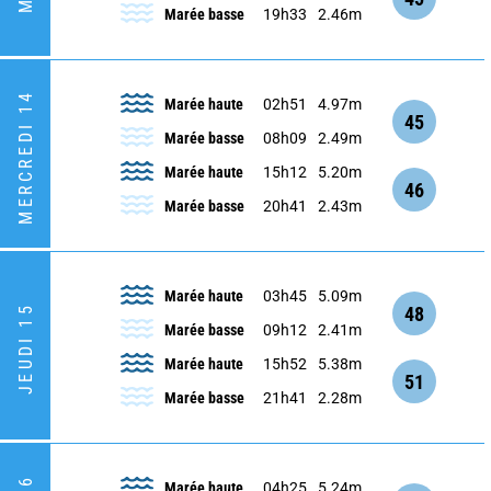
Marée basse
19h33
2.46m
MERCREDI 14
Marée haute
02h51
4.97m
45
Marée basse
08h09
2.49m
Marée haute
15h12
5.20m
46
Marée basse
20h41
2.43m
Marée haute
03h45
5.09m
48
JEUDI 15
Marée basse
09h12
2.41m
Marée haute
15h52
5.38m
51
Marée basse
21h41
2.28m
Marée haute
04h25
5.24m