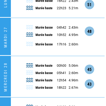
Marée basse
16h22
2.43m
51
Marée haute
22h23
5.21m
Marée basse
04h42
2.43m
MARDI 27
48
Marée haute
10h52
4.95m
Marée basse
17h16
2.60m
MERCREDI 28
Marée haute
00h00
5.06m
45
Marée basse
05h41
2.60m
Marée haute
12h54
4.96m
43
Marée basse
18h22
2.67m