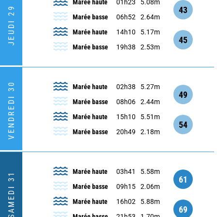
Marée haute
01h23
5.08m
43
JEUDI 29
Marée basse
06h52
2.64m
Marée haute
14h10
5.17m
45
Marée basse
19h38
2.53m
VENDREDI 30
Marée haute
02h38
5.27m
49
Marée basse
08h06
2.44m
Marée haute
15h10
5.51m
54
Marée basse
20h49
2.18m
Marée haute
03h41
5.58m
SAMEDI 31
61
Marée basse
09h15
2.06m
Marée haute
16h02
5.88m
69
Marée basse
21h53
1.70m