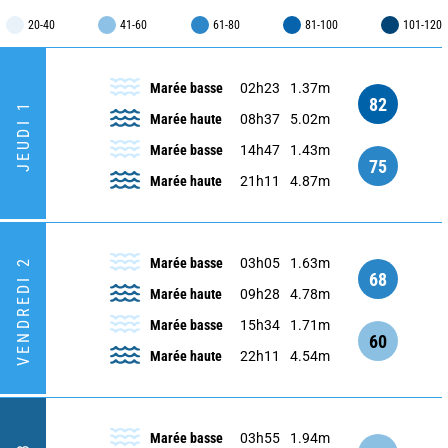
20-40
41-60
61-80
81-100
101-120
Marée basse
02h23
1.37m
82
JEUDI 1
Marée haute
08h37
5.02m
Marée basse
14h47
1.43m
75
Marée haute
21h11
4.87m
Marée basse
03h05
1.63m
VENDREDI 2
68
Marée haute
09h28
4.78m
Marée basse
15h34
1.71m
60
Marée haute
22h11
4.54m
Marée basse
03h55
1.94m