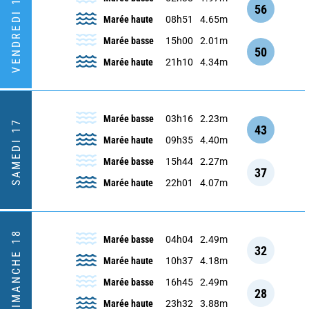
VENDREDI 16
56
Marée haute
08h51
4.65m
Marée basse
15h00
2.01m
50
Marée haute
21h10
4.34m
Marée basse
03h16
2.23m
SAMEDI 17
43
Marée haute
09h35
4.40m
Marée basse
15h44
2.27m
37
Marée haute
22h01
4.07m
DIMANCHE 18
Marée basse
04h04
2.49m
32
Marée haute
10h37
4.18m
Marée basse
16h45
2.49m
28
Marée haute
23h32
3.88m