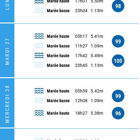
Marée haute
17h01
5.50m
98
Marée basse
23h04
1.13m
Marée haute
05h17
5.41m
MARDI 27
99
Marée basse
11h27
1.09m
Marée haute
17h42
5.49m
100
Marée basse
23h45
1.13m
MERCREDI 28
Marée haute
05h59
5.42m
99
Marée basse
12h08
1.09m
96
Marée haute
18h27
5.38m