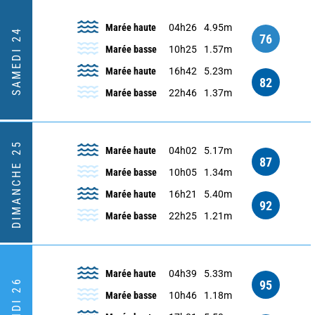
Marée haute
04h26
4.95m
SAMEDI 24
76
Marée basse
10h25
1.57m
Marée haute
16h42
5.23m
82
Marée basse
22h46
1.37m
DIMANCHE 25
Marée haute
04h02
5.17m
87
Marée basse
10h05
1.34m
Marée haute
16h21
5.40m
92
Marée basse
22h25
1.21m
Marée haute
04h39
5.33m
LUNDI 26
95
Marée basse
10h46
1.18m