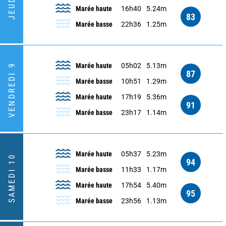
JEUDI 8
Marée haute
16h40
5.24m
83
Marée basse
22h36
1.25m
Marée haute
05h02
5.13m
VENDREDI 9
87
Marée basse
10h51
1.29m
Marée haute
17h19
5.36m
91
Marée basse
23h17
1.14m
Marée haute
05h37
5.23m
SAMEDI 10
94
Marée basse
11h33
1.17m
Marée haute
17h54
5.40m
95
Marée basse
23h56
1.13m