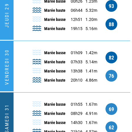
Marée basse
00h26
1.23m
93
JEUDI 29
Marée haute
06h44
5.32m
Marée basse
12h51
1.20m
88
Marée haute
19h15
5.16m
VENDREDI 30
Marée basse
01h09
1.42m
82
Marée haute
07h33
5.14m
Marée basse
13h38
1.41m
76
Marée haute
20h10
4.86m
Marée basse
01h55
1.67m
SAMEDI 31
69
Marée haute
08h29
4.91m
Marée basse
14h30
1.67m
62
Marée haute
21h16
4.57m