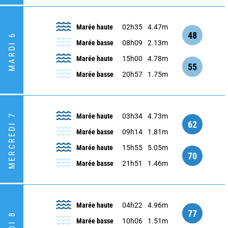
Marée haute
02h35
4.47m
48
MARDI 6
Marée basse
08h09
2.13m
Marée haute
15h00
4.78m
55
Marée basse
20h57
1.75m
MERCREDI 7
Marée haute
03h34
4.73m
62
Marée basse
09h14
1.81m
Marée haute
15h55
5.05m
70
Marée basse
21h51
1.46m
Marée haute
04h22
4.96m
77
Marée basse
10h06
1.51m