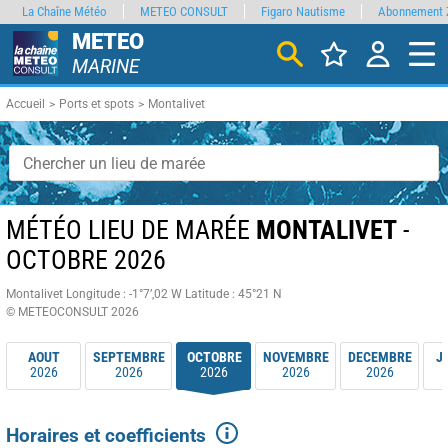
La Chaîne Météo
METEO CONSULT
Figaro Nautisme
Abonnement 
METEO
MARINE
Accueil
Ports et spots
Montalivet
MÉTÉO LIEU DE MARÉE
MONTALIVET
-
OCTOBRE 2026
Montalivet
Longitude : -1°7’,02 W
Latitude : 45°21 N
© METEOCONSULT 2026
AOUT
SEPTEMBRE
OCTOBRE
NOVEMBRE
DECEMBRE
J
2026
2026
2026
2026
2026
Horaires et coefficients