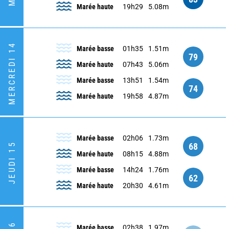
Marée haute
19h29
5.08m
MERCREDI 14
Marée basse
01h35
1.51m
79
Marée haute
07h43
5.06m
Marée basse
13h51
1.54m
74
Marée haute
19h58
4.87m
Marée basse
02h06
1.73m
68
JEUDI 15
Marée haute
08h15
4.88m
Marée basse
14h24
1.76m
62
Marée haute
20h30
4.61m
Marée basse
02h38
1.97m