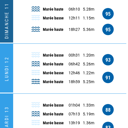
DIMANCHE 11
Marée haute
06h10
5.28m
95
Marée basse
12h11
1.15m
95
Marée haute
18h27
5.36m
Marée basse
00h31
1.20m
LUNDI 12
93
Marée haute
06h42
5.26m
Marée basse
12h46
1.22m
91
Marée haute
18h59
5.25m
Marée basse
01h04
1.33m
MARDI 13
88
Marée haute
07h13
5.19m
Marée basse
13h19
1.36m
83