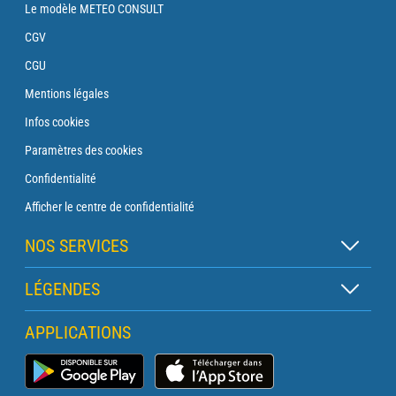
Le modèle METEO CONSULT
CGV
CGU
Mentions légales
Infos cookies
Paramètres des cookies
Confidentialité
Afficher le centre de confidentialité
NOS SERVICES
Abonnement Zen
LÉGENDES
Abonnement Balise
Légende des cartes
APPLICATIONS
Abonnement Traversée
Légende des pictogrammes
Abonnement Phare
Application Météo Marine
Glossaire