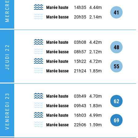
MERCREDI 21
Marée haute
14h35
4.44m
41
Marée basse
20h35
2.14m
Marée haute
03h08
4.42m
48
JEUDI 22
Marée basse
08h57
2.12m
Marée haute
15h22
4.72m
55
Marée basse
21h24
1.85m
VENDREDI 23
Marée haute
03h49
4.70m
62
Marée basse
09h43
1.83m
Marée haute
16h03
4.99m
69
Marée basse
22h06
1.59m