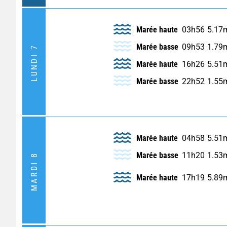
Marée haute
03h56
5.17
Marée basse
09h53
1.79
LUNDI 7
Marée haute
16h26
5.51
Marée basse
22h52
1.55
Marée haute
04h58
5.51
Marée basse
11h20
1.53
MARDI 8
Marée haute
17h19
5.89