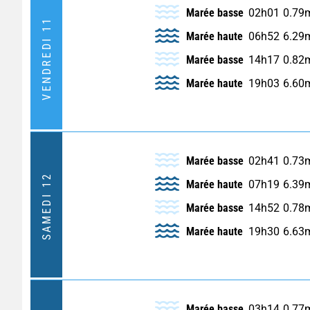
Marée basse
02h01
0.79
VENDREDI 11
Marée haute
06h52
6.29
Marée basse
14h17
0.82
Marée haute
19h03
6.60
Marée basse
02h41
0.73
SAMEDI 12
Marée haute
07h19
6.39
Marée basse
14h52
0.78
Marée haute
19h30
6.63
Marée basse
03h14
0.77