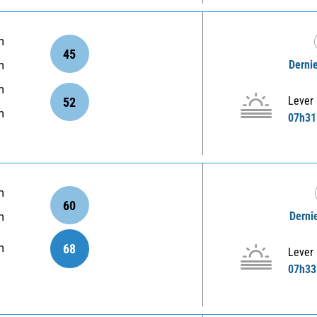
m
45
Dernie
m
m
Lever
52
m
07h31
m
60
Dernie
m
68
m
Lever
07h33