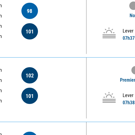
m
98
No
m
m
Lever
101
m
07h37
m
102
Premier
m
m
Lever
101
m
07h38
m