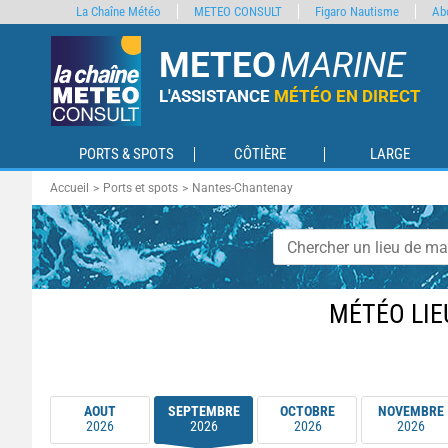
La Chaîne Météo
METEO CONSULT
Figaro Nautisme
Ab
METEO
MARINE
L'ASSISTANCE
MÉTÉO EN DIRECT
PORTS & SPOTS
CÔTIÈRE
LARGE
Accueil
Ports et spots
Nantes-Chantenay
MÉTÉO LIE
AOUT
SEPTEMBRE
OCTOBRE
NOVEMBRE
2026
2026
2026
2026