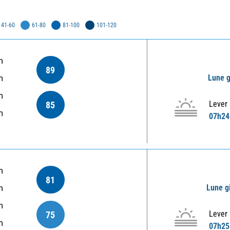
41-60
61-80
81-100
101-120
m
89
Lune g
m
m
Lever
85
m
07h24
m
81
Lune g
m
m
Lever
75
m
07h25