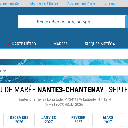
onnement Zen
Abonnement Balise
Abonnement Phare
Briefing
CARTE MÉTÉO
MARÉES
RISQUES MÉTÉO
U DE MARÉE
NANTES-CHANTENAY
- SEPT
Nantes-Chantenay
Longitude : -1°34’,98 W
Latitude : 47°12 N
© METEOCONSULT 2026
DECEMBRE
JANVIER
FEVRIER
MARS
2026
2027
2027
2027