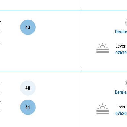
m
43
Dernie
m
m
Lever
07h29
m
40
Dernie
m
m
Lever
41
m
07h30