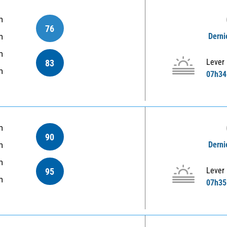
m
76
Derni
m
m
Lever
83
m
07h34
m
90
Derni
m
m
Lever
95
m
07h35