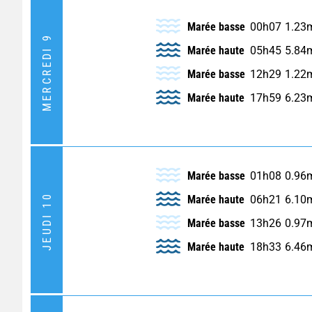
Marée basse
00h07
1.23
MERCREDI 9
Marée haute
05h45
5.84
Marée basse
12h29
1.22
Marée haute
17h59
6.23
Marée basse
01h08
0.96
JEUDI 10
Marée haute
06h21
6.10
Marée basse
13h26
0.97
Marée haute
18h33
6.46