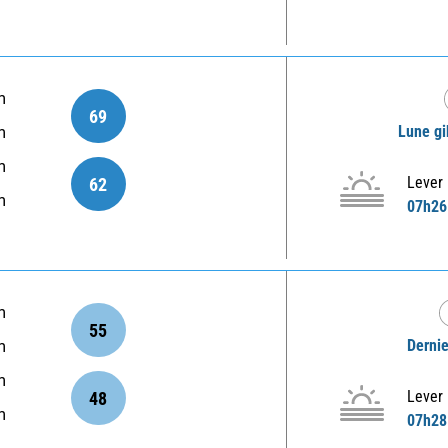
m
69
Lune gi
m
m
Lever
62
m
07h26
m
55
Dernie
m
m
Lever
48
m
07h28