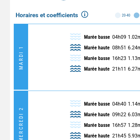
Horaires et coefficients
20-40
Marée basse
04h09
1.02
Marée haute
08h51
6.24
MARDI 1
Marée basse
16h23
1.13
Marée haute
21h11
6.27
Marée basse
04h40
1.14
MERCREDI 2
Marée haute
09h22
6.03
Marée basse
16h57
1.28
Marée haute
21h45
5.93