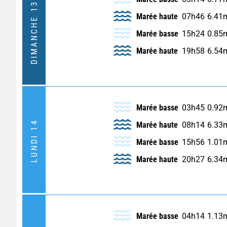
DIMANCHE 13
Marée haute
07h46
6.41
Marée basse
15h24
0.85
Marée haute
19h58
6.54
Marée basse
03h45
0.92
LUNDI 14
Marée haute
08h14
6.33
Marée basse
15h56
1.01
Marée haute
20h27
6.34
Marée basse
04h14
1.13