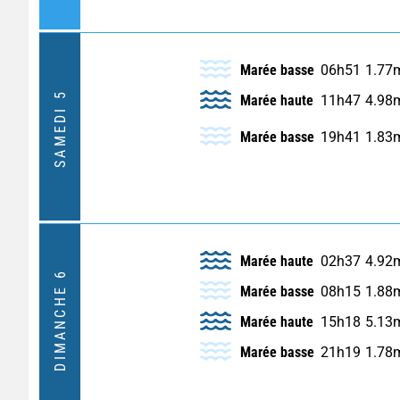
Marée basse
06h51
1.77
SAMEDI 5
Marée haute
11h47
4.98
Marée basse
19h41
1.83
Marée haute
02h37
4.92
DIMANCHE 6
Marée basse
08h15
1.88
Marée haute
15h18
5.13
Marée basse
21h19
1.78