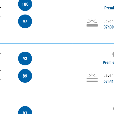
100
Premi
m
m
Lever
97
m
07h39
m
93
Premie
m
m
Lever
89
m
07h41
m
83