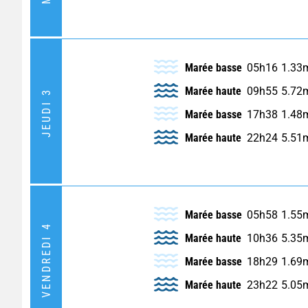
Marée basse
05h16
1.33
Marée haute
09h55
5.72
JEUDI 3
Marée basse
17h38
1.48
Marée haute
22h24
5.51
Marée basse
05h58
1.55
VENDREDI 4
Marée haute
10h36
5.35
Marée basse
18h29
1.69
Marée haute
23h22
5.05