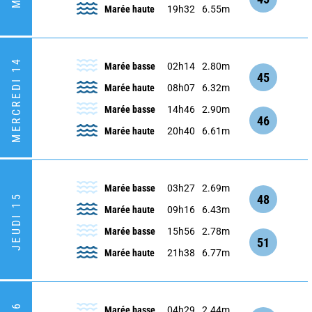
Marée haute
19h32
6.55m
MERCREDI 14
Marée basse
02h14
2.80m
45
Marée haute
08h07
6.32m
Marée basse
14h46
2.90m
46
Marée haute
20h40
6.61m
Marée basse
03h27
2.69m
48
JEUDI 15
Marée haute
09h16
6.43m
Marée basse
15h56
2.78m
51
Marée haute
21h38
6.77m
Marée basse
04h29
2.44m