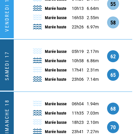
VENDREDI 16
55
Marée haute
10h13
6.64m
Marée basse
16h53
2.55m
58
Marée haute
22h26
6.97m
Marée basse
05h19
2.17m
SAMEDI 17
62
Marée haute
10h58
6.86m
Marée basse
17h41
2.31m
65
Marée haute
23h06
7.14m
DIMANCHE 18
Marée basse
06h04
1.94m
68
Marée haute
11h35
7.03m
Marée basse
18h23
2.10m
70
Marée haute
23h41
7.27m