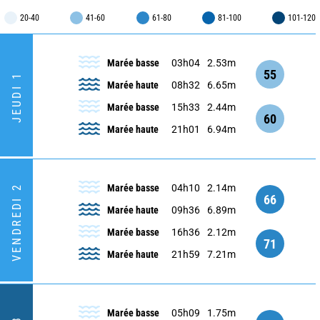
20-40
41-60
61-80
81-100
101-120
Marée basse
03h04
2.53m
55
JEUDI 1
Marée haute
08h32
6.65m
Marée basse
15h33
2.44m
60
Marée haute
21h01
6.94m
Marée basse
04h10
2.14m
VENDREDI 2
66
Marée haute
09h36
6.89m
Marée basse
16h36
2.12m
71
Marée haute
21h59
7.21m
Marée basse
05h09
1.75m