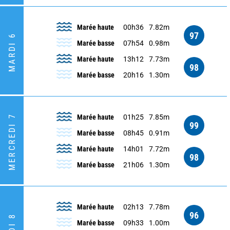
Marée haute
00h36
7.82m
97
MARDI 6
Marée basse
07h54
0.98m
Marée haute
13h12
7.73m
98
Marée basse
20h16
1.30m
MERCREDI 7
Marée haute
01h25
7.85m
99
Marée basse
08h45
0.91m
Marée haute
14h01
7.72m
98
Marée basse
21h06
1.30m
Marée haute
02h13
7.78m
96
Marée basse
09h33
1.00m