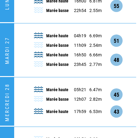
Marée haute
16h00
6.81m
55
Marée basse
22h54
2.55m
Marée haute
04h19
6.69m
MARDI 27
51
Marée basse
11h09
2.54m
Marée haute
16h50
6.66m
48
Marée basse
23h45
2.77m
MERCREDI 28
Marée haute
05h21
6.47m
45
Marée basse
12h07
2.82m
43
Marée haute
17h59
6.53m