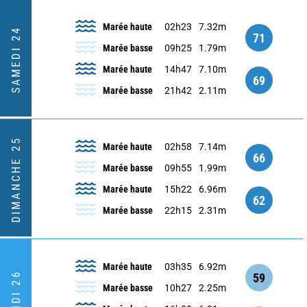
Marée haute
02h23
7.32m
SAMEDI 24
71
Marée basse
09h25
1.79m
Marée haute
14h47
7.10m
69
Marée basse
21h42
2.11m
DIMANCHE 25
Marée haute
02h58
7.14m
66
Marée basse
09h55
1.99m
Marée haute
15h22
6.96m
62
Marée basse
22h15
2.31m
Marée haute
03h35
6.92m
LUNDI 26
59
Marée basse
10h27
2.25m