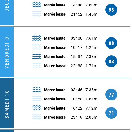
JEUDI 8
Marée haute
14h48
7.60m
93
Marée basse
21h52
1.45m
Marée haute
03h00
7.61m
VENDREDI 9
88
Marée basse
10h17
1.24m
Marée haute
15h34
7.38m
83
Marée basse
22h35
1.71m
Marée haute
03h46
7.35m
SAMEDI 10
77
Marée basse
10h58
1.61m
Marée haute
16h22
7.12m
71
Marée basse
23h19
2.05m