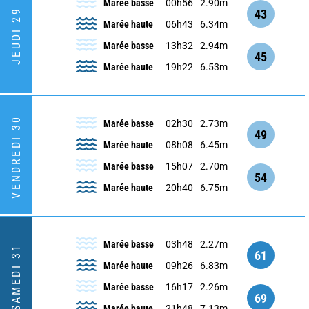
Marée basse
00h56
2.90m
43
JEUDI 29
Marée haute
06h43
6.34m
Marée basse
13h32
2.94m
45
Marée haute
19h22
6.53m
VENDREDI 30
Marée basse
02h30
2.73m
49
Marée haute
08h08
6.45m
Marée basse
15h07
2.70m
54
Marée haute
20h40
6.75m
Marée basse
03h48
2.27m
SAMEDI 31
61
Marée haute
09h26
6.83m
Marée basse
16h17
2.26m
69
Marée haute
21h48
7.13m