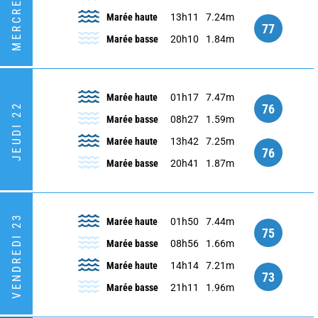
MERCREDI 21
Marée haute
13h11
7.24m
77
Marée basse
20h10
1.84m
Marée haute
01h17
7.47m
76
JEUDI 22
Marée basse
08h27
1.59m
Marée haute
13h42
7.25m
76
Marée basse
20h41
1.87m
VENDREDI 23
Marée haute
01h50
7.44m
75
Marée basse
08h56
1.66m
Marée haute
14h14
7.21m
73
Marée basse
21h11
1.96m