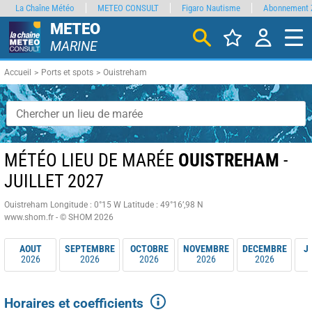
La Chaîne Météo
METEO CONSULT
Figaro Nautisme
Abonnement 
METEO
MARINE
Accueil
Ports et spots
Ouistreham
MÉTÉO LIEU DE MARÉE
OUISTREHAM
-
JUILLET 2027
Ouistreham
Longitude : 0°15 W
Latitude : 49°16’,98 N
www.shom.fr - © SHOM 2026
AOUT
SEPTEMBRE
OCTOBRE
NOVEMBRE
DECEMBRE
J
2026
2026
2026
2026
2026
Horaires et coefficients