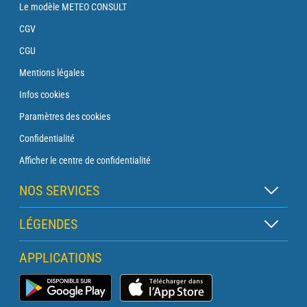
Le modèle METEO CONSULT
CGV
CGU
Mentions légales
Infos cookies
Paramètres des cookies
Confidentialité
Afficher le centre de confidentialité
NOS SERVICES
Abonnement Zen
LÉGENDES
Abonnement Balise
Légende des cartes
APPLICATIONS
Abonnement Traversée
Légende des pictogrammes
Abonnement Phare
Application Météo Marine
Glossaire