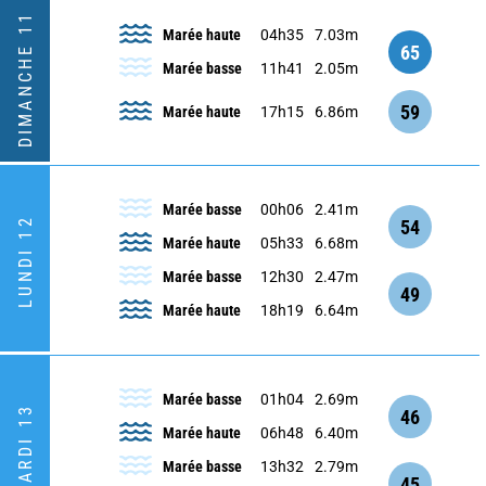
DIMANCHE 11
Marée haute
04h35
7.03m
65
Marée basse
11h41
2.05m
59
Marée haute
17h15
6.86m
Marée basse
00h06
2.41m
LUNDI 12
54
Marée haute
05h33
6.68m
Marée basse
12h30
2.47m
49
Marée haute
18h19
6.64m
Marée basse
01h04
2.69m
MARDI 13
46
Marée haute
06h48
6.40m
Marée basse
13h32
2.79m
45