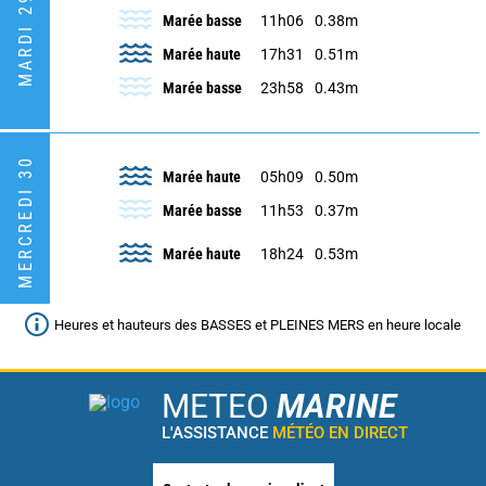
MARDI 29
Marée basse
11h06
0.38m
Marée haute
17h31
0.51m
Marée basse
23h58
0.43m
MERCREDI 30
Marée haute
05h09
0.50m
Marée basse
11h53
0.37m
Marée haute
18h24
0.53m
Heures et hauteurs des BASSES et PLEINES MERS en heure locale
METEO
MARINE
L'ASSISTANCE
MÉTÉO EN DIRECT