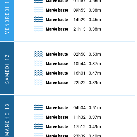
VENDREDI 11
Marée haute
01h57
0.56m
Marée basse
09h53
0.38m
Marée haute
14h29
0.46m
Marée basse
21h13
0.38m
Marée haute
02h58
0.53m
SAMEDI 12
Marée basse
10h44
0.37m
Marée haute
16h01
0.47m
Marée basse
22h22
0.39m
DIMANCHE 13
Marée haute
04h04
0.51m
Marée basse
11h32
0.37m
Marée haute
17h12
0.49m
Marée basse
23h39
0.40m