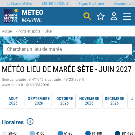
La Chaîne Météo
METEO CONSULT
Figaro Nautisme
Abonnement 
METEO
MARINE
Accueil
Ports et spots
Sète
MÉTÉO LIEU DE MARÉE
SÈTE
- JUIN 2027
Sète
Longitude : 3°41’,946 E
Latitude : 43°23’,859 N
www.shom.fr - © SHOM 2026
AOUT
SEPTEMBRE
OCTOBRE
NOVEMBRE
DECEMBRE
J
2026
2026
2026
2026
2026
Horaires
20-40
41-60
61-80
81-100
101-120