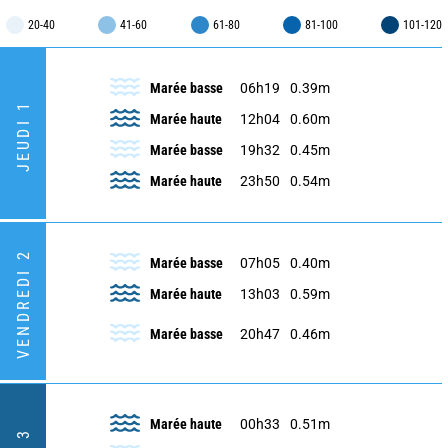
20-40
41-60
61-80
81-100
101-120
Marée basse
06h19
0.39m
JEUDI 1
Marée haute
12h04
0.60m
Marée basse
19h32
0.45m
Marée haute
23h50
0.54m
VENDREDI 2
Marée basse
07h05
0.40m
Marée haute
13h03
0.59m
Marée basse
20h47
0.46m
Marée haute
00h33
0.51m