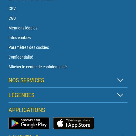
CGV
CGU
Mentions légales
Infos cookies
Paramètres des cookies
Confidentialité
Afficher le centre de confidentialité
NOS SERVICES
Abonnement Zen
LÉGENDES
Abonnement Balise
Légende des cartes
APPLICATIONS
Abonnement Traversée
Légende des pictogrammes
Abonnement Phare
Application Météo Marine
Glossaire
Briefing avec un prévisionniste