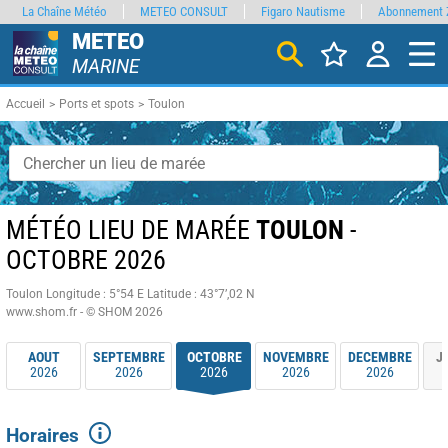
La Chaîne Météo
METEO CONSULT
Figaro Nautisme
Abonnement 
METEO
MARINE
Accueil
Ports et spots
Toulon
MÉTÉO LIEU DE MARÉE
TOULON
-
OCTOBRE 2026
Toulon
Longitude : 5°54 E
Latitude : 43°7’,02 N
www.shom.fr - © SHOM 2026
AOUT
SEPTEMBRE
OCTOBRE
NOVEMBRE
DECEMBRE
J
2026
2026
2026
2026
2026
Horaires