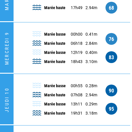
68
Marée haute
17h49
2.94m
MERCREDI 9
Marée basse
00h00
0.41m
76
Marée haute
06h18
2.84m
Marée basse
12h19
0.40m
83
Marée haute
18h43
3.10m
Marée basse
00h55
0.28m
90
JEUDI 10
Marée haute
07h08
2.94m
Marée basse
13h11
0.29m
95
Marée haute
19h31
3.18m