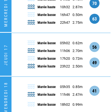
MERCREDI 16
70
Marée haute
10h32
2.87m
Marée basse
16h47
0.50m
63
Marée haute
22h47
2.75m
Marée basse
05h02
0.62m
56
JEUDI 17
Marée haute
11h06
2.70m
Marée basse
17h20
0.72m
49
Marée haute
23h22
2.50m
VENDREDI 18
Marée basse
05h35
0.85m
41
Marée haute
11h46
2.47m
Marée basse
18h02
0.99m