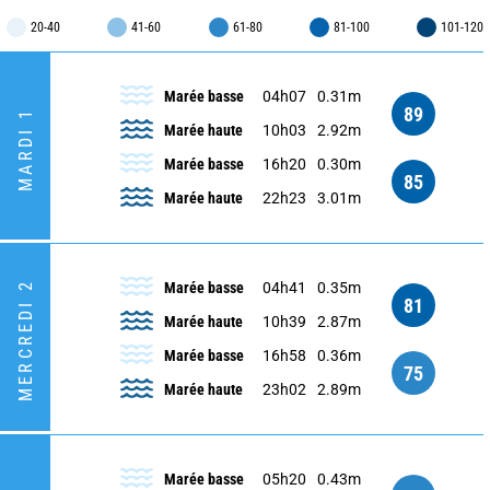
20-40
41-60
61-80
81-100
101-120
Marée basse
04h07
0.31m
89
MARDI 1
Marée haute
10h03
2.92m
Marée basse
16h20
0.30m
85
Marée haute
22h23
3.01m
MERCREDI 2
Marée basse
04h41
0.35m
81
Marée haute
10h39
2.87m
Marée basse
16h58
0.36m
75
Marée haute
23h02
2.89m
Marée basse
05h20
0.43m