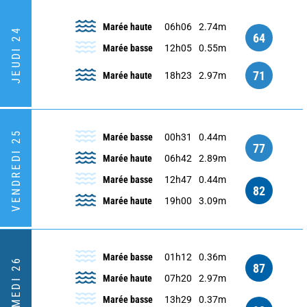
Marée haute
06h06
2.74m
JEUDI 24
64
Marée basse
12h05
0.55m
71
Marée haute
18h23
2.97m
VENDREDI 25
Marée basse
00h31
0.44m
77
Marée haute
06h42
2.89m
Marée basse
12h47
0.44m
82
Marée haute
19h00
3.09m
Marée basse
01h12
0.36m
SAMEDI 26
87
Marée haute
07h20
2.97m
Marée basse
13h29
0.37m