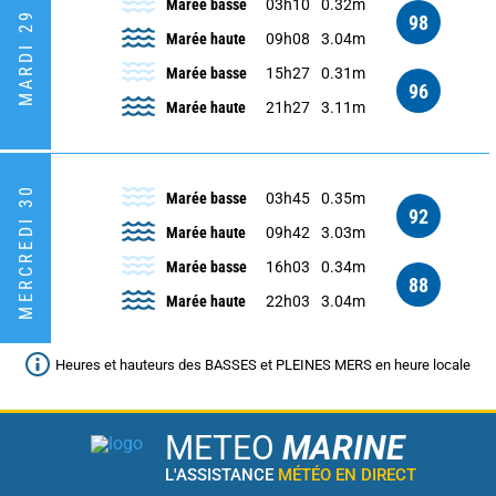
Marée basse
03h10
0.32m
MARDI 29
98
Marée haute
09h08
3.04m
Marée basse
15h27
0.31m
96
Marée haute
21h27
3.11m
MERCREDI 30
Marée basse
03h45
0.35m
92
Marée haute
09h42
3.03m
Marée basse
16h03
0.34m
88
Marée haute
22h03
3.04m
Heures et hauteurs des BASSES et PLEINES MERS en heure locale
METEO
MARINE
L'ASSISTANCE
MÉTÉO EN DIRECT