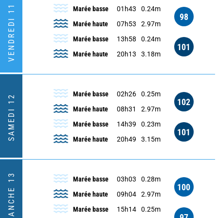
VENDREDI 11
Marée basse
01h43
0.24m
98
Marée haute
07h53
2.97m
Marée basse
13h58
0.24m
101
Marée haute
20h13
3.18m
Marée basse
02h26
0.25m
SAMEDI 12
102
Marée haute
08h31
2.97m
Marée basse
14h39
0.23m
101
Marée haute
20h49
3.15m
DIMANCHE 13
Marée basse
03h03
0.28m
100
Marée haute
09h04
2.97m
Marée basse
15h14
0.25m
97