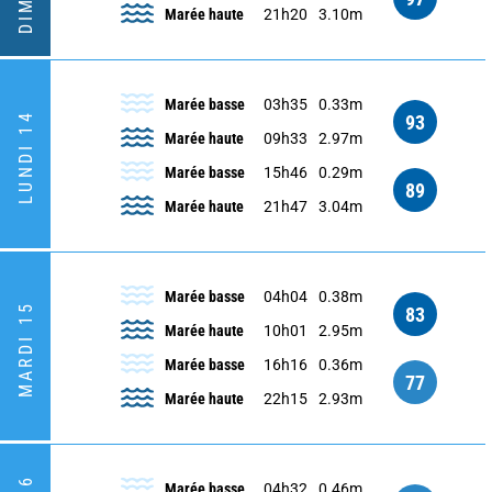
Marée haute
21h20
3.10m
Marée basse
03h35
0.33m
LUNDI 14
93
Marée haute
09h33
2.97m
Marée basse
15h46
0.29m
89
Marée haute
21h47
3.04m
Marée basse
04h04
0.38m
MARDI 15
83
Marée haute
10h01
2.95m
Marée basse
16h16
0.36m
77
Marée haute
22h15
2.93m
Marée basse
04h32
0.46m