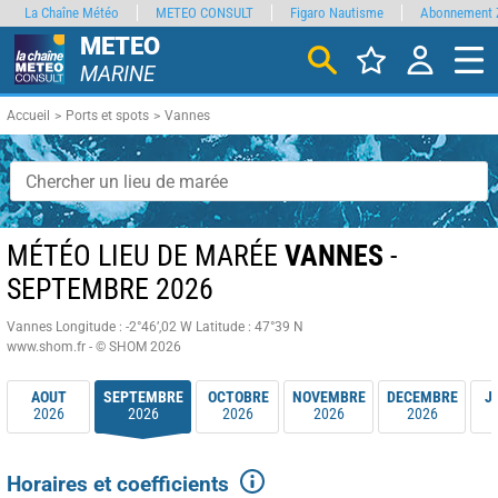
La Chaîne Météo
METEO CONSULT
Figaro Nautisme
Abonnement 
METEO
MARINE
Accueil
Ports et spots
Vannes
MÉTÉO LIEU DE MARÉE
VANNES
-
SEPTEMBRE 2026
Vannes
Longitude : -2°46’,02 W
Latitude : 47°39 N
www.shom.fr - © SHOM 2026
AOUT
SEPTEMBRE
OCTOBRE
NOVEMBRE
DECEMBRE
J
2026
2026
2026
2026
2026
Horaires et coefficients