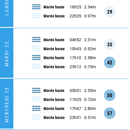
LUNDI 21
Marée haute
16h25
2.34m
29
Marée basse
22h29
0.97m
Marée haute
04h52
2.31m
MARDI 22
35
Marée basse
10h43
0.92m
Marée haute
17h10
2.58m
42
Marée basse
23h12
0.75m
MERCREDI 23
Marée haute
05h31
2.55m
50
Marée basse
11h25
0.72m
Marée haute
17h47
2.80m
57
Marée basse
23h51
0.57m