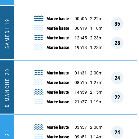
Marée haute
00h06
2.22m
SAMEDI 19
35
Marée basse
06h19
1.10m
Marée haute
12h45
2.23m
28
Marée basse
19h18
1.23m
DIMANCHE 20
Marée haute
01h31
2.00m
24
Marée basse
08h15
1.27m
Marée haute
14h59
2.15m
22
Marée basse
21h27
1.19m
Marée haute
03h57
2.08m
24
Marée basse
09h51
1.14m