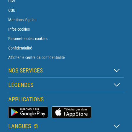
CGV
CGU
Mentions légales
Infos cookies
Paramètres des cookies
Confidentialité
Afficher le centre de confidentialité
NOS SERVICES
Abonnement Zen
LÉGENDES
Abonnement Balise
Légende des cartes
APPLICATIONS
Abonnement Traversée
Légende des pictogrammes
Abonnement Phare
Application Météo Marine
Glossaire
Briefing avec un prévisionniste
LANGUES
Bulletin Pro Marine