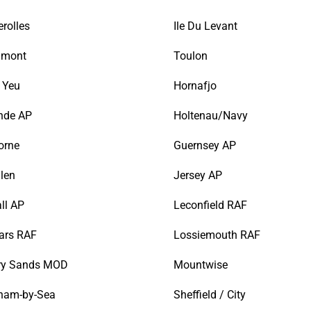
rolles
Ile Du Levant
amont
Toulon
D Yeu
Hornafjo
nde AP
Holtenau/Navy
orne
Guernsey AP
llen
Jersey AP
ll AP
Leconfield RAF
ars RAF
Lossiemouth RAF
y Sands MOD
Mountwise
ham-by-Sea
Sheffield / City