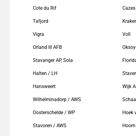
Cote du Rif
Cazes 
Tafjord
Krake
Vigra
Voll
Orland III AFB
Oksoy
Stavanger AP, Sola
Florid
Halten / LH
Stave
Hansweert
Wijk 
Wilhelminadorp / AWS
Schaa
Oosterschelde / WP
Hoek 
Stavoren / AWS
Hoorn