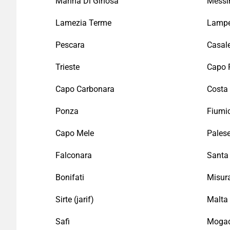
Marina Di Ginosa
Messi
Lamezia Terme
Lampe
Pescara
Casal
Trieste
Capo 
Capo Carbonara
Costa
Ponza
Fiumi
Capo Mele
Pales
Falconara
Santa
Bonifati
Misur
Sirte (jarif)
Malta
Safi
Mogad