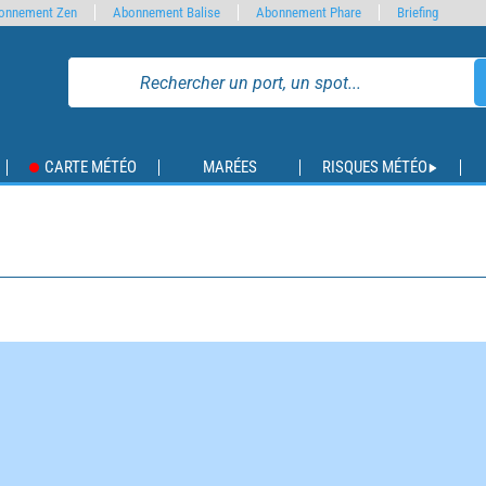
onnement Zen
Abonnement Balise
Abonnement Phare
Briefing
CARTE MÉTÉO
MARÉES
RISQUES MÉTÉO