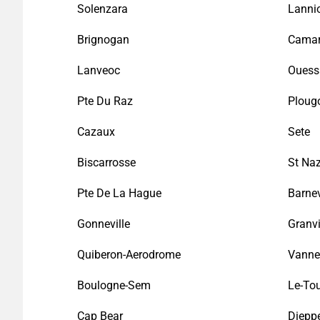
Solenzara
Lanni
Brignogan
Camar
Lanveoc
Ouessa
Pte Du Raz
Ploug
Cazaux
Sete
Biscarrosse
St Naz
Pte De La Hague
Barnev
Gonneville
Granvi
Quiberon-Aerodrome
Vanne
Boulogne-Sem
Le-To
Cap Bear
Diepp