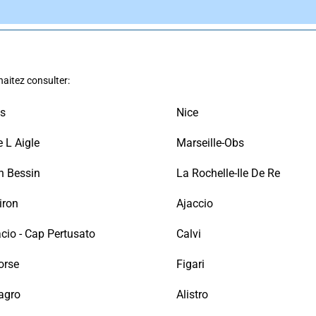
aitez consulter:
s
Nice
 L Aigle
Marseille-Obs
n Bessin
La Rochelle-Ile De Re
iron
Ajaccio
cio - Cap Pertusato
Calvi
orse
Figari
agro
Alistro