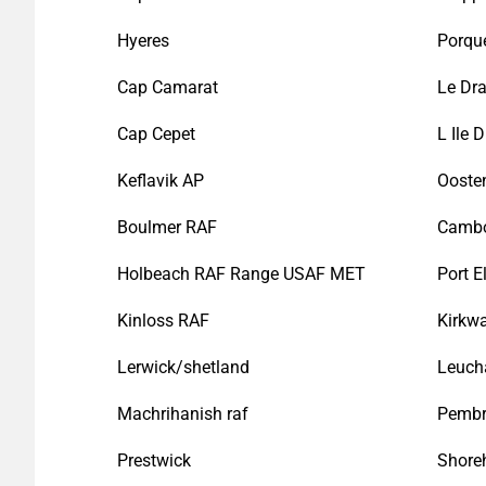
Hyeres
Porque
Cap Camarat
Le Dr
Cap Cepet
L Ile 
Keflavik AP
Ooste
Boulmer RAF
Camb
Holbeach RAF Range USAF MET
Port E
Kinloss RAF
Kirkwa
Lerwick/shetland
Leuch
Machrihanish raf
Pembr
Prestwick
Shore