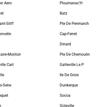
on Aero
Ploumanac'H
et
Batz
nt-Stiff
Pte De Penmarch
onvelin
Cap-Ferret
Dinard
aire-Montoir
Pte De Chemoulin
ille Cart
Gatteville Le P
lle
Ile De Groix
s-Sene
Dunkerque
uquet
Socoa
e
Octeville