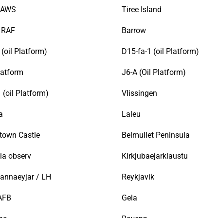
SAWS
Tiree Island
y RAF
Barrow
(oil Platform)
D15-fa-1 (oil Platform)
latform
J6-A (Oil Platform)
1 (oil Platform)
Vlissingen
a
Laleu
town Castle
Belmullet Peninsula
ia observ
Kirkjubaejarklaustu
annaeyjar / LH
Reykjavik
/AFB
Gela