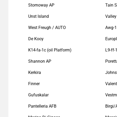
Stornoway AP
Tain 
Unst Island
Valle
West Freugh / AUTO
Awg-1 
De Kooy
Europ
K14-fa-1c (oil Platform)
L9-ff-
Shannon AP
Porett
Kerkira
Johns
Finner
Valent
Gufuskalar
Vestm
Pantelleria AFB
Birgi