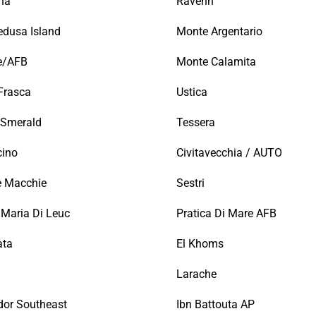
na
Ravenn
dusa Island
Monte Argentario
e/AFB
Monte Calamita
Frasca
Ustica
 Smerald
Tessera
cino
Civitavecchia / AUTO
e Macchie
Sestri
 Maria Di Leuc
Pratica Di Mare AFB
ata
El Khoms
Larache
or Southeast
Ibn Battouta AP