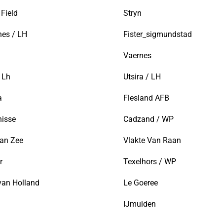
Field
Stryn
nes / LH
Fister_sigmundstad
Vaernes
 Lh
Utsira / LH
a
Flesland AFB
nisse
Cadzand / WP
Aan Zee
Vlakte Van Raan
r
Texelhors / WP
van Holland
Le Goeree
IJmuiden