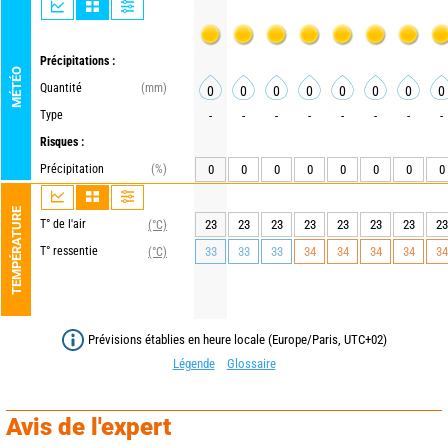
Précipitations :
MÉTÉO
Quantité
(mm)
0
0
0
0
0
0
0
0
Type
-
-
-
-
-
-
-
-
Risques :
Précipitation
(%)
0
0
0
0
0
0
0
0
TEMPÉRATURE
T° de l'air
23
23
23
23
23
23
23
23
(°C)
T° ressentie
33
33
33
34
34
34
34
34
(°C)
Prévisions établies en heure locale (Europe/Paris, UTC+02)
Légende
Glossaire
Avis de l'expert