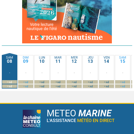
SAM
DIM
LUN
MAR
MER
JEU
VEN
SAM
08
09
10
11
12
13
14
15
-
-
-
-
-
-
-
-
-
-
-
-
-
-
-
-
nd
nd
nd
nd
nd
nd
nd
nd
-
-
-
-
-
-
-
-
nd
nd
nd
nd
nd
nd
nd
nd
METEO
MARINE
L'ASSISTANCE
MÉTÉO EN DIRECT