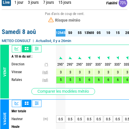
Live
1 jour
3 jours
7 jours
15 jours
70%
Fiabilité
Pas d'avis de coup de vent.
Risque météo
Samedi 8 aoû
12h45
50
55
13h00
05
10
15
2
45
50
55
13h00
05
10
15
20
Actualisé, il y a 26min
METEO CONSULT
A 10 m du sol :
Direction
295
°
295
°
295
°
335
°
335
°
335
°
335
°
335
(°)
VENT
Vitesse
3
3
3
3
3
3
3
3
(nd)
5
5
5
6
6
6
6
6
Rafales
(nd)
Comparer les modèles météo
Mer totale
VAGUE
Hauteur
(m)
0.5
0.5
0.5
0.5
0.5
0.5
0.5
0.
Houle