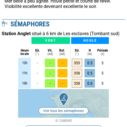
Mer belle à peu agitée. Houle petite et courte de NNW. 
Visibilité excellente devenant excellente le soir.
SÉMAPHORES
Station Anglet
situé à 6 km de Les esclaves (Tombant sud)
VENT
HOULE
Heure
Dir.
Vit.
Raf.
Dir.
H
Période
locale
(°)
(nd)
(nd)
(°)
(m)
(s)
12h
-
-
-
353
0.5
5
11h
-
-
-
358
0.5
5
10h
-
-
-
358
0.6
5
Voir tous les sémaphores
CANDHIS