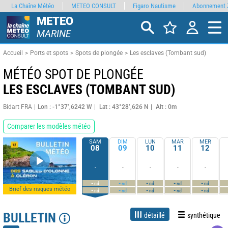
La Chaîne Météo
METEO CONSULT
Figaro Nautisme
Abonnement 
METEO
MARINE
Accueil
Ports et spots
Spots de plongée
Les esclaves (Tombant sud)
MÉTÉO SPOT DE PLONGÉE
LES ESCLAVES (TOMBANT SUD)
Bidart FRA
Lon : -1°37’,6242 W
Lat : 43°28’,626 N
Alt : 0m
Comparer les modèles météo
SAM
DIM
LUN
MAR
MER
08
09
10
11
12
-
-
-
-
-
-
-
-
-
-
nd
nd
nd
nd
nd
Brief des risques météo
-
-
-
-
-
nd
nd
nd
nd
nd
BULLETIN
détaillé
synthétique