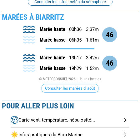
Consulter les infos météo du sémaphore
MARÉES À BIARRITZ
Marée haute
00h36
3.37m
46
Marée basse
06h35
1.61m
Marée haute
13h17
3.42m
46
Marée basse
19h29
1.52m
© METEOCONSULT 2026 - Heures locales
Consulter les marées d' août
POUR ALLER PLUS LOIN
Carte vent, température, nébulosité...
Infos pratiques du Bloc Marine