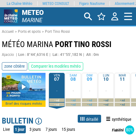
La Chaîne Météo
METEO CONSULT
Figaro Nautisme
Abonnement 
METEO
MARINE
Accueil
Ports et spots
Port Tino Rossi
MÉTÉO MARINA
PORT TINO ROSSI
Ajaccio
Lon : 8°44’,6316 E
Lat : 41°55’,182 N
Alt : 0m
zone côtière
Comparer les modèles météo
VEN
SAM
DIM
LUN
MAR
07
08
09
10
11
-
-
-
-
-
-
-
-
-
-
nd
nd
nd
nd
nd
Brief des risques météo
-
-
-
-
-
nd
nd
nd
nd
nd
BULLETIN
détaillé
synthétique
Live
1 jour
3 jours
7 jours
15 jours
80%
Fiabilité