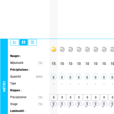
Nuages :
Nébulosité
(%)
15
10
10
10
10
10
10
1
Précipitations :
Quantité
(mm)
0
0
0
0
0
0
0
0
MÉTÉO
Type
-
-
-
-
-
-
-
-
Risques :
Précipitation
(%)
0
0
0
0
0
0
0
0
0
0
0
0
0
0
0
0
Orage
(%)
Luminosité :