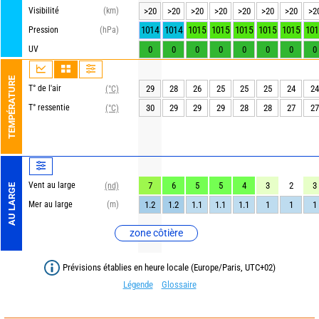
Visibilité
(km)
>20
>20
>20
>20
>20
>20
>20
>2
1014
1014
1015
1015
1015
1015
1015
101
Pression
(hPa)
UV
0
0
0
0
0
0
0
0
TEMPÉRATURE
T° de l'air
29
28
26
25
25
25
24
24
(°C)
T° ressentie
30
29
29
29
28
28
27
27
(°C)
Vent au large
7
6
5
5
4
3
2
3
(nd)
AU LARGE
Mer au large
(m)
1.2
1.2
1.1
1.1
1.1
1
1
1
zone côtière
Prévisions établies en heure locale (Europe/Paris, UTC+02)
Légende
Glossaire