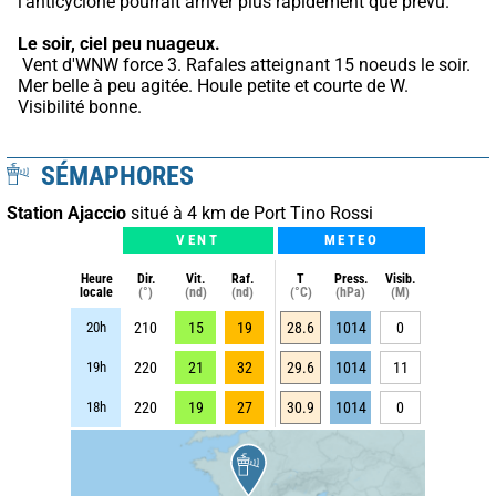
l'anticyclone pourrait arriver plus rapidement que prévu.
Le soir, ciel peu nuageux.
 Vent d'WNW force 3. Rafales atteignant 15 noeuds le soir. 
Mer belle à peu agitée. Houle petite et courte de W. 
Visibilité bonne.
SÉMAPHORES
Station Ajaccio
situé à 4 km de Port Tino Rossi
VENT
METEO
Heure
Dir.
Vit.
Raf.
T
Press.
Visib.
locale
(°)
(nd)
(nd)
(°C)
(hPa)
(M)
20h
210
15
19
28.6
1014
0
19h
220
21
32
29.6
1014
11
18h
220
19
27
30.9
1014
0