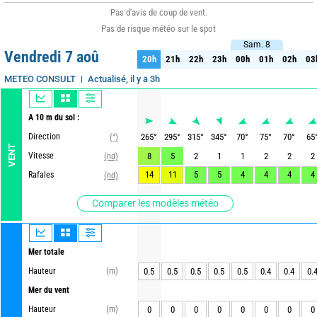
Pas d'avis de coup de vent.
Pas de risque météo sur le spot
Sam. 8
Sam. 8
Vendredi 7 aoû
20h
21h
22h
23h
00h
01h
02h
03
20h
21h
22h
23h
00h
01h
02h
03
Actualisé, il y a 3h
METEO CONSULT
A 10 m du sol :
Direction
265
°
295
°
315
°
345
°
70
°
75
°
70
°
65
(°)
VENT
Vitesse
8
5
2
1
1
2
2
2
(nd)
14
11
5
5
4
4
4
4
Rafales
(nd)
Comparer les modèles météo
Mer totale
Hauteur
(m)
0.5
0.5
0.5
0.5
0.5
0.4
0.4
0.
Mer du vent
Hauteur
(m)
0
0
0
0
0
0
0
0