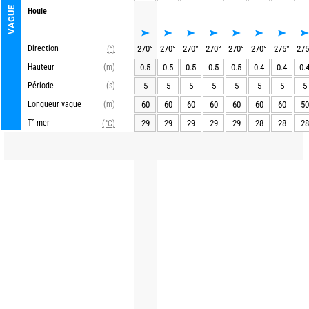
VAGUE
Houle
Direction
270
°
270
°
270
°
270
°
270
°
270
°
275
°
275
(°)
Hauteur
(m)
0.5
0.5
0.5
0.5
0.5
0.4
0.4
0.
Période
(s)
5
5
5
5
5
5
5
5
Longueur vague
(m)
60
60
60
60
60
60
60
50
T° mer
29
29
29
29
29
28
28
28
(°C)