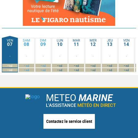
VEN
SAM
DIM
LUN
MAR
MER
JEU
VEN
07
08
09
10
11
12
13
14
-
-
-
-
-
-
-
-
-
-
-
-
-
-
-
-
nd
nd
nd
nd
nd
nd
nd
nd
-
-
-
-
-
-
-
-
nd
nd
nd
nd
nd
nd
nd
nd
METEO
MARINE
L'ASSISTANCE
MÉTÉO EN DIRECT
Contactez le service client