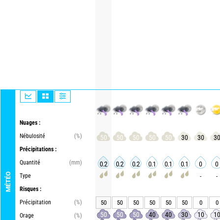
Nuages :
Nébulosité
(%)
50
50
50
50
50
30
30
3
Précipitations :
Quantité
(mm)
0.2
0.2
0.2
0.1
0.1
0.1
0
0
MÉTÉO
Type
-
-
Risques :
Précipitation
(%)
50
50
50
50
50
50
0
0
50
50
50
40
40
30
10
1
Orage
(%)