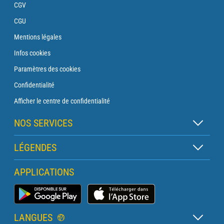
CGV
CGU
Mentions légales
Infos cookies
Paramètres des cookies
Confidentialité
Afficher le centre de confidentialité
NOS SERVICES
Abonnement Zen
LÉGENDES
Abonnement Balise
Légende des cartes
APPLICATIONS
Abonnement Traversée
Légende des pictogrammes
Abonnement Phare
Application Météo Marine
Glossaire
Briefing avec un prévisionniste
LANGUES