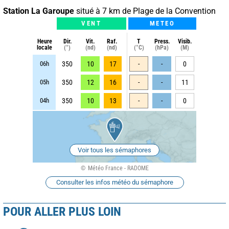
Station La Garoupe
situé à 7 km de Plage de la Convention
VENT
METEO
Heure
Dir.
Vit.
Raf.
T
Press.
Visib.
locale
(°)
(nd)
(nd)
(°C)
(hPa)
(M)
06h
350
10
17
-
-
0
05h
350
12
16
-
-
11
04h
350
10
13
-
-
0
Voir tous les sémaphores
Météo France - RADOME
Consulter les infos météo du sémaphore
POUR ALLER PLUS LOIN