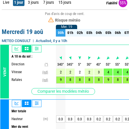
Live
1 jour
3 jours
7 jours
15 jours
55%
Fiabilité
Pas d'avis de coup de vent.
Risque météo
Mer. 19
Mer. 19
Mercredi 19 aoû
00h
01h
02h
03h
04h
05h
06h
07
00h
01h
02h
03h
04h
05h
06h
07
Actualisé, il y a 10h
METEO CONSULT
A 10 m du sol :
Direction
340
°
345
°
5
°
30
°
40
°
55
°
55
°
55
(°)
VENT
Vitesse
2
2
2
2
3
4
4
4
(nd)
9
8
8
8
8
9
8
8
Rafales
(nd)
Comparer les modèles météo
Mer totale
Hauteur
(m)
0.3
0.3
0.3
0.3
0.2
0.2
0.2
0.
Mer du vent