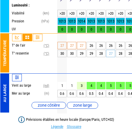
Luminosité :
Visibilité
(km)
>20
>20
>20
>20
>20
>20
>20
>2
1013
1013
1014
1013
1013
1013
1013
101
Pression
(hPa)
UV
0
0
0
0
0
0
0
0
TEMPÉRATURE
T° de l'air
27
27
27
26
26
26
26
26
(°C)
T° ressentie
30
30
29
29
28
27
28
28
(°C)
Vent au large
1
1
3
4
4
5
5
5
(nd)
AU LARGE
Mer au large
(m)
0.6
0.6
0.6
0.5
0.4
0.4
0.4
0.
zone côtière
zone large
Prévisions établies en heure locale (Europe/Paris, UTC+02)
Légende
Glossaire