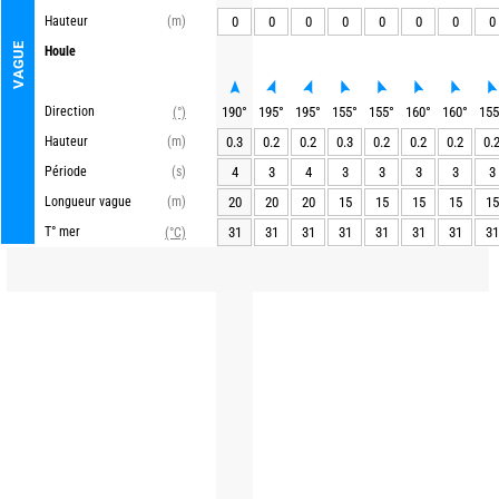
Hauteur
(m)
0
0
0
0
0
0
0
0
VAGUE
Houle
Direction
190
°
195
°
195
°
155
°
155
°
160
°
160
°
155
(°)
Hauteur
(m)
0.3
0.2
0.2
0.3
0.2
0.2
0.2
0.
Période
(s)
4
3
4
3
3
3
3
3
Longueur vague
(m)
20
20
20
15
15
15
15
15
T° mer
31
31
31
31
31
31
31
31
(°C)