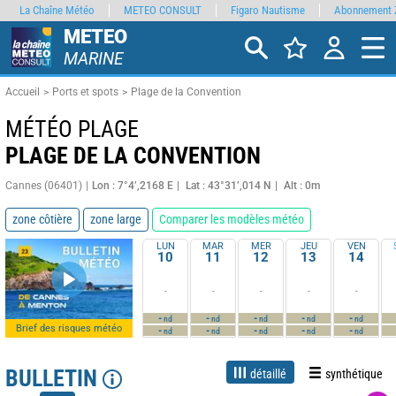
La Chaîne Météo
METEO CONSULT
Figaro Nautisme
Abonnement 
METEO
MARINE
Accueil
Ports et spots
Plage de la Convention
MÉTÉO PLAGE
PLAGE DE LA CONVENTION
Cannes (06401)
Lon : 7°4’,2168 E
Lat : 43°31’,014 N
Alt : 0m
zone côtière
zone large
Comparer les modèles météo
LUN
MAR
MER
JEU
VEN
10
11
12
13
14
-
-
-
-
-
-
-
-
-
-
nd
nd
nd
nd
nd
Brief des risques météo
-
-
-
-
-
nd
nd
nd
nd
nd
BULLETIN
détaillé
synthétique