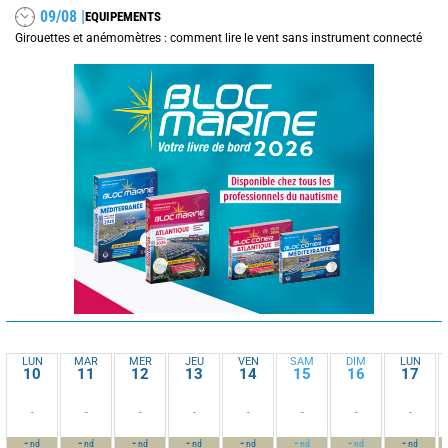
09/08 |
EQUIPEMENTS
Girouettes et anémomètres : comment lire le vent sans instrument connecté
LUN
MAR
MER
JEU
VEN
SAM
DIM
LUN
10
11
12
13
14
15
16
17
-
-
-
-
-
-
-
-
-
-
-
-
-
-
-
-
nd
nd
nd
nd
nd
nd
nd
nd