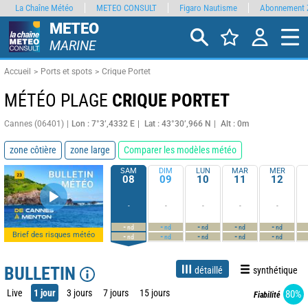
La Chaîne Météo
METEO CONSULT
Figaro Nautisme
Abonnement 
METEO
MARINE
Accueil
Ports et spots
Crique Portet
MÉTÉO PLAGE
CRIQUE PORTET
Cannes (06401)
Lon : 7°3’,4332 E
Lat : 43°30’,966 N
Alt : 0m
zone côtière
zone large
Comparer les modèles météo
SAM
DIM
LUN
MAR
MER
08
09
10
11
12
-
-
-
-
-
-
-
-
-
-
nd
nd
nd
nd
nd
Brief des risques météo
-
-
-
-
-
nd
nd
nd
nd
nd
BULLETIN
détaillé
synthétique
Live
1 jour
3 jours
7 jours
15 jours
80%
Fiabilité