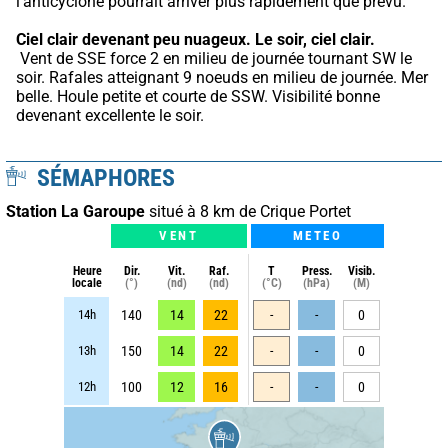
l'anticyclone pourrait arriver plus rapidement que prévu.
Ciel clair devenant peu nuageux.
Le soir, ciel clair.
 Vent de SSE force 2 en milieu de journée tournant SW le 
soir. Rafales atteignant 9 noeuds en milieu de journée. Mer 
belle. Houle petite et courte de SSW. Visibilité bonne 
devenant excellente le soir.
SÉMAPHORES
Station La Garoupe
situé à 8 km de Crique Portet
VENT
METEO
Heure
Dir.
Vit.
Raf.
T
Press.
Visib.
locale
(°)
(nd)
(nd)
(°C)
(hPa)
(M)
14h
140
14
22
-
-
0
13h
150
14
22
-
-
0
12h
100
12
16
-
-
0