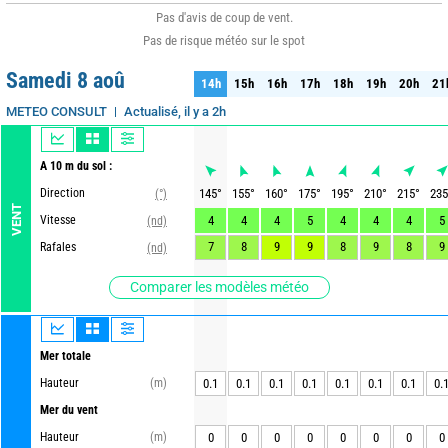
Pas d'avis de coup de vent.
Pas de risque météo sur le spot
Samedi 8 aoû
14h
15h
16h
17h
18h
19h
20h
21
14h
15h
16h
17h
18h
19h
20h
21
Actualisé, il y a 2h
METEO CONSULT
A 10 m du sol :
Direction
145
°
155
°
160
°
175
°
195
°
210
°
215
°
235
(°)
VENT
Vitesse
4
4
4
5
4
4
4
5
(nd)
7
8
9
9
8
9
8
9
Rafales
(nd)
Comparer les modèles météo
Mer totale
Hauteur
(m)
0.1
0.1
0.1
0.1
0.1
0.1
0.1
0.
Mer du vent
Hauteur
(m)
0
0
0
0
0
0
0
0