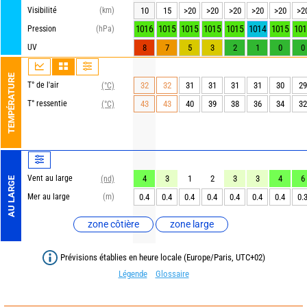
Visibilité
(km)
10
15
>20
>20
>20
>20
>20
>2
1016
1015
1015
1015
1015
1014
1015
101
Pression
(hPa)
UV
8
7
5
3
2
1
0
0
TEMPÉRATURE
T° de l'air
32
32
31
31
31
31
30
29
(°C)
T° ressentie
43
43
40
39
38
36
34
32
(°C)
Vent au large
4
3
1
2
3
3
4
6
(nd)
AU LARGE
Mer au large
(m)
0.4
0.4
0.4
0.4
0.4
0.4
0.4
0.
zone côtière
zone large
Prévisions établies en heure locale (Europe/Paris, UTC+02)
Légende
Glossaire