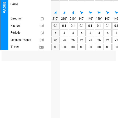
VAGUE
Houle
Direction
210
°
210
°
210
°
140
°
140
°
140
°
140
°
140
(°)
Hauteur
(m)
0.1
0.1
0.1
0.1
0.1
0.1
0.1
0.
Période
(s)
4
4
4
4
4
4
4
4
Longueur vague
(m)
35
25
25
25
25
25
25
25
T° mer
30
30
30
30
30
30
30
30
(°C)