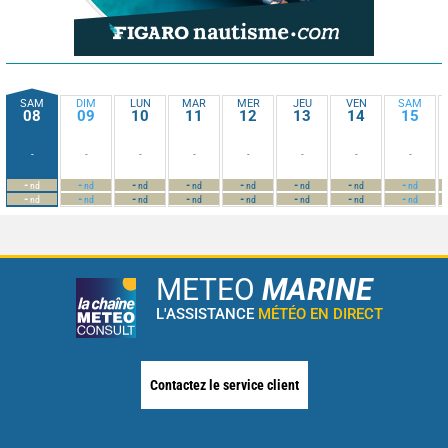
SAM
DIM
LUN
MAR
MER
JEU
VEN
SAM
08
09
10
11
12
13
14
15
-
-
-
-
-
-
-
-
-
-
-
-
-
-
-
-
nd
nd
nd
nd
nd
nd
nd
nd
-
-
-
-
-
-
-
-
nd
nd
nd
nd
nd
nd
nd
nd
METEO
MARINE
L'ASSISTANCE
MÉTÉO EN DIRECT
Contactez le service client