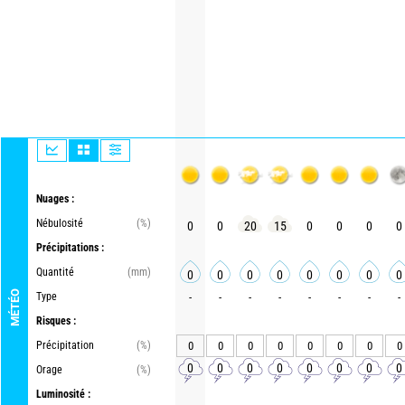
Nuages :
Nébulosité
(%)
0
0
20
15
0
0
0
0
Précipitations :
Quantité
(mm)
0
0
0
0
0
0
0
0
MÉTÉO
Type
-
-
-
-
-
-
-
-
Risques :
Précipitation
(%)
0
0
0
0
0
0
0
0
0
0
0
0
0
0
0
0
Orage
(%)
Luminosité :