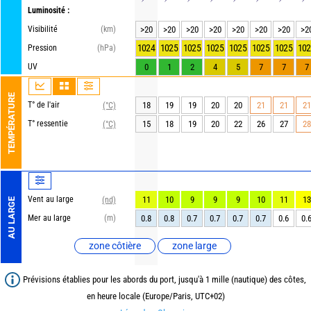
Luminosité :
Visibilité
(km)
>20
>20
>20
>20
>20
>20
>20
>2
1024
1025
1025
1025
1025
1025
1025
102
Pression
(hPa)
UV
0
1
2
4
5
7
7
7
TEMPÉRATURE
T° de l'air
18
19
19
20
20
21
21
21
(°C)
T° ressentie
15
18
19
20
22
26
27
28
(°C)
Vent au large
11
10
9
9
9
10
11
13
(nd)
AU LARGE
Mer au large
(m)
0.8
0.8
0.7
0.7
0.7
0.7
0.6
0.
zone côtière
zone large
Prévisions établies pour les abords du port, jusqu'à 1 mille (nautique) des côtes,
en heure locale (Europe/Paris, UTC+02)