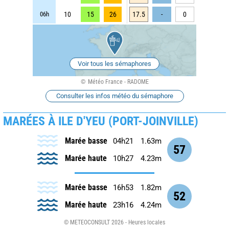
06h
10
15
26
17.5
-
0
Voir tous les sémaphores
Météo France - RADOME
Consulter les infos météo du sémaphore
MARÉES À ILE D'YEU (PORT-JOINVILLE)
Marée basse
04h21
1.63m
57
Marée haute
10h27
4.23m
Marée basse
16h53
1.82m
52
Marée haute
23h16
4.24m
© METEOCONSULT 2026 - Heures locales