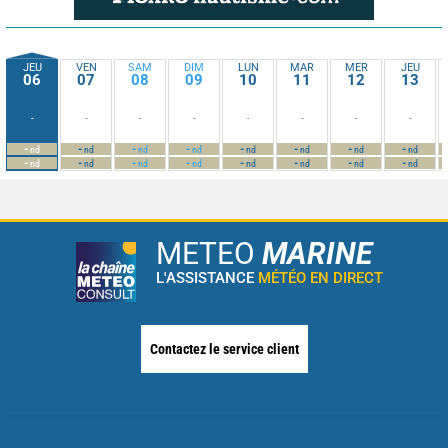
JEU
VEN
SAM
DIM
LUN
MAR
MER
JEU
06
07
08
09
10
11
12
13
-
-
-
-
-
-
-
-
-
-
-
-
-
-
-
-
nd
nd
nd
nd
nd
nd
nd
nd
-
-
-
-
-
-
-
-
nd
nd
nd
nd
nd
nd
nd
nd
METEO
MARINE
L'ASSISTANCE
MÉTÉO EN DIRECT
Contactez le service client