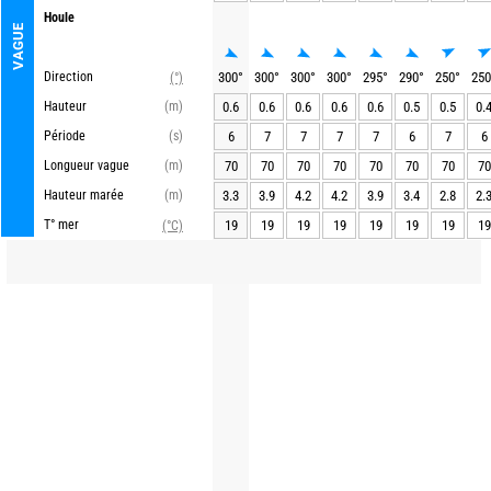
Houle
VAGUE
Direction
300
°
300
°
300
°
300
°
295
°
290
°
250
°
250
(°)
Hauteur
(m)
0.6
0.6
0.6
0.6
0.6
0.5
0.5
0.
Période
(s)
6
7
7
7
7
6
7
6
Longueur vague
(m)
70
70
70
70
70
70
70
70
Hauteur marée
(m)
3.3
3.9
4.2
4.2
3.9
3.4
2.8
2.
T° mer
19
19
19
19
19
19
19
19
(°C)