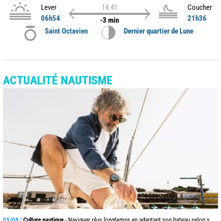
Lever
14:41
Coucher
06h54
21h36
-3 min
Saint Octavien
Dernier quartier de Lune
ACTUALITÉ NAUTISME
05/08 |
Culture nautique
- Naviguer plus longtemps en adaptant son bateau selon son âge