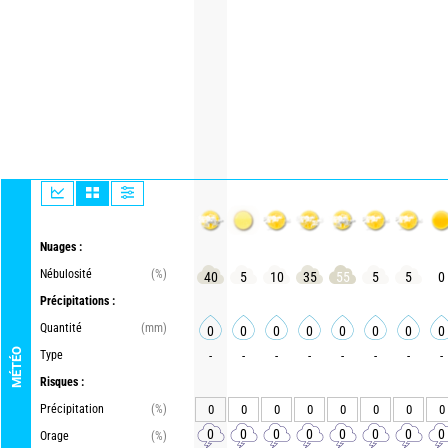
Nuages :
Nébulosité
(%)
40
5
10
35
55
5
5
0
Précipitations :
Quantité
(mm)
0
0
0
0
0
0
0
0
MÉTÉO
Type
-
-
-
-
-
-
-
-
Risques :
Précipitation
(%)
0
0
0
0
0
0
0
0
0
0
0
0
0
0
0
0
Orage
(%)