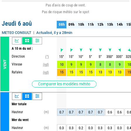
Pas d'avis de coup de vent.
Pas de risque météo sur le spot
Jeudi 6 aoû
08h
09h
10h
11h
12h
13h
14h
15
08h
09h
10h
11h
12h
13h
14h
15
Actualisé, il y a 28min
METEO CONSULT
A 10 m du sol :
Direction
15
°
15
°
10
°
5
°
5
°
350
°
335
°
325
(°)
VENT
Vitesse
10
9
9
9
8
8
9
10
(nd)
15
15
15
15
13
13
13
15
Rafales
(nd)
Comparer les modèles météo
Mer totale
Hauteur
(m)
0.7
0.7
0.7
0.7
0.7
0.6
0.6
0.
Mer du vent
Hauteur
(m)
0.3
0.3
0.2
0.3
0.3
0.3
0.3
0.