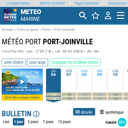
La Chaîne Météo
METEO CONSULT
Figaro Nautisme
Abonnement 
METEO
MARINE
Accueil
Ports et spots
Ports
Port-Joinville
MÉTÉO PORT
PORT-JOINVILLE
L'Ile-d'Yeu FRA
Lon : -2°20’,7 W
Lat : 46°43’,698 N
Alt : 0m
zone côtière
zone large
Comparer les modèles météo
JEU
VEN
SAM
DIM
LUN
06
07
08
09
10
-
-
-
-
-
-
-
-
-
-
nd
nd
nd
nd
nd
Brief des risques météo
-
-
-
-
-
nd
nd
nd
nd
nd
BULLETIN
détaillé
synthétique
Live
1 jour
3 jours
7 jours
15 jours
80%
Fiabilité