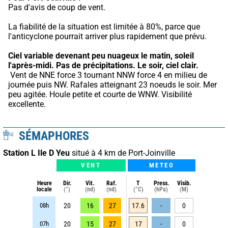
Pas d'avis de coup de vent.
La fiabilité de la situation est limitée à 80%, parce que 
l'anticyclone pourrait arriver plus rapidement que prévu.
Ciel variable devenant peu nuageux le matin, soleil 
l'après-midi.
Pas de précipitations.
Le soir, ciel clair.
 Vent de NNE force 3 tournant NNW force 4 en milieu de 
journée puis NW. Rafales atteignant 23 noeuds le soir. Mer 
peu agitée. Houle petite et courte de WNW. Visibilité 
excellente.
SÉMAPHORES
Station L Ile D Yeu
situé à 4 km de Port-Joinville
VENT
METEO
Heure
Dir.
Vit.
Raf.
T
Press.
Visib.
locale
(°)
(nd)
(nd)
(°C)
(hPa)
(M)
08h
20
16
27
17.6
-
0
07h
20
15
27
17
-
0