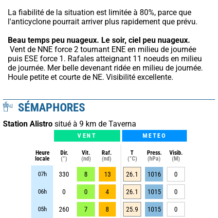
La fiabilité de la situation est limitée à 80%, parce que 
l'anticyclone pourrait arriver plus rapidement que prévu.
Beau temps peu nuageux.
Le soir, ciel peu nuageux.
 Vent de NNE force 2 tournant ENE en milieu de journée 
puis ESE force 1. Rafales atteignant 11 noeuds en milieu 
de journée. Mer belle devenant ridée en milieu de journée. 
Houle petite et courte de NE. Visibilité excellente.
SÉMAPHORES
Station Alistro
situé à 9 km de Taverna
VENT
METEO
Heure
Dir.
Vit.
Raf.
T
Press.
Visib.
locale
(°)
(nd)
(nd)
(°C)
(hPa)
(M)
07h
330
8
13
26.1
1016
0
06h
0
0
4
26.1
1015
0
05h
260
7
8
25.9
1015
0