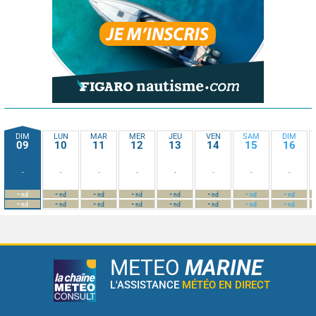
DIM
LUN
MAR
MER
JEU
VEN
SAM
DIM
09
10
11
12
13
14
15
16
-
-
-
-
-
-
-
-
-
-
-
-
-
-
-
-
nd
nd
nd
nd
nd
nd
nd
nd
-
-
-
-
-
-
-
-
nd
nd
nd
nd
nd
nd
nd
nd
METEO
MARINE
L'ASSISTANCE
MÉTÉO EN DIRECT