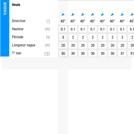
VAGUE
Houle
Direction
45
°
45
°
40
°
40
°
40
°
40
°
40
°
45
(°)
Hauteur
(m)
0.1
0.1
0.1
0.1
0.1
0.1
0.1
0.
Période
(s)
3
2
2
2
2
2
2
2
Longueur vague
(m)
20
20
20
20
20
20
20
20
T° mer
30
30
30
30
30
30
31
31
(°C)