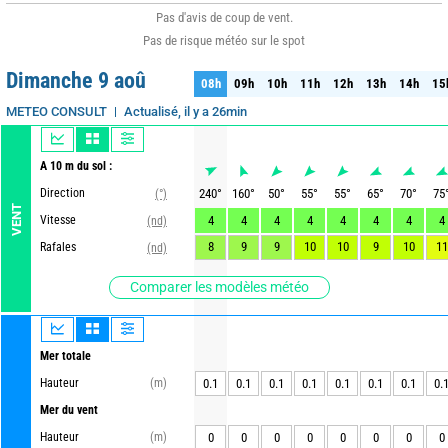
Pas d'avis de coup de vent.
Pas de risque météo sur le spot
Dimanche 9 aoû
08h
09h
10h
11h
12h
13h
14h
15
08h
09h
10h
11h
12h
13h
14h
15
Actualisé, il y a 26min
METEO CONSULT
A 10 m du sol :
Direction
240
°
160
°
50
°
55
°
55
°
65
°
70
°
75
(°)
VENT
Vitesse
4
4
4
4
4
4
4
4
(nd)
8
9
9
10
10
9
10
11
Rafales
(nd)
Comparer les modèles météo
Mer totale
Hauteur
(m)
0.1
0.1
0.1
0.1
0.1
0.1
0.1
0.
Mer du vent
Hauteur
(m)
0
0
0
0
0
0
0
0