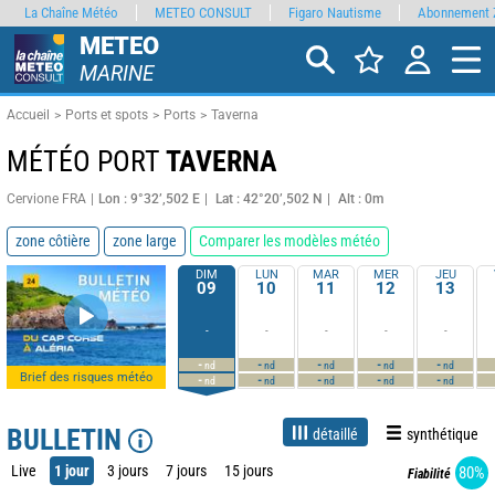
La Chaîne Météo
METEO CONSULT
Figaro Nautisme
Abonnement 
METEO
MARINE
Accueil
Ports et spots
Ports
Taverna
MÉTÉO PORT
TAVERNA
Cervione FRA
Lon : 9°32’,502 E
Lat : 42°20’,502 N
Alt : 0m
zone côtière
zone large
Comparer les modèles météo
DIM
LUN
MAR
MER
JEU
09
10
11
12
13
-
-
-
-
-
-
-
-
-
-
nd
nd
nd
nd
nd
Brief des risques météo
-
-
-
-
-
nd
nd
nd
nd
nd
BULLETIN
détaillé
synthétique
Live
1 jour
3 jours
7 jours
15 jours
80%
Fiabilité