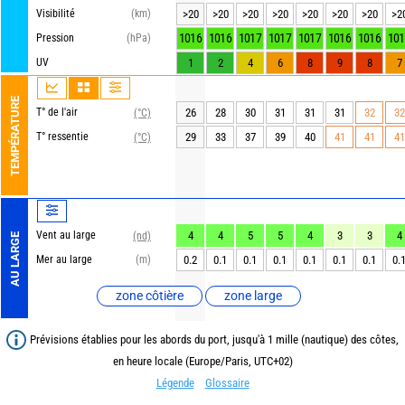
Visibilité
(km)
>20
>20
>20
>20
>20
>20
>20
>2
1016
1016
1017
1017
1017
1016
1016
101
Pression
(hPa)
UV
1
2
4
6
8
9
8
7
TEMPÉRATURE
T° de l'air
26
28
30
31
31
31
32
32
(°C)
T° ressentie
29
33
37
39
40
41
41
41
(°C)
Vent au large
4
4
5
5
4
3
3
4
(nd)
AU LARGE
Mer au large
(m)
0.2
0.1
0.1
0.1
0.1
0.1
0.1
0.
zone côtière
zone large
Prévisions établies pour les abords du port, jusqu'à 1 mille (nautique) des côtes,
en heure locale (Europe/Paris, UTC+02)
Légende
Glossaire