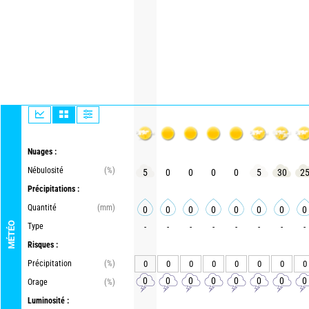
Nuages :
Nébulosité
(%)
5
0
0
0
0
5
30
2
Précipitations :
Quantité
(mm)
0
0
0
0
0
0
0
0
MÉTÉO
Type
-
-
-
-
-
-
-
-
Risques :
Précipitation
(%)
0
0
0
0
0
0
0
0
0
0
0
0
0
0
0
0
Orage
(%)
Luminosité :