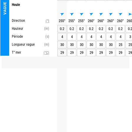
VAGUE
Houle
Direction
255
°
255
°
255
°
260
°
260
°
260
°
260
°
260
(°)
Hauteur
(m)
0.2
0.2
0.2
0.2
0.2
0.2
0.2
0.
Période
(s)
4
4
4
4
4
4
4
3
Longueur vague
(m)
30
30
30
30
30
30
25
25
T° mer
29
29
29
29
29
29
29
29
(°C)