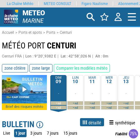
La Chaîne Météo
METEO CONSULT
Figaro Nautisme
Abonnement 
METEO
MARINE
Accueil
Ports et spots
Ports
Centuri
MÉTÉO PORT
CENTURI
Centuri FRA
Lon : 9°20’,9382 E
Lat : 42°58’,026 N
Alt : 0m
zone côtière
zone large
Comparer les modèles météo
DIM
LUN
MAR
MER
JEU
09
10
11
12
13
-
-
-
-
-
-
-
-
-
-
nd
nd
nd
nd
nd
Brief des risques météo
-
-
-
-
-
nd
nd
nd
nd
nd
BULLETIN
détaillé
synthétique
Live
1 jour
3 jours
7 jours
15 jours
75%
Fiabilité