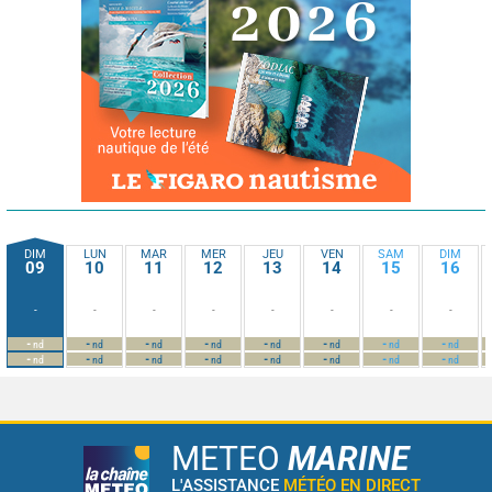
DIM
LUN
MAR
MER
JEU
VEN
SAM
DIM
09
10
11
12
13
14
15
16
-
-
-
-
-
-
-
-
-
-
-
-
-
-
-
-
nd
nd
nd
nd
nd
nd
nd
nd
-
-
-
-
-
-
-
-
nd
nd
nd
nd
nd
nd
nd
nd
METEO
MARINE
L'ASSISTANCE
MÉTÉO EN DIRECT