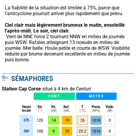
La fiabilité de la situation est limitée à 75%, parce que 
l'anticyclone pourrait arriver plus rapidement que prévu.
Ciel clair mais légèrement brumeux le matin, ensoleillé 
l'après-midi.
Le soir, ciel clair.
 Vent de NNE force 2 tournant NNW en milieu de journée 
puis WSW. Rafales atteignant 13 noeuds en milieu de 
journée. Mer belle. Houle petite et courte de WSW. Visibilité 
réduite par brume devenant excellente en milieu de journée 
puis bonne.
SÉMAPHORES
Station Cap Corse
situé à 4 km de Centuri
VENT
METEO
Heure
Dir.
Vit.
Raf.
T
Press.
Visib.
locale
(°)
(nd)
(nd)
(°C)
(hPa)
(M)
07h
120
14
19
26
1016
0
06h
100
9
13
25.2
1016
0