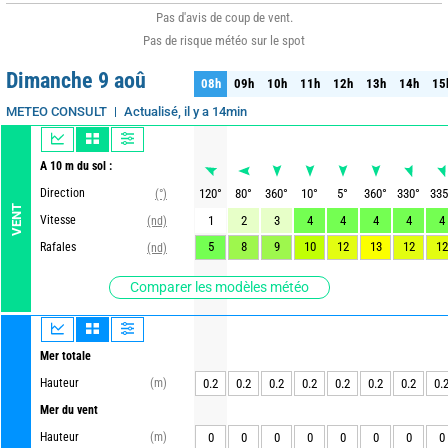
Pas d'avis de coup de vent.
Pas de risque météo sur le spot
Dimanche 9 aoû
08h
09h
10h
11h
12h
13h
14h
15
08h
09h
10h
11h
12h
13h
14h
15
Actualisé, il y a 14min
METEO CONSULT
A 10 m du sol :
Direction
120
°
80
°
360
°
10
°
5
°
360
°
330
°
335
(°)
VENT
Vitesse
1
2
3
4
4
4
4
4
(nd)
5
8
9
10
12
13
12
12
Rafales
(nd)
Comparer les modèles météo
Mer totale
Hauteur
(m)
0.2
0.2
0.2
0.2
0.2
0.2
0.2
0.
Mer du vent
Hauteur
(m)
0
0
0
0
0
0
0
0