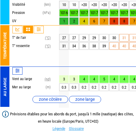
Visibilité
(km)
10
10
>20
>20
>20
>20
>20
>2
1016
1017
1017
1017
1017
1017
1017
101
Pression
(hPa)
UV
1
2
4
6
7
8
8
7
TEMPÉRATURE
T° de l'air
27
27
29
29
30
30
31
31
(°C)
T° ressentie
31
34
36
38
39
40
40
40
(°C)
Vent au large
3
3
4
4
5
4
4
4
(nd)
AU LARGE
Mer au large
(m)
0.3
0.3
0.2
0.2
0.2
0.2
0.2
0.
zone côtière
zone large
Prévisions établies pour les abords du port, jusqu'à 1 mille (nautique) des côtes,
en heure locale (Europe/Paris, UTC+02)
Légende
Glossaire