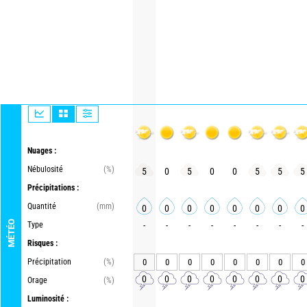
Nuages :
Nébulosité
(%)
5
0
5
0
0
5
5
5
Précipitations :
Quantité
(mm)
0
0
0
0
0
0
0
0
MÉTÉO
Type
-
-
-
-
-
-
-
-
Risques :
Précipitation
(%)
0
0
0
0
0
0
0
0
0
0
0
0
0
0
0
0
Orage
(%)
Luminosité :