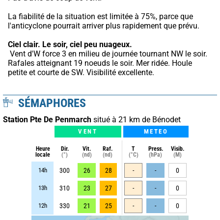
La fiabilité de la situation est limitée à 75%, parce que 
l'anticyclone pourrait arriver plus rapidement que prévu.
Ciel clair.
Le soir, ciel peu nuageux.
 Vent d'W force 3 en milieu de journée tournant NW le soir. 
Rafales atteignant 19 noeuds le soir. Mer ridée. Houle 
petite et courte de SW. Visibilité excellente.
SÉMAPHORES
Station Pte De Penmarch
situé à 21 km de Bénodet
VENT
METEO
Heure
Dir.
Vit.
Raf.
T
Press.
Visib.
locale
(°)
(nd)
(nd)
(°C)
(hPa)
(M)
14h
300
26
28
-
-
0
13h
310
23
27
-
-
0
12h
330
21
25
-
-
0