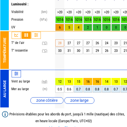
Luminosité :
Visibilité
(km)
>20
>20
>20
>20
>20
>20
>20
>2
1016
1016
1016
1016
1016
1016
1016
101
Pression
(hPa)
UV
6
5
4
2
1
0
0
0
TEMPÉRATURE
T° de l'air
28
27
27
27
26
24
23
21
(°C)
T° ressentie
33
31
30
31
29
26
23
21
(°C)
Vent au large
12
13
15
16
16
14
13
12
(nd)
AU LARGE
Mer au large
(m)
0.5
0.6
0.7
0.8
0.8
0.8
0.7
0.
zone côtière
zone large
Prévisions établies pour les abords du port, jusqu'à 1 mille (nautique) des côtes,
en heure locale (Europe/Paris, UTC+02)