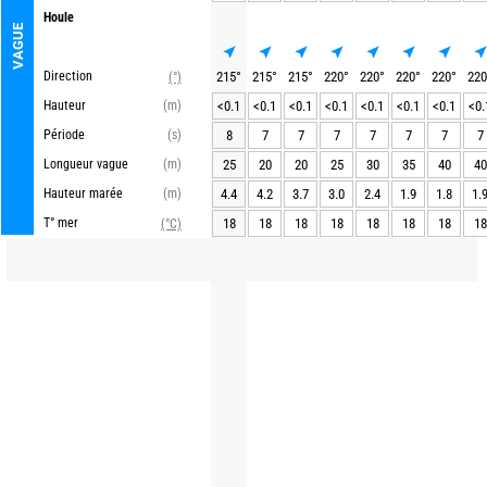
Houle
VAGUE
Direction
215
°
215
°
215
°
220
°
220
°
220
°
220
°
220
(°)
Hauteur
(m)
<0.1
<0.1
<0.1
<0.1
<0.1
<0.1
<0.1
<0.
Période
(s)
8
7
7
7
7
7
7
7
Longueur vague
(m)
25
20
20
25
30
35
40
40
Hauteur marée
(m)
4.4
4.2
3.7
3.0
2.4
1.9
1.8
1.
T° mer
18
18
18
18
18
18
18
18
(°C)