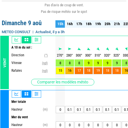
Pas d'avis de coup de vent.
Pas de risque météo sur le spot
Dimanche 9 aoû
15h
16h
17h
18h
19h
20h
21h
22
15h
16h
17h
18h
19h
20h
21h
22
Actualisé, il y a 3h
METEO CONSULT
A 10 m du sol :
Direction
270
°
280
°
300
°
300
°
310
°
320
°
325
°
330
(°)
VENT
Vitesse
8
8
8
9
9
9
9
8
(nd)
15
16
17
18
19
18
18
16
Rafales
(nd)
Comparer les modèles météo
Mer totale
Hauteur
(m)
0
0.1
0.1
0.1
0.1
0.1
0.1
0.
Mer du vent
Hauteur
(m)
0
0
0
0
0
0
0
0