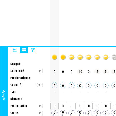
Nuages :
Nébulosité
(%)
0
0
0
10
0
5
5
5
Précipitations :
Quantité
(mm)
0
0
0
0
0
0
0
0
MÉTÉO
Type
-
-
-
-
-
-
-
-
Risques :
Précipitation
(%)
0
0
0
0
0
0
0
0
0
0
0
0
0
0
0
0
Orage
(%)