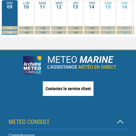
DIM
LUN
MAR
MER
JEU
VEN
SAM
DIM
09
10
11
12
13
14
15
16
-
-
-
-
-
-
-
-
-
-
-
-
-
-
-
-
nd
nd
nd
nd
nd
nd
nd
nd
-
-
-
-
-
-
-
-
nd
nd
nd
nd
nd
nd
nd
nd
METEO
MARINE
L'ASSISTANCE
MÉTÉO EN DIRECT
Contactez le service client
METEO CONSULT
Contactez-nous