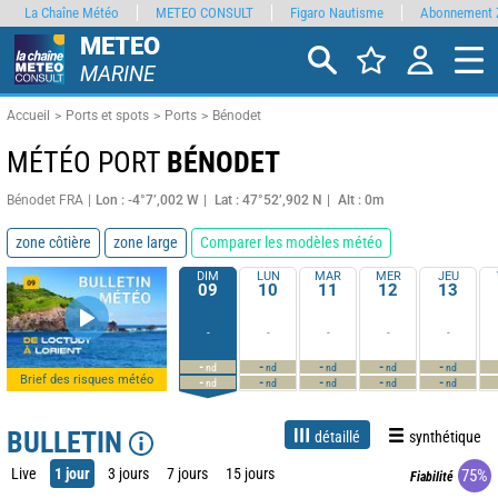
La Chaîne Météo
METEO CONSULT
Figaro Nautisme
Abonnement 
METEO
MARINE
Accueil
Ports et spots
Ports
Bénodet
MÉTÉO PORT
BÉNODET
Bénodet FRA
Lon : -4°7’,002 W
Lat : 47°52’,902 N
Alt : 0m
zone côtière
zone large
Comparer les modèles météo
DIM
LUN
MAR
MER
JEU
09
10
11
12
13
-
-
-
-
-
-
-
-
-
-
nd
nd
nd
nd
nd
Brief des risques météo
-
-
-
-
-
nd
nd
nd
nd
nd
BULLETIN
détaillé
synthétique
Live
1 jour
3 jours
7 jours
15 jours
75%
Fiabilité