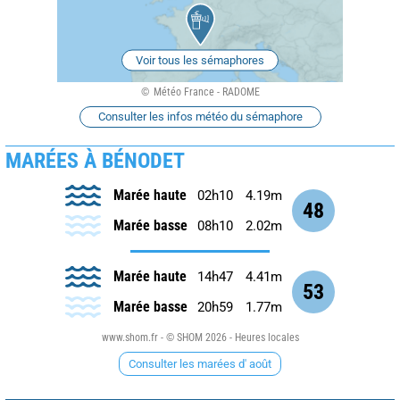
Voir tous les sémaphores
Météo France - RADOME
Consulter les infos météo du sémaphore
MARÉES À BÉNODET
Marée haute
02h10
4.19m
48
Marée basse
08h10
2.02m
Marée haute
14h47
4.41m
53
Marée basse
20h59
1.77m
www.shom.fr - © SHOM 2026 - Heures locales
Consulter les marées d' août