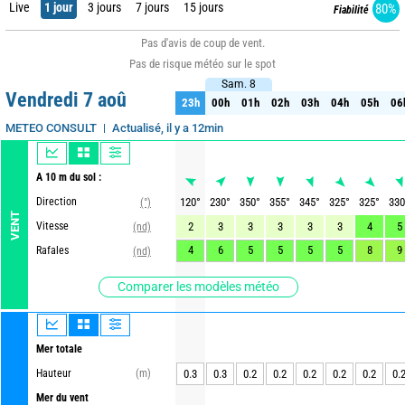
Live
1 jour
3 jours
7 jours
15 jours
80%
Fiabilité
Pas d'avis de coup de vent.
Pas de risque météo sur le spot
Sam. 8
Sam. 8
Vendredi 7 aoû
23h
00h
01h
02h
03h
04h
05h
06
23h
00h
01h
02h
03h
04h
05h
06
Actualisé, il y a 12min
METEO CONSULT
A 10 m du sol :
Direction
120
°
230
°
350
°
355
°
345
°
325
°
325
°
330
(°)
VENT
Vitesse
2
3
3
3
3
3
4
5
(nd)
4
6
5
5
5
5
8
9
Rafales
(nd)
Comparer les modèles météo
Mer totale
Hauteur
(m)
0.3
0.3
0.2
0.2
0.2
0.2
0.2
0.
Mer du vent