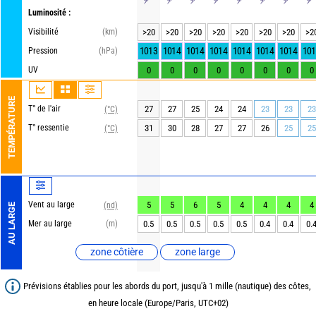
Luminosité :
Visibilité
(km)
>20
>20
>20
>20
>20
>20
>20
>2
1013
1014
1014
1014
1014
1014
1014
101
Pression
(hPa)
UV
0
0
0
0
0
0
0
0
TEMPÉRATURE
T° de l'air
27
27
25
24
24
23
23
23
(°C)
T° ressentie
31
30
28
27
27
26
25
25
(°C)
Vent au large
5
5
6
5
4
4
4
4
(nd)
AU LARGE
Mer au large
(m)
0.5
0.5
0.5
0.5
0.5
0.4
0.4
0.
zone côtière
zone large
Prévisions établies pour les abords du port, jusqu'à 1 mille (nautique) des côtes,
en heure locale (Europe/Paris, UTC+02)