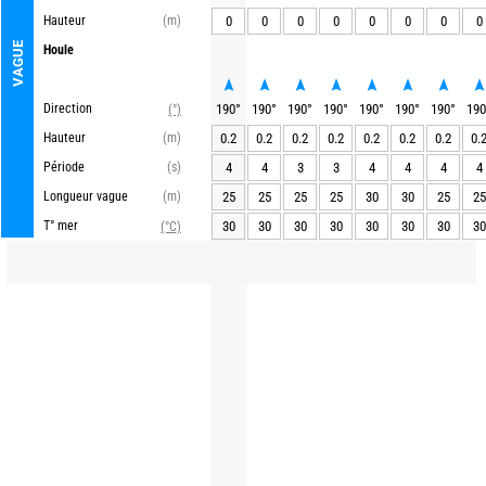
Hauteur
(m)
0
0
0
0
0
0
0
0
VAGUE
Houle
Direction
190
°
190
°
190
°
190
°
190
°
190
°
190
°
190
(°)
Hauteur
(m)
0.2
0.2
0.2
0.2
0.2
0.2
0.2
0.
Période
(s)
4
4
3
3
4
4
4
4
Longueur vague
(m)
25
25
25
25
30
30
25
25
T° mer
30
30
30
30
30
30
30
30
(°C)