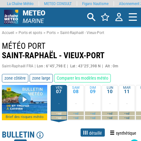
La Chaîne Météo
METEO CONSULT
Figaro Nautisme
Abonnement 
METEO
MARINE
Accueil
Ports et spots
Ports
Saint-Raphaël - Vieux-Port
MÉTÉO PORT
SAINT-RAPHAËL - VIEUX-PORT
Saint-Raphaël FRA
Lon : 6°45’,798 E
Lat : 43°25’,398 N
Alt : 0m
zone côtière
zone large
Comparer les modèles météo
VEN
SAM
DIM
LUN
MAR
07
08
09
10
11
-
-
-
-
-
-
-
-
-
-
nd
nd
nd
nd
nd
Brief des risques météo
-
-
-
-
-
nd
nd
nd
nd
nd
BULLETIN
détaillé
synthétique