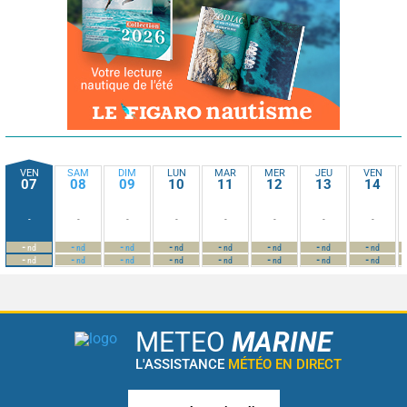
VEN
SAM
DIM
LUN
MAR
MER
JEU
VEN
07
08
09
10
11
12
13
14
-
-
-
-
-
-
-
-
-
-
-
-
-
-
-
-
nd
nd
nd
nd
nd
nd
nd
nd
-
-
-
-
-
-
-
-
nd
nd
nd
nd
nd
nd
nd
nd
METEO
MARINE
L'ASSISTANCE
MÉTÉO EN DIRECT