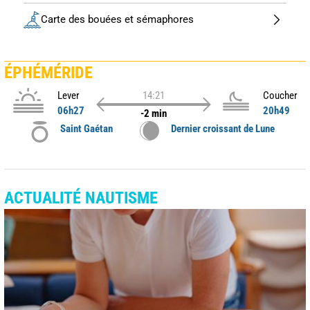
Carte des bouées et sémaphores
ÉPHÉMÉRIDE
Lever
14:21
Coucher
06h27
20h49
-2 min
Saint Gaétan
Dernier croissant de Lune
ACTUALITÉ NAUTISME