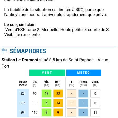
La fiabilité de la situation est limitée à 80%, parce que 
l'anticyclone pourrait arriver plus rapidement que prévu.
Le soir, ciel clair.
 Vent d'ESE force 2. Mer belle. Houle petite et courte de S. 
Visibilité excellente.
SÉMAPHORES
Station Le Dramont
situé à 8 km de Saint-Raphaël - Vieux-
Port
VENT
METEO
Heure
Dir.
Vit.
Raf.
T
Press.
Visib.
locale
(°)
(nd)
(nd)
(°C)
(hPa)
(M)
22h
90
18
22
-
-
0
21h
100
6
14
-
-
0
20h
110
3
9
-
-
11