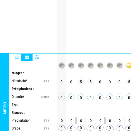
Nuages :
Nébulosité
(%)
0
0
5
5
0
0
0
5
Précipitations :
Quantité
(mm)
0
0
0
0
0
0
0
0
MÉTÉO
Type
-
-
-
-
-
-
-
-
Risques :
Précipitation
(%)
0
0
0
0
0
0
0
0
0
0
0
0
0
0
0
0
Orage
(%)