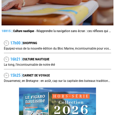
18H15 |
Culture nautique
- Réapprendre la navigation sans écran : ces réflexes qui peuvent sauver une traversée
17h00 |
SHOPPING
Équipez-vous de la nouvelle édition du Bloc Marine, incontournable pour vos prochaines navigations !
16h21 |
CULTURE NAUTIQUE
La tong, l'incontournable de notre été
15h25 |
CARNET DE VOYAGE
Douarnenez, en Bretagne : en août, cap sur la capitale des bateaux traditionnels et de la sardine