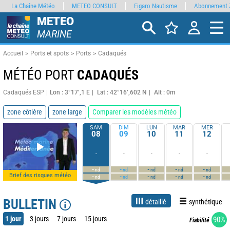
La Chaîne Météo
METEO CONSULT
Figaro Nautisme
Abonnement 
METEO
MARINE
Accueil
Ports et spots
Ports
Cadaqués
MÉTÉO PORT
CADAQUÉS
Cadaqués ESP
Lon : 3°17’,1 E
Lat : 42°16’,602 N
Alt : 0m
zone côtière
zone large
Comparer les modèles météo
SAM
DIM
LUN
MAR
MER
08
09
10
11
12
-
-
-
-
-
-
-
-
-
-
nd
nd
nd
nd
nd
Brief des risques météo
-
-
-
-
-
nd
nd
nd
nd
nd
BULLETIN
détaillé
synthétique
1 jour
3 jours
7 jours
15 jours
90%
Fiabilité