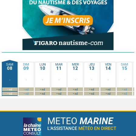
SAM
DIM
LUN
MAR
MER
JEU
VEN
SAM
08
09
10
11
12
13
14
15
-
-
-
-
-
-
-
-
-
-
-
-
-
-
-
-
nd
nd
nd
nd
nd
nd
nd
nd
-
-
-
-
-
-
-
-
nd
nd
nd
nd
nd
nd
nd
nd
METEO
MARINE
L'ASSISTANCE
MÉTÉO EN DIRECT