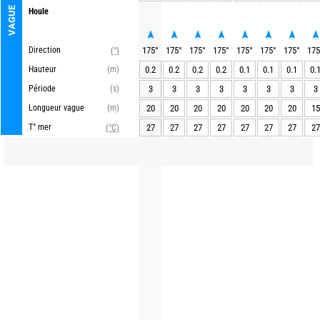
VAGUE
Houle
Direction
175
°
175
°
175
°
175
°
175
°
175
°
175
°
175
(°)
Hauteur
(m)
0.2
0.2
0.2
0.2
0.1
0.1
0.1
0.
Période
(s)
3
3
3
3
3
3
3
3
Longueur vague
(m)
20
20
20
20
20
20
20
15
T° mer
27
27
27
27
27
27
27
27
(°C)