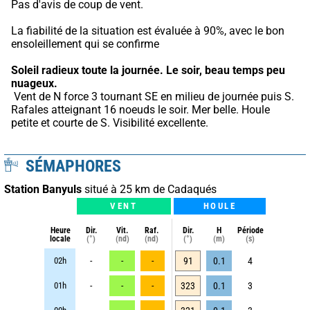
Pas d'avis de coup de vent.
La fiabilité de la situation est évaluée à 90%, avec le bon 
ensoleillement qui se confirme
Soleil radieux toute la journée.
Le soir, beau temps peu 
nuageux.
 Vent de N force 3 tournant SE en milieu de journée puis S. 
Rafales atteignant 16 noeuds le soir. Mer belle. Houle 
petite et courte de S. Visibilité excellente.
SÉMAPHORES
Station Banyuls
situé à 25 km de Cadaqués
VENT
HOULE
Heure
Dir.
Vit.
Raf.
Dir.
H
Période
locale
(°)
(nd)
(nd)
(°)
(m)
(s)
02h
-
-
-
91
0.1
4
01h
-
-
-
323
0.1
3