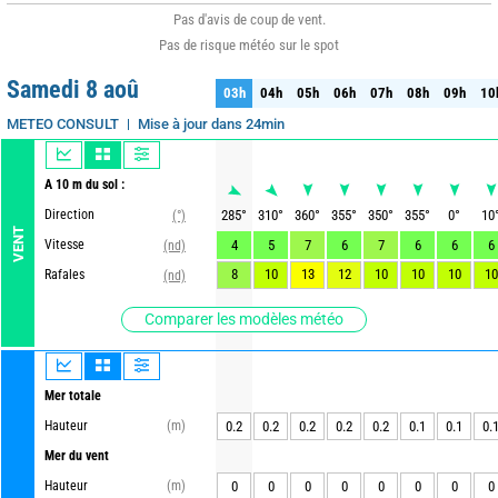
Pas d'avis de coup de vent.
Pas de risque météo sur le spot
Samedi 8 aoû
03h
04h
05h
06h
07h
08h
09h
10
03h
04h
05h
06h
07h
08h
09h
10
Mise à jour dans 24min
METEO CONSULT
A 10 m du sol :
Direction
285
°
310
°
360
°
355
°
350
°
355
°
0
°
10
(°)
VENT
Vitesse
4
5
7
6
7
6
6
6
(nd)
8
10
13
12
10
10
10
10
Rafales
(nd)
Comparer les modèles météo
Mer totale
Hauteur
(m)
0.2
0.2
0.2
0.2
0.2
0.1
0.1
0.
Mer du vent
Hauteur
(m)
0
0
0
0
0
0
0
0