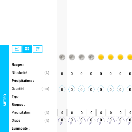
Nuages :
Nébulosité
(%)
0
0
0
0
0
0
0
0
Précipitations :
Quantité
(mm)
0
0
0
0
0
0
0
0
MÉTÉO
Type
-
-
-
-
-
-
-
-
Risques :
Précipitation
(%)
0
0
0
0
0
0
0
0
0
0
0
0
0
0
0
0
Orage
(%)
Luminosité :