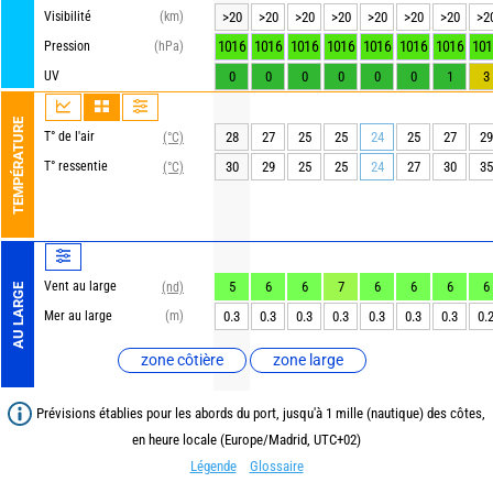
Visibilité
(km)
>20
>20
>20
>20
>20
>20
>20
>2
1016
1016
1016
1016
1016
1016
1016
101
Pression
(hPa)
UV
0
0
0
0
0
0
1
3
TEMPÉRATURE
T° de l'air
28
27
25
25
24
25
27
29
(°C)
T° ressentie
30
29
25
25
24
27
30
35
(°C)
Vent au large
5
6
6
7
6
6
6
6
(nd)
AU LARGE
Mer au large
(m)
0.3
0.3
0.3
0.3
0.3
0.3
0.3
0.
zone côtière
zone large
Prévisions établies pour les abords du port, jusqu'à 1 mille (nautique) des côtes,
en heure locale (Europe/Madrid, UTC+02)
Légende
Glossaire