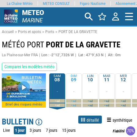
La Chaîne Météo
METEO CONSULT
Figaro Nautisme
Abonnement 
METEO
MARINE
Accueil
Ports et spots
Ports
PORT DE LA GRAVETTE
MÉTÉO PORT
PORT DE LA GRAVETTE
La Plaine-sur-Mer FRA
Lon : -2°12’,7326 W
Lat : 47°9’,63 N
Alt : 0m
Comparer les modèles météo
SAM
DIM
LUN
MAR
MER
08
09
10
11
12
-
-
-
-
-
-
-
-
-
-
nd
nd
nd
nd
nd
Brief des risques météo
-
-
-
-
-
nd
nd
nd
nd
nd
BULLETIN
détaillé
synthétique
Live
1 jour
3 jours
7 jours
15 jours
70%
Fiabilité