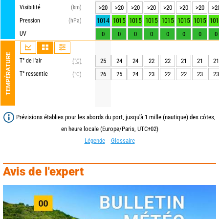
Visibilité
(km)
>20
>20
>20
>20
>20
>20
>20
>2
1014
1015
1015
1015
1015
1015
1015
101
Pression
(hPa)
UV
0
0
0
0
0
0
0
0
TEMPÉRATURE
T° de l'air
25
24
24
22
22
21
21
21
(°C)
T° ressentie
26
25
24
23
22
22
23
23
(°C)
Prévisions établies pour les abords du port, jusqu'à 1 mille (nautique) des côtes,
en heure locale (Europe/Paris, UTC+02)
Légende
Glossaire
Avis de l'expert