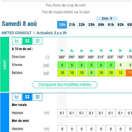
Pas d'avis de coup de vent.
Pas de risque météo sur le spot
Dim. 9
Dim. 9
Samedi 8 aoû
20h
21h
22h
23h
00h
01h
02h
03
20h
21h
22h
23h
00h
01h
02h
03
Actualisé, il y a 3h
METEO CONSULT
A 10 m du sol :
Direction
280
°
290
°
300
°
300
°
315
°
325
°
150
°
175
(°)
VENT
Vitesse
6
6
6
5
6
5
3
3
(nd)
10
10
10
9
10
10
12
17
Rafales
(nd)
Comparer les modèles météo
Mer totale
Hauteur
(m)
0.1
0.1
0.1
0.1
0.1
0.1
0.1
0.
Mer du vent
Hauteur
(m)
0
0
0
0
0
0
0
0