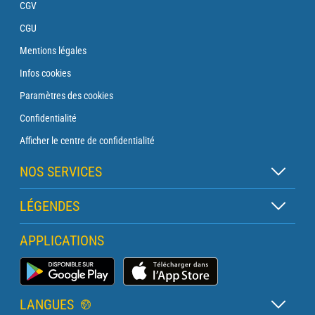
CGV
CGU
Mentions légales
Infos cookies
Paramètres des cookies
Confidentialité
Afficher le centre de confidentialité
NOS SERVICES
Abonnement Zen
LÉGENDES
Abonnement Balise
Légende des cartes
APPLICATIONS
Abonnement Traversée
Légende des pictogrammes
Abonnement Phare
Application Météo Marine
Glossaire
Briefing avec un prévisionniste
LANGUES