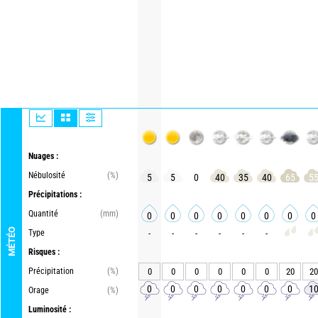
Nuages :
Nébulosité
(%)
5
5
0
40
35
40
65
5
Précipitations :
Quantité
(mm)
0
0
0
0
0
0
0
0
MÉTÉO
Type
-
-
-
-
-
-
Risques :
Précipitation
(%)
0
0
0
0
0
0
20
20
0
0
0
0
0
0
0
1
Orage
(%)
Luminosité :