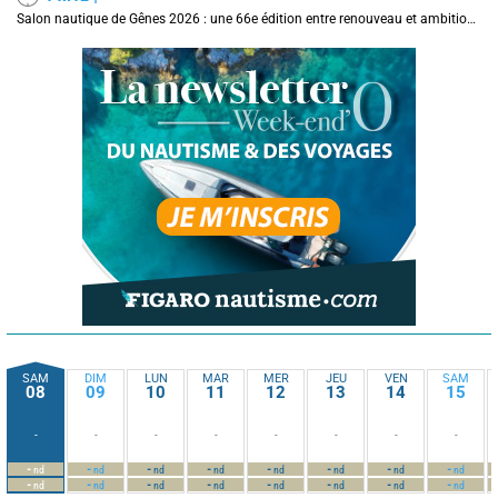
Salon nautique de Gênes 2026 : une 66e édition entre renouveau et ambitions internationales
SAM
DIM
LUN
MAR
MER
JEU
VEN
SAM
08
09
10
11
12
13
14
15
-
-
-
-
-
-
-
-
-
-
-
-
-
-
-
-
nd
nd
nd
nd
nd
nd
nd
nd
-
-
-
-
-
-
-
-
nd
nd
nd
nd
nd
nd
nd
nd