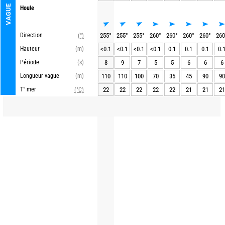
VAGUE
Houle
Direction
255
°
255
°
255
°
260
°
260
°
260
°
260
°
260
(°)
Hauteur
(m)
<0.1
<0.1
<0.1
<0.1
0.1
0.1
0.1
0.
Période
(s)
8
9
7
5
5
6
6
6
Longueur vague
(m)
110
110
100
70
35
45
90
90
T° mer
22
22
22
22
22
21
21
21
(°C)