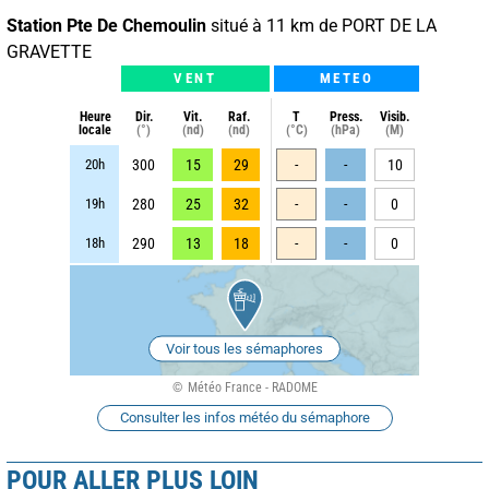
Station Pte De Chemoulin
situé à 11 km de PORT DE LA
GRAVETTE
VENT
METEO
Heure
Dir.
Vit.
Raf.
T
Press.
Visib.
locale
(°)
(nd)
(nd)
(°C)
(hPa)
(M)
20h
300
15
29
-
-
10
19h
280
25
32
-
-
0
18h
290
13
18
-
-
0
Voir tous les sémaphores
Météo France - RADOME
Consulter les infos météo du sémaphore
POUR ALLER PLUS LOIN