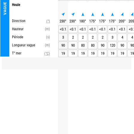
VAGUE
Houle
Direction
230
°
230
°
180
°
175
°
175
°
175
°
205
°
205
(°)
Hauteur
(m)
<0.1
<0.1
<0.1
<0.1
<0.1
<0.1
<0.1
<0.
Période
(s)
3
2
2
2
2
3
4
4
Longueur vague
(m)
90
90
80
80
90
120
90
90
T° mer
19
19
19
19
19
19
19
19
(°C)