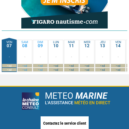
VEN
SAM
DIM
LUN
MAR
MER
JEU
VEN
07
08
09
10
11
12
13
14
-
-
-
-
-
-
-
-
-
-
-
-
-
-
-
-
nd
nd
nd
nd
nd
nd
nd
nd
-
-
-
-
-
-
-
-
nd
nd
nd
nd
nd
nd
nd
nd
METEO
MARINE
L'ASSISTANCE
MÉTÉO EN DIRECT
Contactez le service client