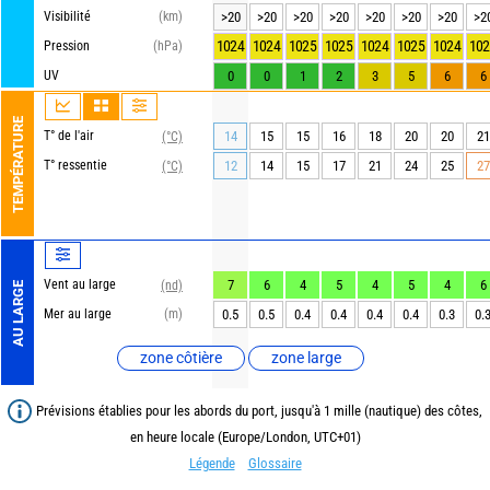
Visibilité
(km)
>20
>20
>20
>20
>20
>20
>20
>2
1024
1024
1025
1025
1024
1025
1024
102
Pression
(hPa)
UV
0
0
1
2
3
5
6
6
TEMPÉRATURE
T° de l'air
14
15
15
16
18
20
20
21
(°C)
T° ressentie
12
14
15
17
21
24
25
27
(°C)
Vent au large
7
6
4
5
4
5
4
6
(nd)
AU LARGE
Mer au large
(m)
0.5
0.5
0.4
0.4
0.4
0.4
0.3
0.
zone côtière
zone large
Prévisions établies pour les abords du port, jusqu'à 1 mille (nautique) des côtes,
en heure locale (Europe/London, UTC+01)
Légende
Glossaire