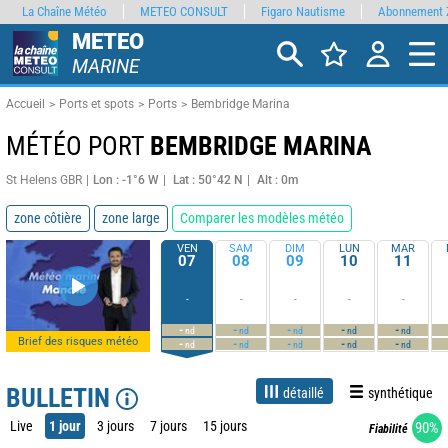
La Chaîne Météo
METEO CONSULT
Figaro Nautisme
Abonnement 
METEO
MARINE
Accueil
Ports et spots
Ports
Bembridge Marina
MÉTÉO PORT
BEMBRIDGE MARINA
St Helens GBR
Lon : -1°6 W
Lat : 50°42 N
Alt : 0m
zone côtière
zone large
Comparer les modèles météo
VEN
SAM
DIM
LUN
MAR
07
08
09
10
11
-
-
-
-
-
-
-
-
-
-
nd
nd
nd
nd
nd
Brief des risques météo
-
-
-
-
-
nd
nd
nd
nd
nd
BULLETIN
détaillé
synthétique
Live
1 jour
3 jours
7 jours
15 jours
90%
Fiabilité