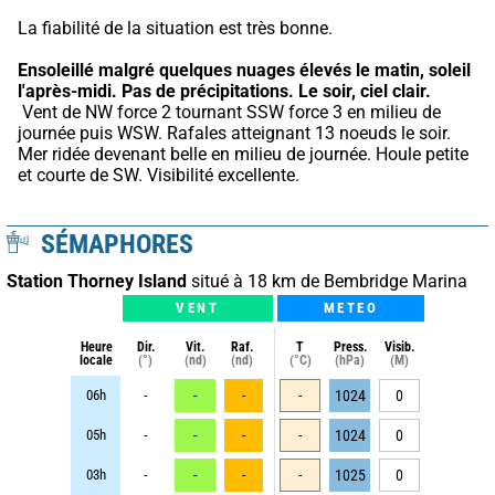
La fiabilité de la situation est très bonne.
Ensoleillé malgré quelques nuages élevés le matin, soleil 
l'après-midi.
Pas de précipitations.
Le soir, ciel clair.
 Vent de NW force 2 tournant SSW force 3 en milieu de 
journée puis WSW. Rafales atteignant 13 noeuds le soir. 
Mer ridée devenant belle en milieu de journée. Houle petite 
et courte de SW. Visibilité excellente.
SÉMAPHORES
Station Thorney Island
situé à 18 km de Bembridge Marina
VENT
METEO
Heure
Dir.
Vit.
Raf.
T
Press.
Visib.
locale
(°)
(nd)
(nd)
(°C)
(hPa)
(M)
06h
-
-
-
-
1024
0
05h
-
-
-
-
1024
0
03h
-
-
-
-
1025
0