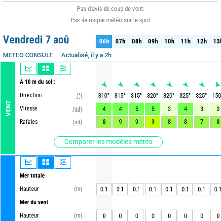
Pas d'avis de coup de vent.
Pas de risque météo sur le spot
Vendredi 7 aoû
06h
07h
08h
09h
10h
11h
12h
13
06h
07h
08h
09h
10h
11h
12h
13
Actualisé, il y a 2h
METEO CONSULT
A 10 m du sol :
Direction
310
°
315
°
315
°
320
°
320
°
325
°
325
°
150
(°)
VENT
Vitesse
4
4
5
5
3
4
3
3
(nd)
8
9
9
9
8
8
7
8
Rafales
(nd)
Comparer les modèles météo
Mer totale
Hauteur
(m)
0.1
0.1
0.1
0.1
0.1
0.1
0.1
0.
Mer du vent
Hauteur
(m)
0
0
0
0
0
0
0
0