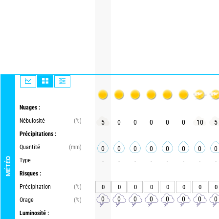
Nuages :
Nébulosité
(%)
5
0
0
0
0
0
10
5
Précipitations :
Quantité
(mm)
0
0
0
0
0
0
0
0
MÉTÉO
Type
-
-
-
-
-
-
-
-
Risques :
Précipitation
(%)
0
0
0
0
0
0
0
0
0
0
0
0
0
0
0
0
Orage
(%)
Luminosité :