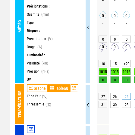
Précipitations :
Quantité
(mm)
0
0
0
MÉTÉO
Type
-
-
-
Risques :
Précipitation
(%)
0
0
0
0
0
0
Orage
(%)
Luminosité :
Visibilité
(km)
10
15
>20
Pression
(hPa)
1015
1015
1015
UV
0
0
0
Graphe
Tableau
TEMPÉRATURE
T° de l'air
(°C)
27
26
25
T° ressentie
(°C)
31
30
28