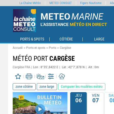
La Chaîne Météo
METEO CONSULT
Figaro Nautisme
Ab
METEO
MARINE
L'ASSISTANCE
MÉTÉO EN DIRECT
PORTS & SPOTS
CÔTIÈRE
LARGE
Accueil
Ports et spots
Ports
Cargèse
MÉTÉO PORT
CARGÈSE
Cargèse FRA
Lon : 8°35’,8422 E
Lat : 42°7’,878 N
Alt : 0m
zone côtière
zone large
Comparer les modèles météo
JEU
VEN
SA
06
07
0