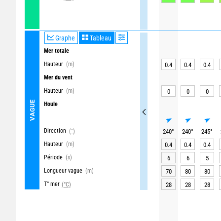
Graphe
Tableau
Mer totale
Hauteur
(m)
0.4
0.4
0.4
Mer du vent
Hauteur
(m)
0
0
0
VAGUE
Houle
Direction
(°)
240
°
240
°
245
°
Hauteur
(m)
0.4
0.4
0.4
Période
(s)
6
6
5
Longueur vague
(m)
70
80
80
T° mer
(°C)
28
28
28