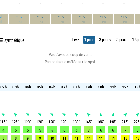
-
-
-
-
-
-
-
-
-
-
-
-
d
nd
nd
nd
nd
nd
nd
-
-
-
-
-
-
d
nd
nd
nd
nd
nd
nd
Live
1 jour
3 jours
7 jours
15 j
synthétique
Pas d'avis de coup de vent.
Pas de risque météo sur le spot
02h
03h
04h
05h
06h
07h
08h
09h
10h
11h
12h
13
02h
03h
04h
05h
06h
07h
08h
09h
10h
11h
12h
13
115
°
125
°
120
°
120
°
120
°
120
°
130
°
145
°
165
°
195
°
215
°
225
4
5
5
5
6
6
6
7
6
6
7
6
8
8
9
9
10
11
11
11
11
11
13
13