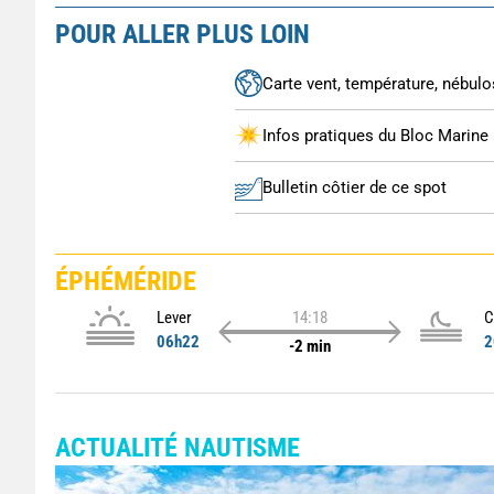
POUR ALLER PLUS LOIN
Carte vent, température, nébulos
Infos pratiques du Bloc Marine
Bulletin côtier de ce spot
ÉPHÉMÉRIDE
Lever
14:18
C
06h22
2
-2 min
ACTUALITÉ NAUTISME