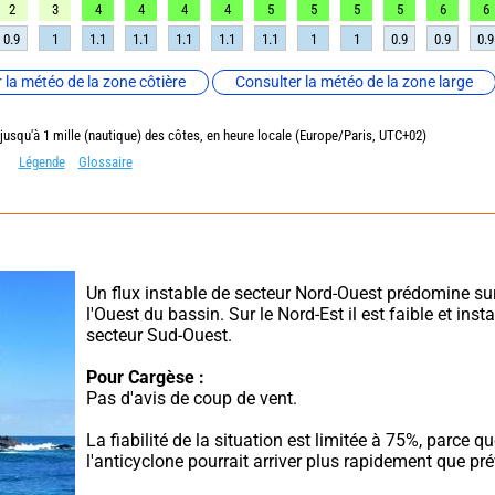
2
3
4
4
4
4
5
5
5
5
6
6
0.9
1
1.1
1.1
1.1
1.1
1.1
1
1
0.9
0.9
0.9
 la météo de la zone côtière
Consulter la météo de la zone large
 jusqu'à 1 mille (nautique) des côtes, en heure locale (Europe/Paris, UTC+02)
Légende
Glossaire
Un flux instable de secteur Nord-Ouest prédomine sur 
l'Ouest du bassin. Sur le Nord-Est il est faible et insta
secteur Sud-Ouest.
Pour Cargèse :
Pas d'avis de coup de vent.
La fiabilité de la situation est limitée à 75%, parce qu
l'anticyclone pourrait arriver plus rapidement que pré