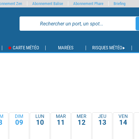
onnement Zen
Abonnement Balise
Abonnement Phare
Briefing
CARTE MÉTÉO
MARÉES
RISQUES MÉTÉO
M
DIM
LUN
MAR
MER
JEU
VEN
8
09
10
11
12
13
14