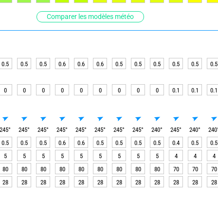
Comparer les modèles météo
0.5
0.5
0.5
0.6
0.6
0.6
0.5
0.5
0.5
0.5
0.5
0.5
0
0
0
0
0
0
0
0
0
0.1
0.1
0.1
245
°
245
°
245
°
245
°
245
°
245
°
245
°
245
°
240
°
245
°
240
°
240
0.5
0.5
0.5
0.6
0.6
0.5
0.5
0.5
0.5
0.4
0.5
0.5
5
5
5
5
5
5
5
5
5
4
4
4
80
80
80
80
80
80
80
80
80
70
70
70
28
28
28
28
28
28
28
28
28
28
28
28