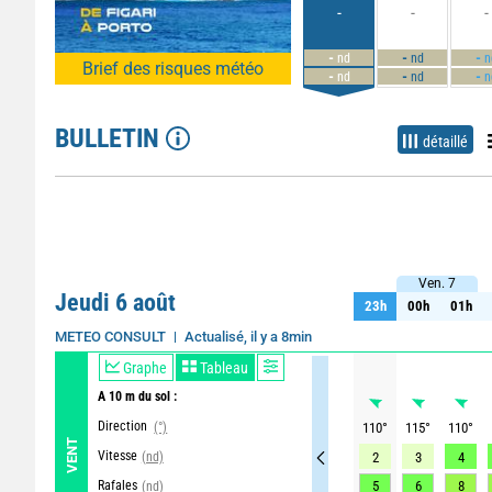
-
-
-
-
-
-
nd
nd
n
Brief des risques météo
-
-
-
nd
nd
n
BULLETIN
détaillé
Ven. 7
Ven. 7
Jeudi 6 août
23h
00h
01h
23h
00h
01h
Actualisé, il y a 8min
METEO CONSULT
Graphe
Tableau
A 10 m du sol :
Direction
(°)
110
°
115
°
110
°
VENT
Vitesse
(nd)
2
3
4
Rafales
5
6
8
(nd)