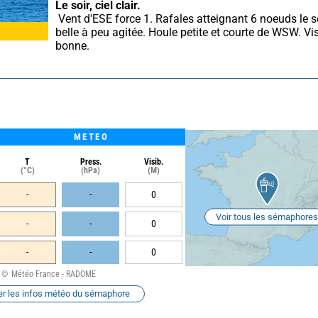
Le soir, ciel clair.
 Vent d'ESE force 1. Rafales atteignant 6 noeuds le soir. Mer 
belle à peu agitée. Houle petite et courte de WSW. Visi
bonne.
METEO
T
Press.
Visib.
(°C)
(hPa)
(M)
-
-
0
Voir tous les sémaphores
-
-
0
-
-
0
Météo France - RADOME
er les infos météo du sémaphore