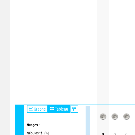
Graphe
Tableau
Nuages :
Nébulosité
(%)
0
0
0