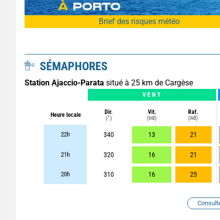
Brief des risques météo
SÉMAPHORES
Station Ajaccio-Parata
situé à 25 km de Cargèse
VENT
Dir.
Vit.
Raf.
Heure locale
(°)
(nd)
(nd)
22h
340
13
21
21h
320
16
21
20h
310
16
25
Consult