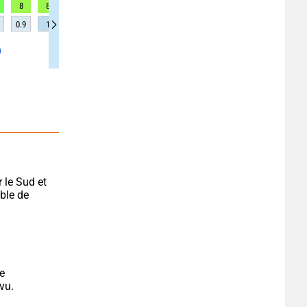
8
8
9
9
8
8
7
6
5
0.9
1
1.1
1.1
1.2
1.2
1.2
1.2
1.1
le Sud et 
ble de 
e 
vu.