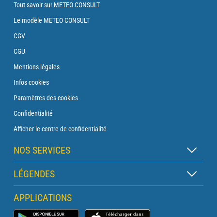
Tout savoir sur METEO CONSULT
Le modèle METEO CONSULT
CGV
CGU
Mentions légales
Infos cookies
Paramètres des cookies
Confidentialité
Afficher le centre de confidentialité
NOS SERVICES
Abonnement Zen
LÉGENDES
Abonnement Balise
Légende des cartes
APPLICATIONS
Abonnement Traversée
Légende des pictogrammes