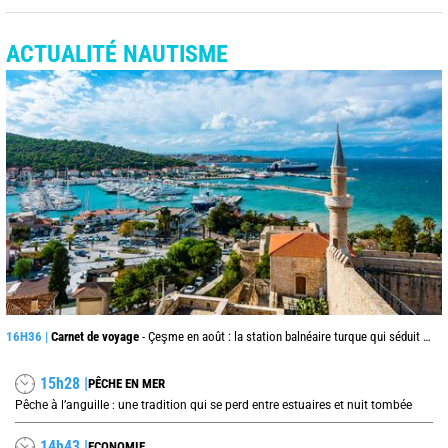
ACTUALITÉ NAUTISME
16H36 |
Carnet de voyage
- Çeşme en août : la station balnéaire turque qui séduit jusque de l’autre côté de la mer Égée
15h28 |
PÊCHE EN MER
Pêche à l’anguille : une tradition qui se perd entre estuaires et nuit tombée
14h43 |
ECONOMIE