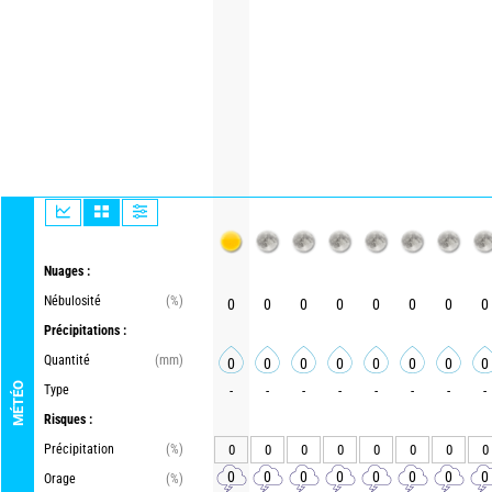
Nuages :
Nébulosité
(%)
0
0
0
0
0
0
0
0
Précipitations :
Quantité
(mm)
0
0
0
0
0
0
0
0
MÉTÉO
Type
-
-
-
-
-
-
-
-
Risques :
Précipitation
(%)
0
0
0
0
0
0
0
0
0
0
0
0
0
0
0
0
Orage
(%)