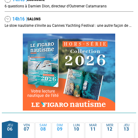
6 questions à Damien Dion, directeur d’Outremer Catamarans
14h16 |
SALONS
Le slow nautisme s'invite au Cannes Yachting Festival : une autre façon de naviguer prend le large
JEU
VEN
SAM
DIM
LUN
MAR
MER
JEU
06
07
08
09
10
11
12
13