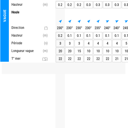
Hauteur
(m)
0.2
0.2
0.2
0.3
0.3
0.3
0.3
0.
VAGUE
Houle
Direction
230
°
230
°
230
°
230
°
235
°
240
°
240
°
245
(°)
Hauteur
(m)
0.2
0.1
0.1
0.1
0.1
0.1
0.1
0.
Période
(s)
3
3
3
4
4
4
4
5
Longueur vague
(m)
20
20
15
10
10
10
10
10
T° mer
22
22
22
22
22
22
21
21
(°C)