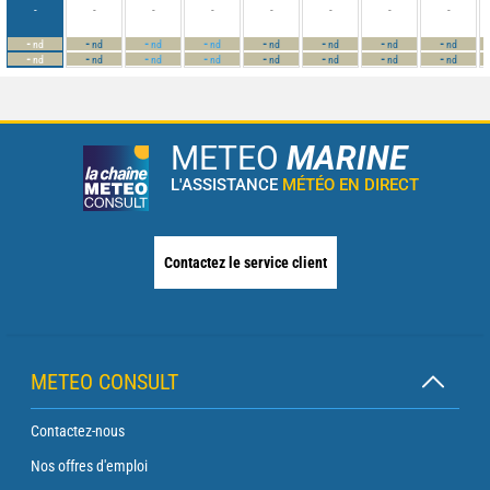
-
-
-
-
-
-
-
-
-
-
-
-
-
-
-
-
nd
nd
nd
nd
nd
nd
nd
nd
-
-
-
-
-
-
-
-
nd
nd
nd
nd
nd
nd
nd
nd
METEO
MARINE
L'ASSISTANCE
MÉTÉO EN DIRECT
Contactez le service client
METEO CONSULT
Contactez-nous
Nos offres d'emploi