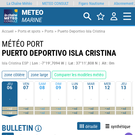
La Chaîne Météo
METEO CONSULT
Figaro Nautisme
Abonnement 
METEO
MARINE
Accueil
Ports et spots
Ports
Puerto Deportivo Isla Cristina
MÉTÉO PORT
PUERTO DEPORTIVO ISLA CRISTINA
Isla Cristina ESP
Lon : -7°19’,7094 W
Lat : 37°11’,808 N
Alt : 0m
zone côtière
zone large
Comparer les modèles météo
JEU
VEN
SAM
DIM
LUN
MAR
MER
JEU
06
07
08
09
10
11
12
13
-
-
-
-
-
-
-
-
-
-
-
-
-
-
-
-
nd
nd
nd
nd
nd
nd
nd
nd
-
-
-
-
-
-
-
-
nd
nd
nd
nd
nd
nd
nd
nd
BULLETIN
détaillé
synthétique