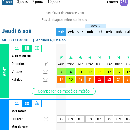
1 jour
3 jours
7 jours
15 jours
75%
Fiabilité
Pas d'avis de coup de vent.
Pas de risque météo sur le spot
Ven. 7
Ven. 7
Jeudi 6 aoû
21h
22h
23h
00h
01h
02h
03h
04
21h
22h
23h
00h
01h
02h
03h
04
Actualisé, il y a 4h
METEO CONSULT
A 10 m du sol :
Direction
240
°
295
°
320
°
325
°
330
°
335
°
335
°
335
(°)
VENT
Vitesse
7
5
11
12
13
12
12
12
(nd)
17
10
18
21
22
22
21
21
Rafales
(nd)
Comparer les modèles météo
Mer totale
Hauteur
(m)
0.3
0.3
0.3
0.3
0.4
0.3
0.3
0.
Mer du vent