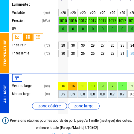
Luminosité :
Visibilité
(km)
>20
>20
>20
>20
>20
>20
>20
>2
1015
1016
1017
1017
1017
1017
1017
101
Pression
(hPa)
UV
0
0
0
0
0
0
0
0
TEMPÉRATURE
T° de l'air
28
30
30
29
27
26
25
24
(°C)
T° ressentie
30
28
26
25
23
22
21
20
(°C)
Vent au large
15
15
11
10
9
7
5
2
(nd)
AU LARGE
Mer au large
(m)
0.9
0.9
0.8
0.8
0.8
0.7
0.7
0.
zone côtière
zone large
Prévisions établies pour les abords du port, jusqu'à 1 mille (nautique) des côtes,
en heure locale (Europe/Madrid, UTC+02)