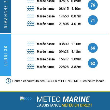
DIMANCHE 29
Marée basse
02h15
0.89m
76
Marée haute
08h15
4.40m
Marée basse
14h50
0.87m
71
Marée haute
21h05
4.01m
Marée basse
03h09
1.10m
LUNDI 30
66
Marée haute
09h23
4.18m
Marée basse
15h47
1.09m
62
Marée haute
22h28
3.82m
Heures et hauteurs des BASSES et PLEINES MERS en heure locale
METEO
MARINE
L'ASSISTANCE
MÉTÉO EN DIRECT