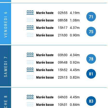
Marée haute
02h55
4.19m
VENDREDI 6
71
Marée basse
08h58
1.08m
Marée haute
15h17
4.37m
75
Marée basse
21h30
0.90m
Marée haute
03h30
4.34m
SAMEDI 7
78
Marée basse
09h48
0.92m
Marée haute
15h52
4.45m
81
Marée basse
22h13
0.82m
Marée haute
04h03
4.45m
83
Marée basse
10h31
0.84m