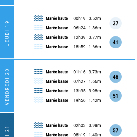
Marée haute
00h19
3.52m
37
JEUDI 19
Marée basse
06h24
1.86m
Marée haute
12h39
3.77m
41
Marée basse
18h59
1.66m
VENDREDI 20
Marée haute
01h16
3.73m
46
Marée basse
07h27
1.66m
Marée haute
13h35
3.98m
51
Marée basse
19h56
1.42m
Marée haute
02h03
3.98m
57
Marée basse
08h19
1.40m