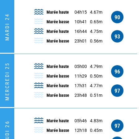
Marée haute
04h15
4.67m
MARDI 24
90
Marée basse
10h41
0.65m
Marée haute
16h44
4.75m
93
Marée basse
23h01
0.56m
MERCREDI 25
Marée haute
05h00
4.79m
96
Marée basse
11h29
0.50m
Marée haute
17h31
4.77m
97
Marée basse
23h48
0.51m
Marée haute
05h46
4.83m
JEUDI 26
97
Marée basse
12h18
0.45m