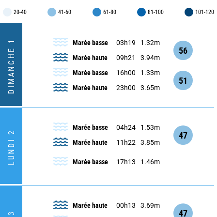
20-40
41-60
61-80
81-100
101-120
DIMANCHE 1
Marée basse
03h19
1.32m
56
Marée haute
09h21
3.94m
Marée basse
16h00
1.33m
51
Marée haute
23h00
3.65m
Marée basse
04h24
1.53m
LUNDI 2
47
Marée haute
11h22
3.85m
Marée basse
17h13
1.46m
Marée haute
00h13
3.69m
47