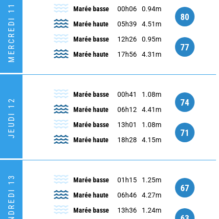
MERCREDI 11
Marée basse
00h06
0.94m
80
Marée haute
05h39
4.51m
Marée basse
12h26
0.95m
77
Marée haute
17h56
4.31m
Marée basse
00h41
1.08m
74
JEUDI 12
Marée haute
06h12
4.41m
Marée basse
13h01
1.08m
71
Marée haute
18h28
4.15m
VENDREDI 13
Marée basse
01h15
1.25m
67
Marée haute
06h46
4.27m
Marée basse
13h36
1.24m
63