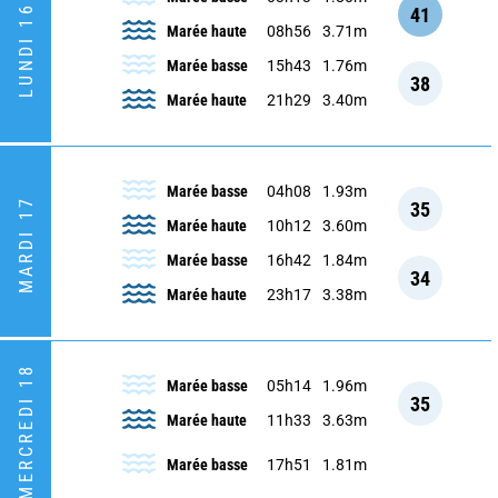
LUNDI 16
41
Marée haute
08h56
3.71m
Marée basse
15h43
1.76m
38
Marée haute
21h29
3.40m
Marée basse
04h08
1.93m
MARDI 17
35
Marée haute
10h12
3.60m
Marée basse
16h42
1.84m
34
Marée haute
23h17
3.38m
MERCREDI 18
Marée basse
05h14
1.96m
35
Marée haute
11h33
3.63m
Marée basse
17h51
1.81m