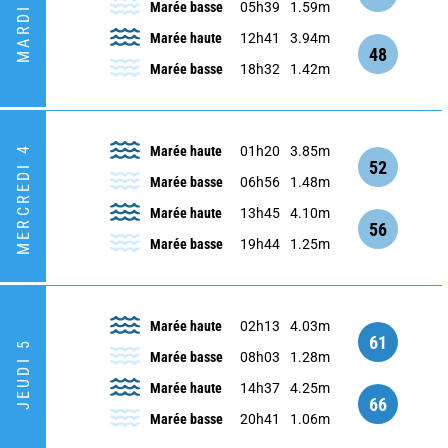
MARDI 3
Marée basse
05h39
1.59m
Marée haute
12h41
3.94m
48
Marée basse
18h32
1.42m
MERCREDI 4
Marée haute
01h20
3.85m
52
Marée basse
06h56
1.48m
Marée haute
13h45
4.10m
56
Marée basse
19h44
1.25m
Marée haute
02h13
4.03m
61
JEUDI 5
Marée basse
08h03
1.28m
Marée haute
14h37
4.25m
66
Marée basse
20h41
1.06m