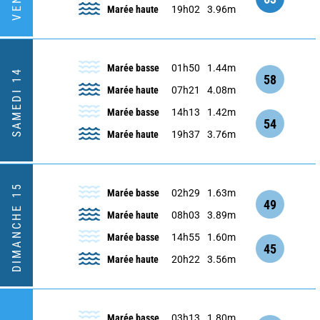
Marée haute
19h02
3.96m
Marée basse
01h50
1.44m
SAMEDI 14
58
Marée haute
07h21
4.08m
Marée basse
14h13
1.42m
54
Marée haute
19h37
3.76m
DIMANCHE 15
Marée basse
02h29
1.63m
49
Marée haute
08h03
3.89m
Marée basse
14h55
1.60m
45
Marée haute
20h22
3.56m
Marée basse
03h13
1.80m