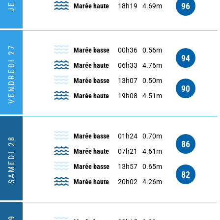
96
Marée haute
18h19
4.69m
VENDREDI 27
Marée basse
00h36
0.56m
94
Marée haute
06h33
4.76m
Marée basse
13h07
0.50m
90
Marée haute
19h08
4.51m
Marée basse
01h24
0.70m
SAMEDI 28
86
Marée haute
07h21
4.61m
Marée basse
13h57
0.65m
82
Marée haute
20h02
4.26m