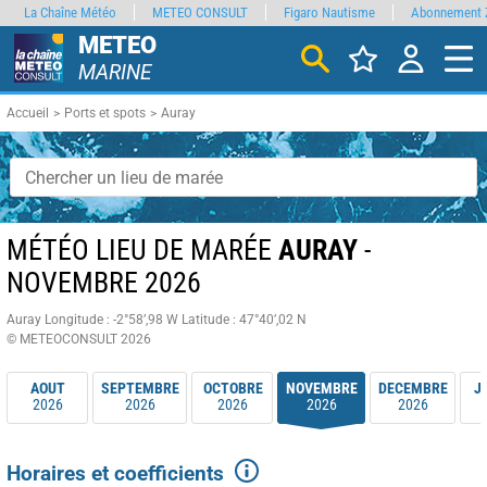
La Chaîne Météo
METEO CONSULT
Figaro Nautisme
Abonnement 
METEO
MARINE
Accueil
Ports et spots
Auray
MÉTÉO LIEU DE MARÉE
AURAY
-
NOVEMBRE 2026
Auray
Longitude : -2°58’,98 W
Latitude : 47°40’,02 N
© METEOCONSULT 2026
AOUT
SEPTEMBRE
OCTOBRE
NOVEMBRE
DECEMBRE
J
2026
2026
2026
2026
2026
Horaires et coefficients