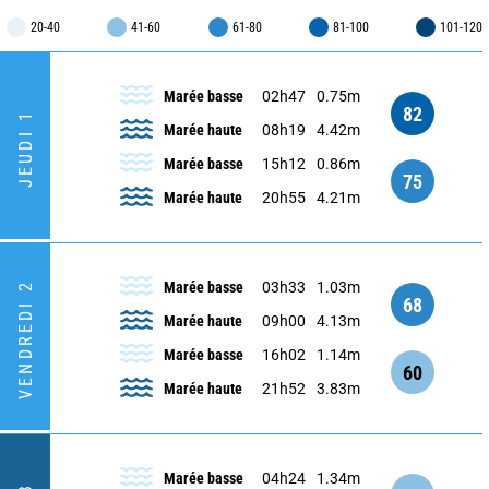
20-40
41-60
61-80
81-100
101-120
Marée basse
02h47
0.75m
82
JEUDI 1
Marée haute
08h19
4.42m
Marée basse
15h12
0.86m
75
Marée haute
20h55
4.21m
Marée basse
03h33
1.03m
VENDREDI 2
68
Marée haute
09h00
4.13m
Marée basse
16h02
1.14m
60
Marée haute
21h52
3.83m
Marée basse
04h24
1.34m