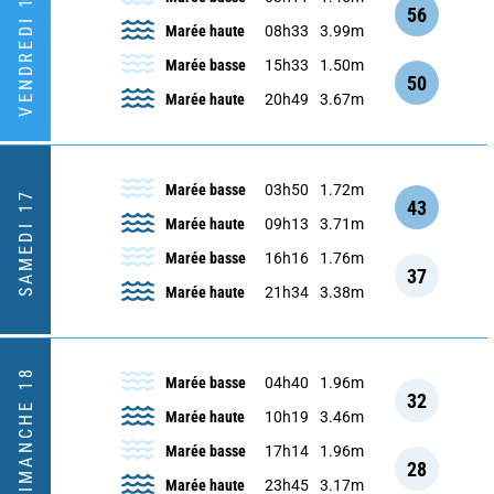
VENDREDI 16
56
Marée haute
08h33
3.99m
Marée basse
15h33
1.50m
50
Marée haute
20h49
3.67m
Marée basse
03h50
1.72m
SAMEDI 17
43
Marée haute
09h13
3.71m
Marée basse
16h16
1.76m
37
Marée haute
21h34
3.38m
DIMANCHE 18
Marée basse
04h40
1.96m
32
Marée haute
10h19
3.46m
Marée basse
17h14
1.96m
28
Marée haute
23h45
3.17m