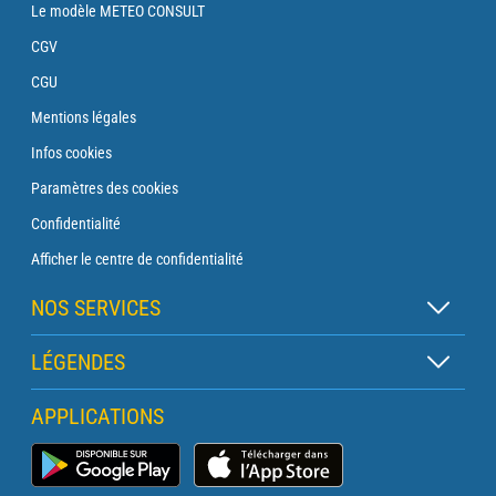
Le modèle METEO CONSULT
CGV
CGU
Mentions légales
Infos cookies
Paramètres des cookies
Confidentialité
Afficher le centre de confidentialité
NOS SERVICES
Abonnement Zen
LÉGENDES
Abonnement Balise
Légende des cartes
APPLICATIONS
Abonnement Traversée
Légende des pictogrammes
Abonnement Phare
Application Météo Marine
Glossaire