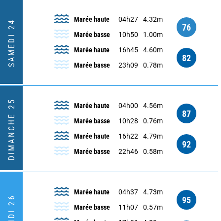
Marée haute
04h27
4.32m
SAMEDI 24
76
Marée basse
10h50
1.00m
Marée haute
16h45
4.60m
82
Marée basse
23h09
0.78m
DIMANCHE 25
Marée haute
04h00
4.56m
87
Marée basse
10h28
0.76m
Marée haute
16h22
4.79m
92
Marée basse
22h46
0.58m
Marée haute
04h37
4.73m
LUNDI 26
95
Marée basse
11h07
0.57m