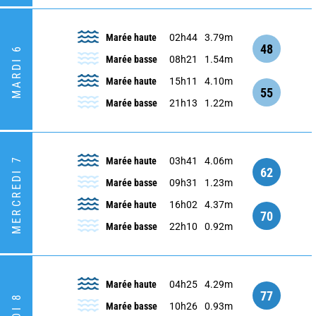
Marée haute
02h44
3.79m
48
MARDI 6
Marée basse
08h21
1.54m
Marée haute
15h11
4.10m
55
Marée basse
21h13
1.22m
MERCREDI 7
Marée haute
03h41
4.06m
62
Marée basse
09h31
1.23m
Marée haute
16h02
4.37m
70
Marée basse
22h10
0.92m
Marée haute
04h25
4.29m
77
Marée basse
10h26
0.93m