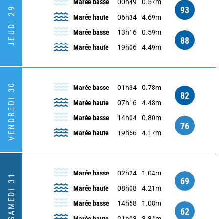
Marée basse
00h49
0.57m
93
JEUDI 29
Marée haute
06h34
4.69m
Marée basse
13h16
0.59m
88
Marée haute
19h06
4.49m
VENDREDI 30
Marée basse
01h34
0.78m
82
Marée haute
07h16
4.48m
Marée basse
14h04
0.80m
76
Marée haute
19h56
4.17m
Marée basse
02h24
1.04m
SAMEDI 31
69
Marée haute
08h08
4.21m
Marée basse
14h58
1.08m
62
Marée haute
21h03
3.84m