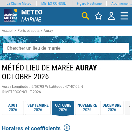
La Chaîne Météo
METEO CONSULT
Figaro Nautisme
Abonnement 
METEO
MARINE
Accueil
Ports et spots
Auray
MÉTÉO LIEU DE MARÉE
AURAY
-
OCTOBRE 2026
Auray
Longitude : -2°58’,98 W
Latitude : 47°40’,02 N
© METEOCONSULT 2026
AOUT
SEPTEMBRE
OCTOBRE
NOVEMBRE
DECEMBRE
J
2026
2026
2026
2026
2026
Horaires et coefficients