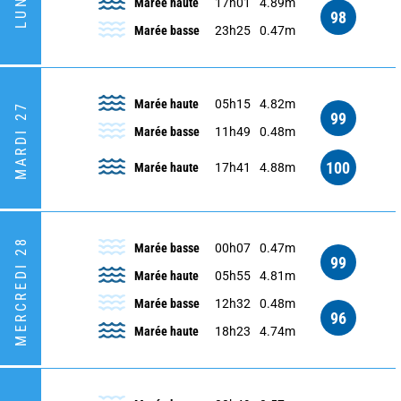
Marée haute
17h01
4.89m
98
Marée basse
23h25
0.47m
Marée haute
05h15
4.82m
MARDI 27
99
Marée basse
11h49
0.48m
100
Marée haute
17h41
4.88m
MERCREDI 28
Marée basse
00h07
0.47m
99
Marée haute
05h55
4.81m
Marée basse
12h32
0.48m
96
Marée haute
18h23
4.74m