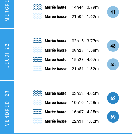
MERCREDI 21
Marée haute
14h44
3.79m
41
Marée basse
21h04
1.62m
Marée haute
03h15
3.77m
48
JEUDI 22
Marée basse
09h27
1.58m
Marée haute
15h28
4.07m
55
Marée basse
21h51
1.32m
VENDREDI 23
Marée haute
03h52
4.05m
62
Marée basse
10h10
1.28m
Marée haute
16h07
4.35m
69
Marée basse
22h31
1.02m