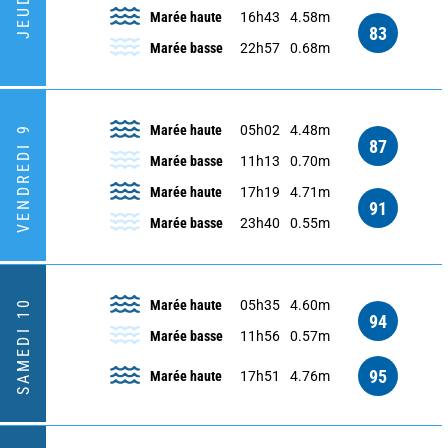
JEUDI 8
Marée haute
16h43
4.58m
83
Marée basse
22h57
0.68m
Marée haute
05h02
4.48m
VENDREDI 9
87
Marée basse
11h13
0.70m
Marée haute
17h19
4.71m
91
Marée basse
23h40
0.55m
SAMEDI 10
Marée haute
05h35
4.60m
94
Marée basse
11h56
0.57m
95
Marée haute
17h51
4.76m