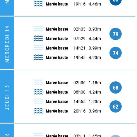
Marée haute
19h16
4.46m
MERCREDI 14
Marée basse
02h03
0.93m
79
Marée haute
07h29
4.44m
Marée basse
14h21
0.99m
74
Marée haute
19h45
4.23m
Marée basse
02h36
1.18m
68
JEUDI 15
Marée haute
08h00
4.24m
Marée basse
14h55
1.23m
62
Marée haute
20h16
3.96m
Marée basse
03h11
1.45m