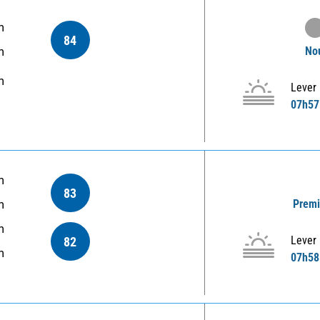
m
84
Nou
m
m
Lever
07h57
m
83
Premi
m
m
Lever
82
m
07h58