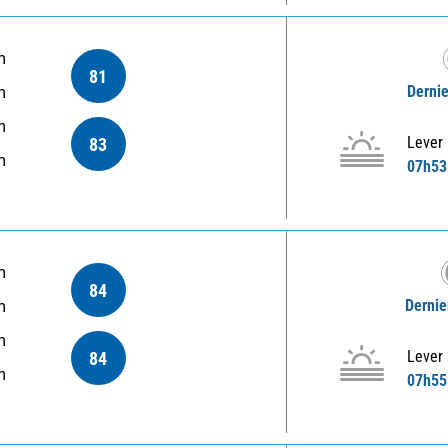
m
81
Dernie
m
m
Lever
83
m
07h53
m
84
Dernie
m
m
Lever
84
m
07h55