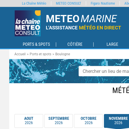
La Chaîne Météo
METEO CONSULT
Figaro Nautisme
Ab
METEO
MARINE
L'ASSISTANCE
MÉTÉO EN DIRECT
PORTS & SPOTS
CÔTIÈRE
LARGE
Accueil
Ports et spots
Boulogne
MÉTÉ
AOUT
SEPTEMBRE
OCTOBRE
NOVEMBRE
2026
2026
2026
2026