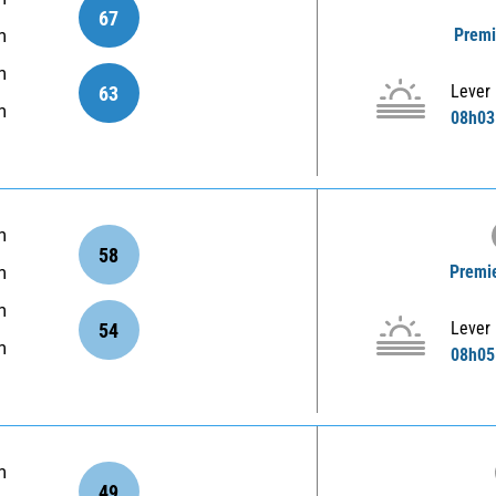
67
Premi
m
m
Lever
63
m
08h03
m
58
Premie
m
m
Lever
54
m
08h05
m
49