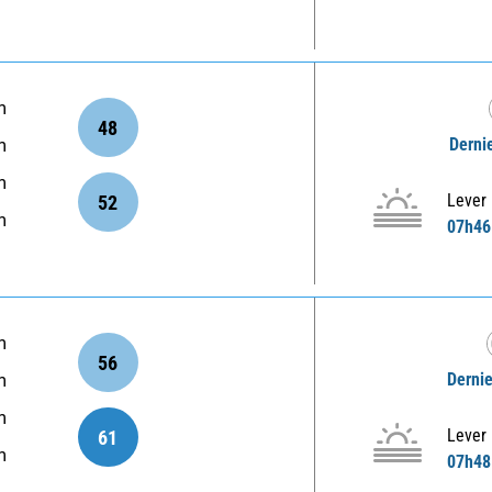
m
48
Dernie
m
m
Lever
52
m
07h46
m
56
Dernie
m
m
Lever
61
m
07h48