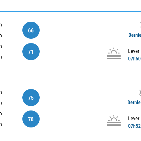
m
66
Dernie
m
m
Lever
71
m
07h50
m
75
Dernie
m
m
Lever
78
m
07h52