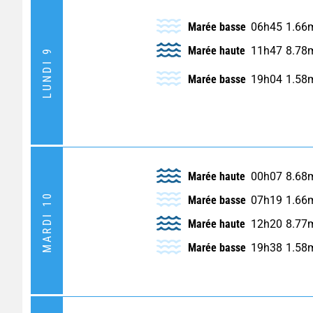
Marée basse
06h45
1.66
Marée haute
11h47
8.78
LUNDI 9
Marée basse
19h04
1.58
Marée haute
00h07
8.68
MARDI 10
Marée basse
07h19
1.66
Marée haute
12h20
8.77
Marée basse
19h38
1.58