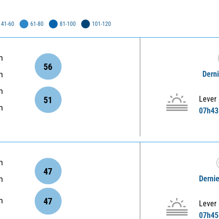
41-60
61-80
81-100
101-120
m
56
Derni
m
m
Lever
51
m
07h43
m
47
Dernie
m
47
m
Lever
07h45