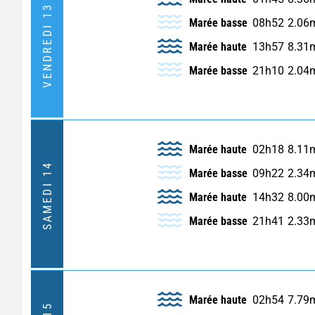
VENDREDI 13
Marée basse
08h52
2.06
Marée haute
13h57
8.31
Marée basse
21h10
2.04
Marée haute
02h18
8.11
SAMEDI 14
Marée basse
09h22
2.34
Marée haute
14h32
8.00
Marée basse
21h41
2.33
Marée haute
02h54
7.79