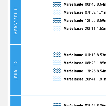
Marée haute
00h40
8.64
MERCREDI 11
Marée basse
07h52
1.71
Marée haute
12h53
8.69
Marée basse
20h11
1.65
Marée haute
01h13
8.53
JEUDI 12
Marée basse
08h23
1.85
Marée haute
13h25
8.54
Marée basse
20h41
1.81
Marée haute
01h45
8.36