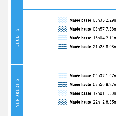
Marée basse
03h35
2.29
Marée haute
08h57
7.88
JEUDI 5
Marée basse
16h04
2.11
Marée haute
21h23
8.03
Marée basse
04h37
1.97
VENDREDI 6
Marée haute
09h50
8.27
Marée basse
17h01
1.83
Marée haute
22h12
8.35