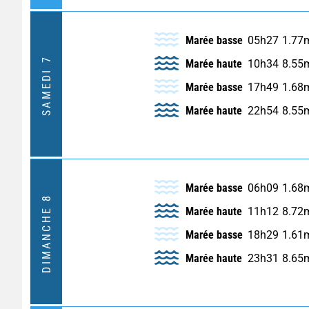
Marée basse
05h27
1.77
SAMEDI 7
Marée haute
10h34
8.55
Marée basse
17h49
1.68
Marée haute
22h54
8.55
Marée basse
06h09
1.68
DIMANCHE 8
Marée haute
11h12
8.72
Marée basse
18h29
1.61
Marée haute
23h31
8.65