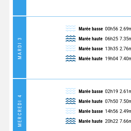
Marée basse
00h56
2.69
Marée haute
06h25
7.35
MARDI 3
Marée basse
13h35
2.76
Marée haute
19h04
7.40
Marée basse
02h19
2.61
MERCREDI 4
Marée haute
07h50
7.50
Marée basse
14h56
2.49
Marée haute
20h22
7.66