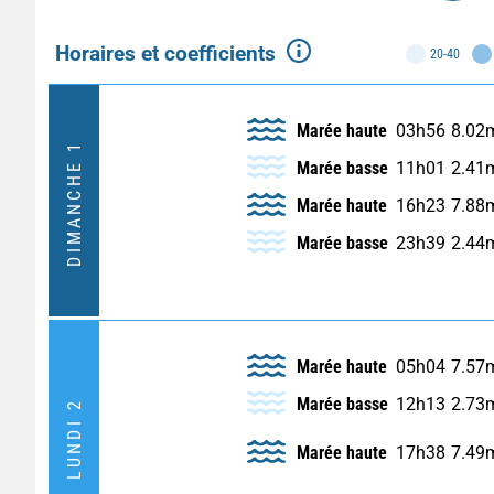
Horaires et coefficients
20-40
Marée haute
03h56
8.02
DIMANCHE 1
Marée basse
11h01
2.41
Marée haute
16h23
7.88
Marée basse
23h39
2.44
Marée haute
05h04
7.57
Marée basse
12h13
2.73
LUNDI 2
Marée haute
17h38
7.49