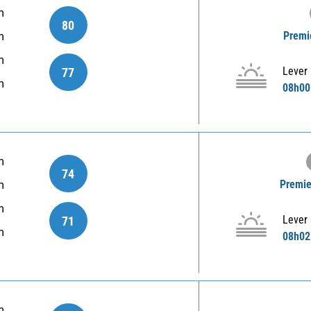
m
80
Premie
m
m
Lever
77
m
08h00
m
74
Premie
m
m
Lever
71
m
08h02
m