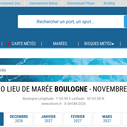
onnement Zen
Abonnement Balise
Abonnement Phare
Briefing
CARTE MÉTÉO
MARÉES
RISQUES MÉTÉO
O LIEU DE MARÉE
BOULOGNE
- NOVEMBRE
Boulogne
Longitude : 1°34’,98 E
Latitude : 50°43’,98 N
www.shom.fr - © SHOM 2026
DECEMBRE
JANVIER
FEVRIER
MARS
2026
2027
2027
2027