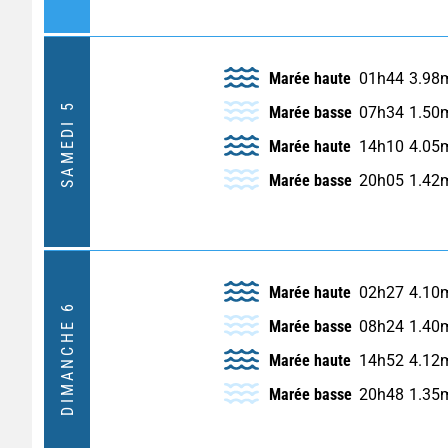
Marée haute
01h44
3.98
SAMEDI 5
Marée basse
07h34
1.50
Marée haute
14h10
4.05
Marée basse
20h05
1.42
Marée haute
02h27
4.10
DIMANCHE 6
Marée basse
08h24
1.40
Marée haute
14h52
4.12
Marée basse
20h48
1.35