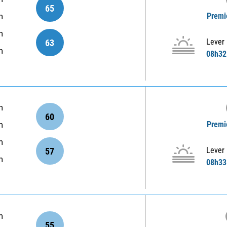
65
Premie
m
m
Lever
63
m
08h32
m
60
Premie
m
m
Lever
57
m
08h33
m
55