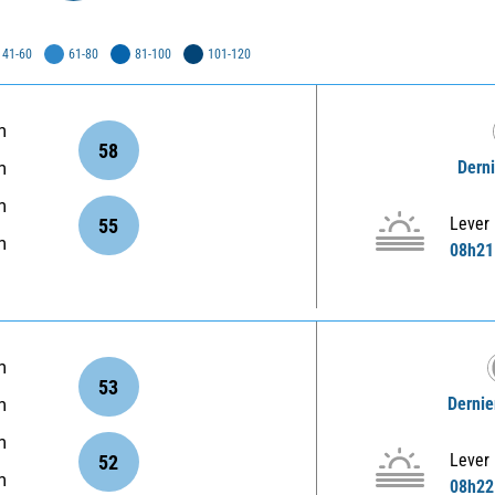
41-60
61-80
81-100
101-120
m
58
Derni
m
m
Lever
55
m
08h21
m
53
Dernie
m
m
Lever
52
m
08h22