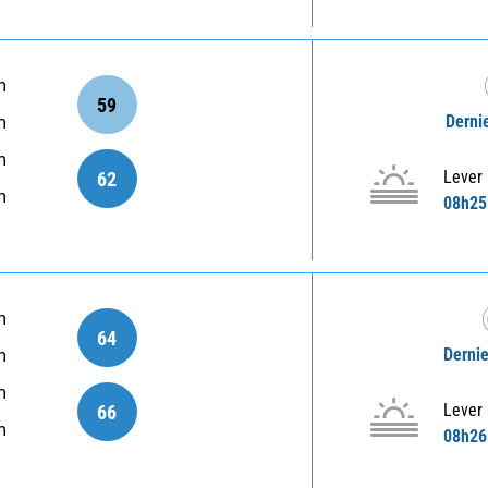
m
59
Derni
m
m
Lever
62
m
08h25
m
64
Dernie
m
m
Lever
66
m
08h26