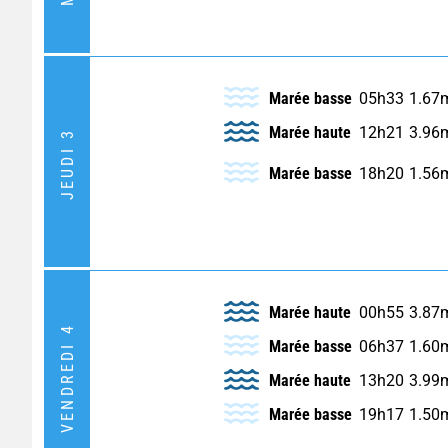
Marée basse
05h33
1.67
Marée haute
12h21
3.96
JEUDI 3
Marée basse
18h20
1.56
Marée haute
00h55
3.87
VENDREDI 4
Marée basse
06h37
1.60
Marée haute
13h20
3.99
Marée basse
19h17
1.50