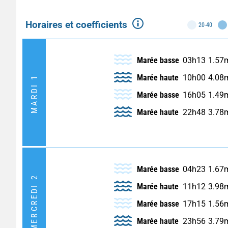
Horaires et coefficients
20-40
Marée basse
03h13
1.57
Marée haute
10h00
4.08
MARDI 1
Marée basse
16h05
1.49
Marée haute
22h48
3.78
Marée basse
04h23
1.67
MERCREDI 2
Marée haute
11h12
3.98
Marée basse
17h15
1.56
Marée haute
23h56
3.79