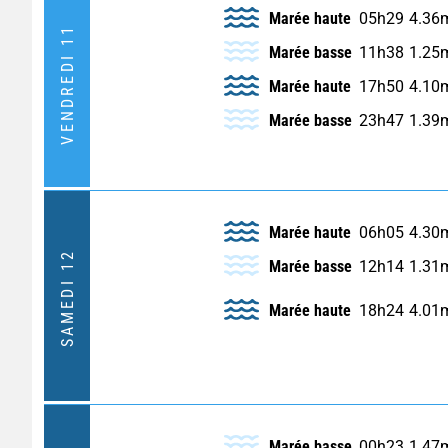
Marée haute
05h29
4.36
VENDREDI 11
Marée basse
11h38
1.25
Marée haute
17h50
4.10
Marée basse
23h47
1.39
Marée haute
06h05
4.30
SAMEDI 12
Marée basse
12h14
1.31
Marée haute
18h24
4.01
Marée basse
00h23
1.47