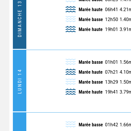
DIMANCHE 13
Marée haute
06h41
4.21
Marée basse
12h50
1.40
Marée haute
19h01
3.91
Marée basse
01h01
1.56
LUNDI 14
Marée haute
07h21
4.10
Marée basse
13h29
1.50
Marée haute
19h41
3.79
Marée basse
01h42
1.66