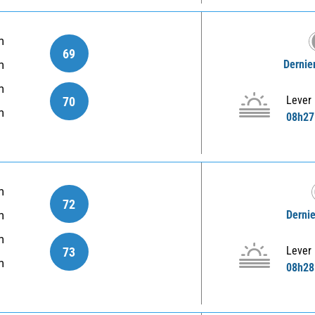
m
69
Dernie
m
m
Lever
70
m
08h27
m
72
Dernie
m
m
Lever
73
m
08h28