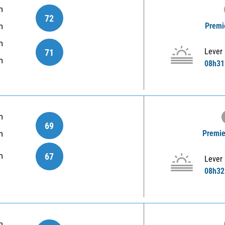
m
72
Premi
m
m
Lever
71
m
08h31
m
69
Premie
m
67
m
Lever
08h32
m