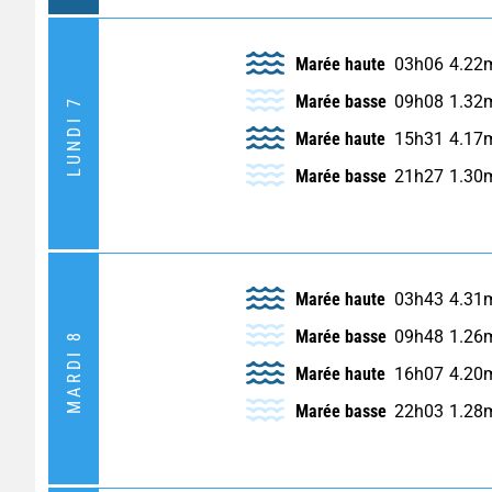
Marée haute
03h06
4.22
Marée basse
09h08
1.32
LUNDI 7
Marée haute
15h31
4.17
Marée basse
21h27
1.30
Marée haute
03h43
4.31
Marée basse
09h48
1.26
MARDI 8
Marée haute
16h07
4.20
Marée basse
22h03
1.28