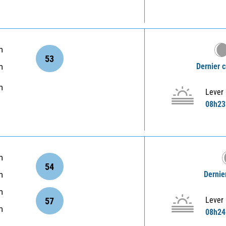
m
53
Dernier c
m
m
Lever
08h23
m
54
Dernie
m
m
Lever
57
m
08h24