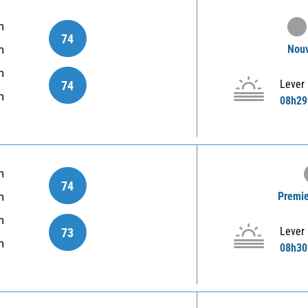
m
74
Nouv
m
m
Lever
74
m
08h29
m
74
Premie
m
m
Lever
73
m
08h30