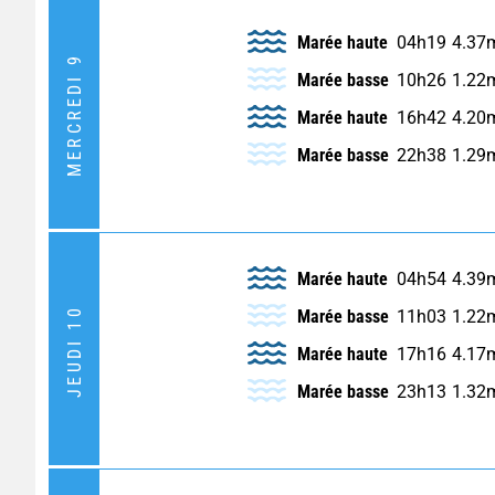
Marée haute
04h19
4.37
MERCREDI 9
Marée basse
10h26
1.22
Marée haute
16h42
4.20
Marée basse
22h38
1.29
Marée haute
04h54
4.39
JEUDI 10
Marée basse
11h03
1.22
Marée haute
17h16
4.17
Marée basse
23h13
1.32