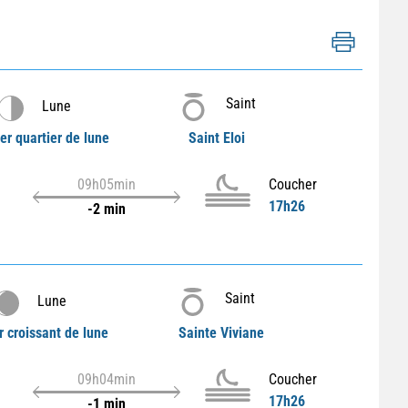
Saint
Lune
er quartier de lune
Saint Eloi
09h05min
Coucher
17h26
-2 min
Saint
Lune
r croissant de lune
Sainte Viviane
09h04min
Coucher
17h26
-1 min