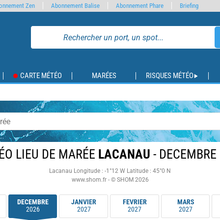
onnement Zen
Abonnement Balise
Abonnement Phare
Briefing
CARTE MÉTÉO
MARÉES
RISQUES MÉTÉO
ÉO LIEU DE MARÉE
LACANAU
- DECEMBRE 
Lacanau
Longitude : -1°12 W
Latitude : 45°0 N
www.shom.fr - © SHOM 2026
DECEMBRE
JANVIER
FEVRIER
MARS
2026
2027
2027
2027