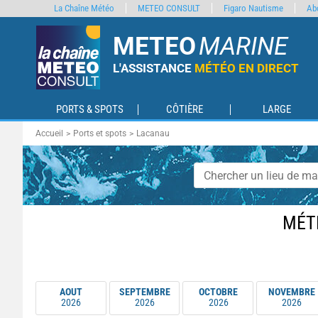
La Chaîne Météo
METEO CONSULT
Figaro Nautisme
Ab
METEO
MARINE
L'ASSISTANCE
MÉTÉO EN DIRECT
PORTS & SPOTS
CÔTIÈRE
LARGE
Accueil
Ports et spots
Lacanau
MÉT
AOUT
SEPTEMBRE
OCTOBRE
NOVEMBRE
2026
2026
2026
2026