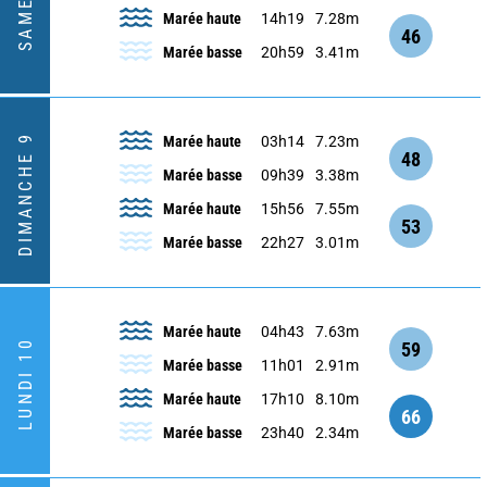
SAMEDI 8
Marée haute
14h19
7.28m
46
Marée basse
20h59
3.41m
DIMANCHE 9
Marée haute
03h14
7.23m
48
Marée basse
09h39
3.38m
Marée haute
15h56
7.55m
53
Marée basse
22h27
3.01m
Marée haute
04h43
7.63m
LUNDI 10
59
Marée basse
11h01
2.91m
Marée haute
17h10
8.10m
66
Marée basse
23h40
2.34m