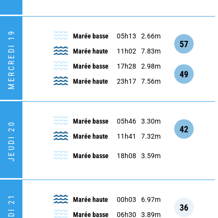
MERCREDI 19
Marée basse
05h13
2.66m
57
Marée haute
11h02
7.83m
Marée basse
17h28
2.98m
49
Marée haute
23h17
7.56m
Marée basse
05h46
3.30m
JEUDI 20
42
Marée haute
11h41
7.32m
Marée basse
18h08
3.59m
Marée haute
00h03
6.97m
36
Marée basse
06h30
3.89m