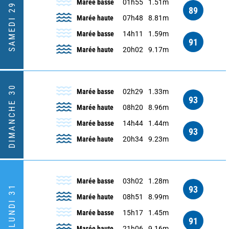
Marée basse
01h55
1.51m
SAMEDI 29
89
Marée haute
07h48
8.81m
Marée basse
14h11
1.59m
91
Marée haute
20h02
9.17m
DIMANCHE 30
Marée basse
02h29
1.33m
93
Marée haute
08h20
8.96m
Marée basse
14h44
1.44m
93
Marée haute
20h34
9.23m
Marée basse
03h02
1.28m
LUNDI 31
93
Marée haute
08h51
8.99m
Marée basse
15h17
1.45m
91
Marée haute
21h06
9.16m