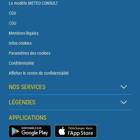
Le modèle METEO CONSULT
CGV
CGU
Mentions légales
Infos cookies
Paramètres des cookies
Confidentialité
Afficher le centre de confidentialité
NOS SERVICES
Abonnement Zen
LÉGENDES
Abonnement Balise
Légende des cartes
APPLICATIONS
Abonnement Traversée
Légende des pictogrammes
Abonnement Phare
Application Météo Marine
Glossaire