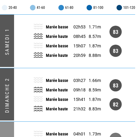
20-40
41-60
61-80
81-100
101-120
Marée basse
02h53
1.71m
SAMEDI 1
83
Marée haute
08h45
8.57m
Marée basse
15h07
1.87m
83
Marée haute
20h59
8.88m
DIMANCHE 2
Marée basse
03h27
1.66m
83
Marée haute
09h18
8.59m
Marée basse
15h41
1.87m
82
Marée haute
21h32
8.83m
Marée basse
04h01
1.73m