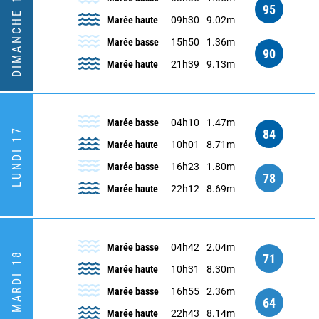
DIMANCHE 16
95
Marée haute
09h30
9.02m
Marée basse
15h50
1.36m
90
Marée haute
21h39
9.13m
Marée basse
04h10
1.47m
LUNDI 17
84
Marée haute
10h01
8.71m
Marée basse
16h23
1.80m
78
Marée haute
22h12
8.69m
Marée basse
04h42
2.04m
MARDI 18
71
Marée haute
10h31
8.30m
Marée basse
16h55
2.36m
64
Marée haute
22h43
8.14m