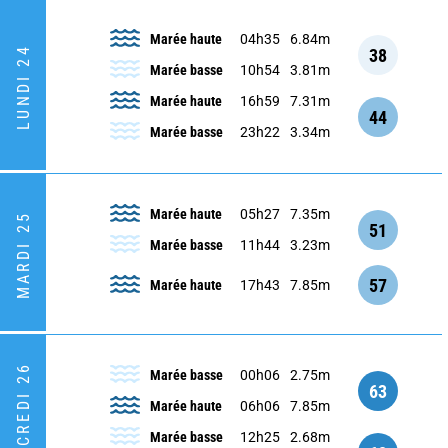
Marée haute
04h35
6.84m
LUNDI 24
38
Marée basse
10h54
3.81m
Marée haute
16h59
7.31m
44
Marée basse
23h22
3.34m
Marée haute
05h27
7.35m
MARDI 25
51
Marée basse
11h44
3.23m
57
Marée haute
17h43
7.85m
MERCREDI 26
Marée basse
00h06
2.75m
63
Marée haute
06h06
7.85m
Marée basse
12h25
2.68m