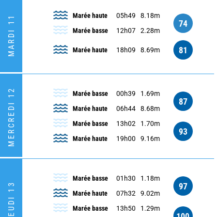
Marée haute
05h49
8.18m
MARDI 11
74
Marée basse
12h07
2.28m
81
Marée haute
18h09
8.69m
MERCREDI 12
Marée basse
00h39
1.69m
87
Marée haute
06h44
8.68m
Marée basse
13h02
1.70m
93
Marée haute
19h00
9.16m
Marée basse
01h30
1.18m
97
JEUDI 13
Marée haute
07h32
9.02m
Marée basse
13h50
1.29m
100