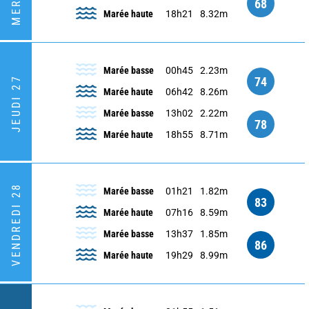
68
Marée haute
18h21
8.32m
Marée basse
00h45
2.23m
74
JEUDI 27
Marée haute
06h42
8.26m
Marée basse
13h02
2.22m
78
Marée haute
18h55
8.71m
VENDREDI 28
Marée basse
01h21
1.82m
83
Marée haute
07h16
8.59m
Marée basse
13h37
1.85m
86
Marée haute
19h29
8.99m