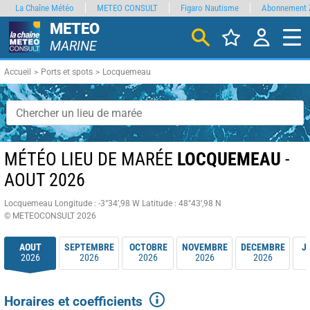
La Chaîne Météo
METEO CONSULT
Figaro Nautisme
Abonnement 
METEO
MARINE
Accueil
Ports et spots
Locquemeau
MÉTÉO LIEU DE MARÉE
LOCQUEMEAU
-
AOUT 2026
Locquemeau
Longitude : -3°34’,98 W
Latitude : 48°43’,98 N
© METEOCONSULT 2026
AOUT
SEPTEMBRE
OCTOBRE
NOVEMBRE
DECEMBRE
J
2026
2026
2026
2026
2026
Horaires et coefficients