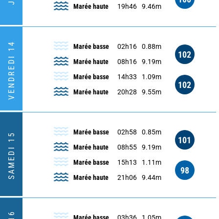
Marée haute
19h46
9.46m
VENDREDI 14
Marée basse
02h16
0.88m
102
Marée haute
08h16
9.19m
Marée basse
14h33
1.09m
102
Marée haute
20h28
9.55m
Marée basse
02h58
0.85m
SAMEDI 15
101
Marée haute
08h55
9.19m
Marée basse
15h13
1.11m
98
Marée haute
21h06
9.44m
Marée basse
03h36
1.05m