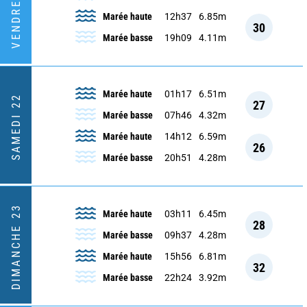
VENDREDI 21
Marée haute
12h37
6.85m
30
Marée basse
19h09
4.11m
Marée haute
01h17
6.51m
SAMEDI 22
27
Marée basse
07h46
4.32m
Marée haute
14h12
6.59m
26
Marée basse
20h51
4.28m
DIMANCHE 23
Marée haute
03h11
6.45m
28
Marée basse
09h37
4.28m
Marée haute
15h56
6.81m
32
Marée basse
22h24
3.92m