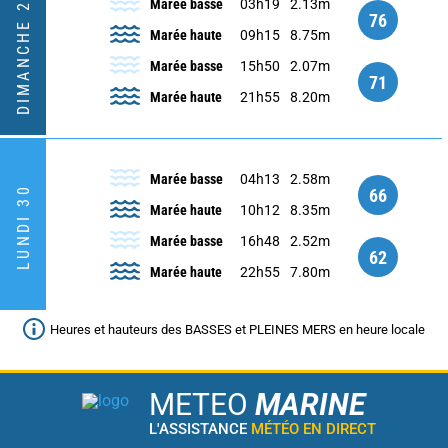
DIMANCHE 29
Marée basse
03h19
2.13m
76
Marée haute
09h15
8.75m
Marée basse
15h50
2.07m
71
Marée haute
21h55
8.20m
Marée basse
04h13
2.58m
LUNDI 30
66
Marée haute
10h12
8.35m
Marée basse
16h48
2.52m
62
Marée haute
22h55
7.80m
Heures et hauteurs des BASSES et PLEINES MERS en heure locale
METEO
MARINE
L'ASSISTANCE
MÉTÉO EN DIRECT