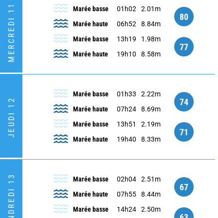
MERCREDI 11
Marée basse
01h02
2.01m
80
Marée haute
06h52
8.84m
Marée basse
13h19
1.98m
77
Marée haute
19h10
8.58m
Marée basse
01h33
2.22m
74
JEUDI 12
Marée haute
07h24
8.69m
Marée basse
13h51
2.19m
71
Marée haute
19h40
8.33m
VENDREDI 13
Marée basse
02h04
2.51m
67
Marée haute
07h55
8.44m
Marée basse
14h24
2.50m
63