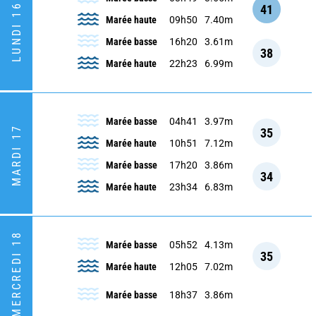
LUNDI 16
41
Marée haute
09h50
7.40m
Marée basse
16h20
3.61m
38
Marée haute
22h23
6.99m
Marée basse
04h41
3.97m
MARDI 17
35
Marée haute
10h51
7.12m
Marée basse
17h20
3.86m
34
Marée haute
23h34
6.83m
MERCREDI 18
Marée basse
05h52
4.13m
35
Marée haute
12h05
7.02m
Marée basse
18h37
3.86m