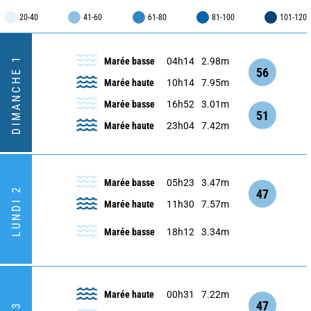
20-40
41-60
61-80
81-100
101-120
DIMANCHE 1
Marée basse
04h14
2.98m
56
Marée haute
10h14
7.95m
Marée basse
16h52
3.01m
51
Marée haute
23h04
7.42m
Marée basse
05h23
3.47m
LUNDI 2
47
Marée haute
11h30
7.57m
Marée basse
18h12
3.34m
Marée haute
00h31
7.22m
47