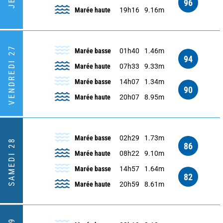
96
Marée haute
19h16
9.16m
VENDREDI 27
Marée basse
01h40
1.46m
94
Marée haute
07h33
9.33m
Marée basse
14h07
1.34m
90
Marée haute
20h07
8.95m
Marée basse
02h29
1.73m
SAMEDI 28
86
Marée haute
08h22
9.10m
Marée basse
14h57
1.64m
82
Marée haute
20h59
8.61m