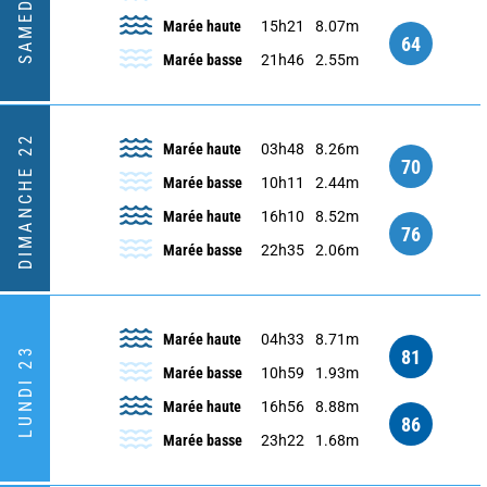
SAMEDI 21
Marée haute
15h21
8.07m
64
Marée basse
21h46
2.55m
DIMANCHE 22
Marée haute
03h48
8.26m
70
Marée basse
10h11
2.44m
Marée haute
16h10
8.52m
76
Marée basse
22h35
2.06m
Marée haute
04h33
8.71m
LUNDI 23
81
Marée basse
10h59
1.93m
Marée haute
16h56
8.88m
86
Marée basse
23h22
1.68m