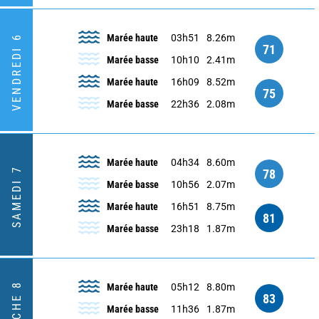
Marée haute
03h51
8.26m
VENDREDI 6
71
Marée basse
10h10
2.41m
Marée haute
16h09
8.52m
75
Marée basse
22h36
2.08m
Marée haute
04h34
8.60m
SAMEDI 7
78
Marée basse
10h56
2.07m
Marée haute
16h51
8.75m
81
Marée basse
23h18
1.87m
Marée haute
05h12
8.80m
83
Marée basse
11h36
1.87m