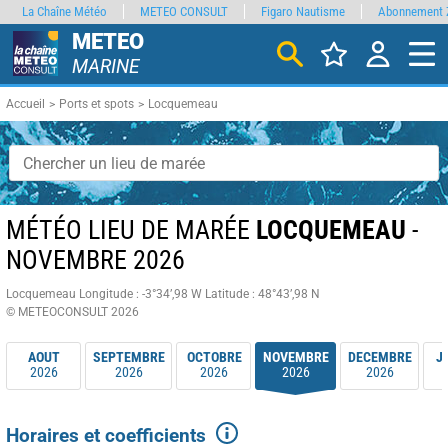
La Chaîne Météo
METEO CONSULT
Figaro Nautisme
Abonnement 
METEO
MARINE
Accueil
Ports et spots
Locquemeau
MÉTÉO LIEU DE MARÉE
LOCQUEMEAU
-
NOVEMBRE 2026
Locquemeau
Longitude : -3°34’,98 W
Latitude : 48°43’,98 N
© METEOCONSULT 2026
AOUT
SEPTEMBRE
OCTOBRE
NOVEMBRE
DECEMBRE
J
2026
2026
2026
2026
2026
Horaires et coefficients