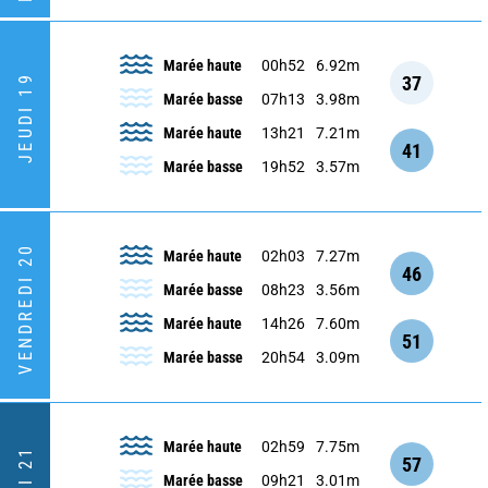
Marée haute
00h52
6.92m
37
JEUDI 19
Marée basse
07h13
3.98m
Marée haute
13h21
7.21m
41
Marée basse
19h52
3.57m
VENDREDI 20
Marée haute
02h03
7.27m
46
Marée basse
08h23
3.56m
Marée haute
14h26
7.60m
51
Marée basse
20h54
3.09m
Marée haute
02h59
7.75m
57
Marée basse
09h21
3.01m