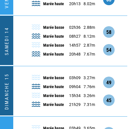
Marée haute
20h13
8.02m
Marée basse
02h36
2.88m
SAMEDI 14
58
Marée haute
08h27
8.12m
Marée basse
14h57
2.87m
54
Marée haute
20h48
7.67m
DIMANCHE 15
Marée basse
03h09
3.27m
49
Marée haute
09h04
7.76m
Marée basse
15h34
3.26m
45
Marée haute
21h29
7.31m
Marée basse
03h49
3.65m