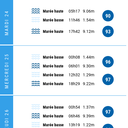
Marée haute
05h17
9.06m
MARDI 24
90
Marée basse
11h46
1.54m
93
Marée haute
17h42
9.12m
MERCREDI 25
Marée basse
00h08
1.44m
96
Marée haute
06h01
9.30m
Marée basse
12h32
1.29m
97
Marée haute
18h29
9.22m
Marée basse
00h54
1.37m
97
JEUDI 26
Marée haute
06h46
9.39m
Marée basse
13h19
1.22m