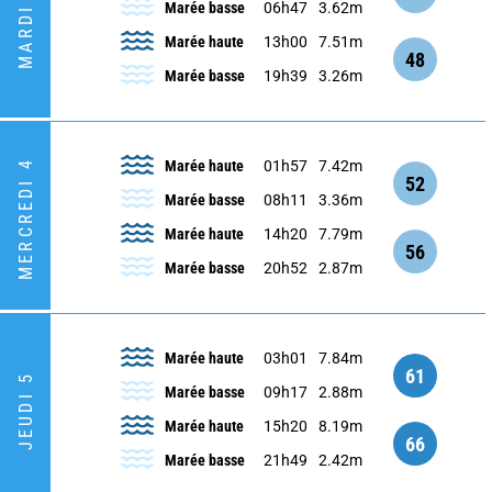
MARDI 3
Marée basse
06h47
3.62m
Marée haute
13h00
7.51m
48
Marée basse
19h39
3.26m
MERCREDI 4
Marée haute
01h57
7.42m
52
Marée basse
08h11
3.36m
Marée haute
14h20
7.79m
56
Marée basse
20h52
2.87m
Marée haute
03h01
7.84m
61
JEUDI 5
Marée basse
09h17
2.88m
Marée haute
15h20
8.19m
66
Marée basse
21h49
2.42m