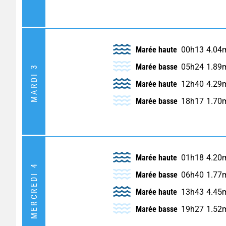
Marée haute
00h13
4.04
Marée basse
05h24
1.89
MARDI 3
Marée haute
12h40
4.29
Marée basse
18h17
1.70
Marée haute
01h18
4.20
MERCREDI 4
Marée basse
06h40
1.77
Marée haute
13h43
4.45
Marée basse
19h27
1.52