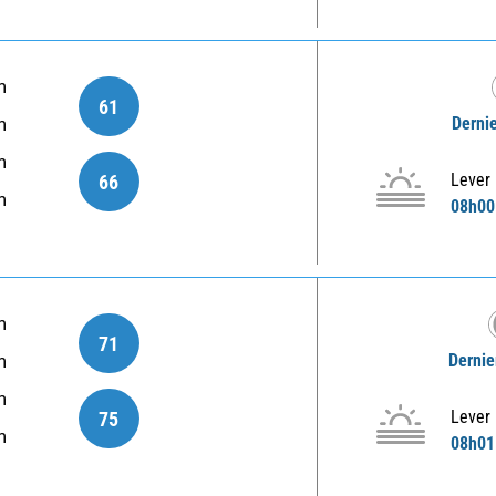
m
61
Dernie
m
m
Lever
66
m
08h00
m
71
Dernie
m
m
Lever
75
m
08h01