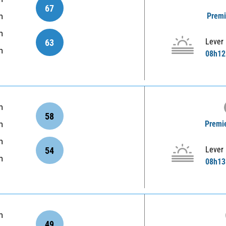
67
Premi
m
m
Lever
63
m
08h12
m
58
Premie
m
m
Lever
54
m
08h13
m
49