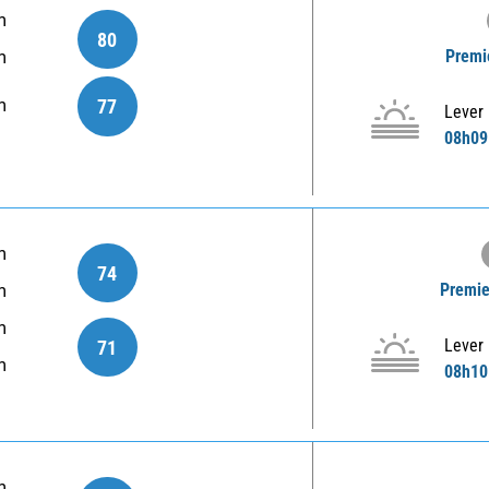
m
80
Premie
m
77
m
Lever
08h09
m
74
Premie
m
m
Lever
71
m
08h10
m