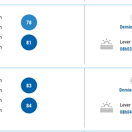
m
78
Dernie
m
m
Lever
81
m
08h03
m
83
Dernie
m
m
Lever
84
m
08h04