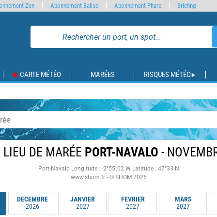
onnement Zen
Abonnement Balise
Abonnement Phare
Briefing
CARTE MÉTÉO
MARÉES
RISQUES MÉTÉO
 LIEU DE MARÉE
PORT-NAVALO
- NOVEMBR
Port-Navalo
Longitude : -2°55’,02 W
Latitude : 47°33 N
www.shom.fr - © SHOM 2026
DECEMBRE
JANVIER
FEVRIER
MARS
2026
2027
2027
2027