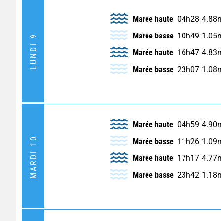
Marée haute
04h28
4.88
Marée basse
10h49
1.05
LUNDI 9
Marée haute
16h47
4.83
Marée basse
23h07
1.08
Marée haute
04h59
4.90
MARDI 10
Marée basse
11h26
1.09
Marée haute
17h17
4.77
Marée basse
23h42
1.18