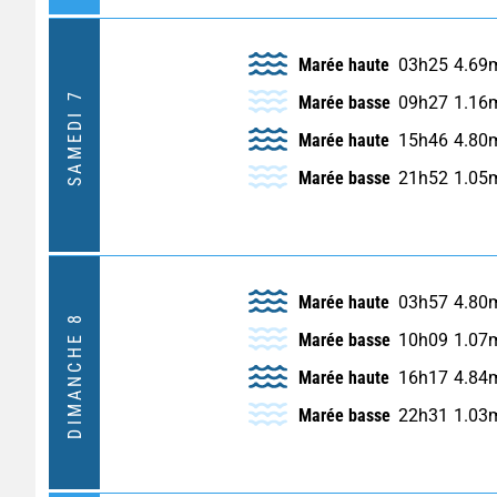
Marée haute
03h25
4.69
SAMEDI 7
Marée basse
09h27
1.16
Marée haute
15h46
4.80
Marée basse
21h52
1.05
Marée haute
03h57
4.80
DIMANCHE 8
Marée basse
10h09
1.07
Marée haute
16h17
4.84
Marée basse
22h31
1.03