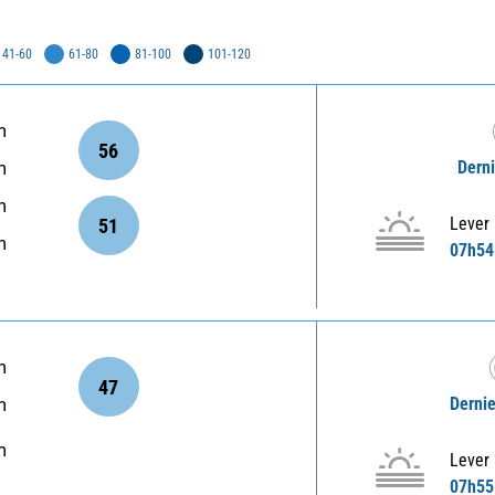
41-60
61-80
81-100
101-120
m
56
Derni
m
m
Lever
51
m
07h54
m
47
Dernie
m
m
Lever
07h55