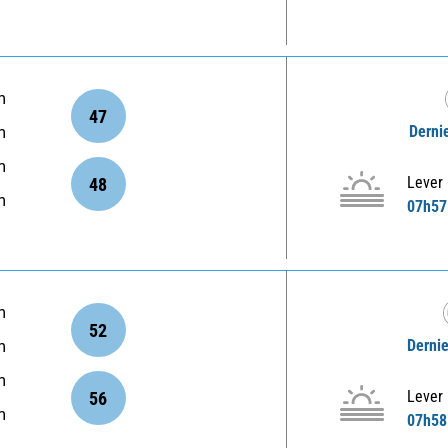
m
47
Dernie
m
m
Lever
48
m
07h57
m
52
Dernie
m
m
Lever
56
m
07h58