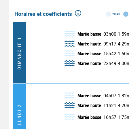
Horaires et coefficients
20-40
Marée basse
03h00
1.59
DIMANCHE 1
Marée haute
09h17
4.29
Marée basse
15h42
1.60
Marée haute
22h49
4.00
Marée basse
04h07
1.82
Marée haute
11h21
4.20
LUNDI 2
Marée basse
16h57
1.75