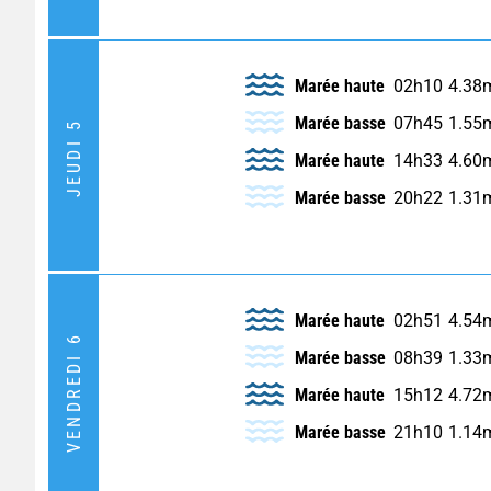
Marée haute
02h10
4.38
Marée basse
07h45
1.55
JEUDI 5
Marée haute
14h33
4.60
Marée basse
20h22
1.31
Marée haute
02h51
4.54
VENDREDI 6
Marée basse
08h39
1.33
Marée haute
15h12
4.72
Marée basse
21h10
1.14