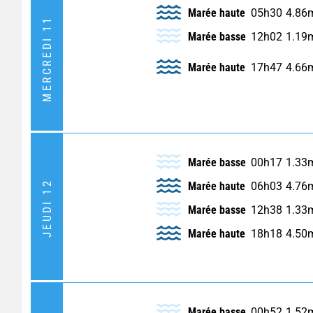
Marée haute
05h30
4.86
MERCREDI 11
Marée basse
12h02
1.19
Marée haute
17h47
4.66
Marée basse
00h17
1.33
JEUDI 12
Marée haute
06h03
4.76
Marée basse
12h38
1.33
Marée haute
18h18
4.50
Marée basse
00h52
1.52