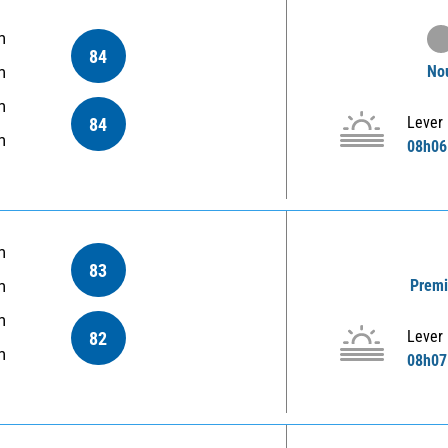
m
84
Nou
m
m
Lever
84
m
08h06
m
83
Premi
m
m
Lever
82
m
08h07