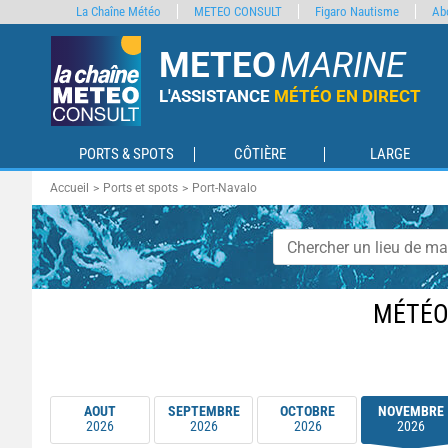
La Chaîne Météo
METEO CONSULT
Figaro Nautisme
Ab
METEO
MARINE
L'ASSISTANCE
MÉTÉO EN DIRECT
PORTS & SPOTS
CÔTIÈRE
LARGE
Accueil
Ports et spots
Port-Navalo
MÉTÉO
AOUT
SEPTEMBRE
OCTOBRE
NOVEMBRE
2026
2026
2026
2026