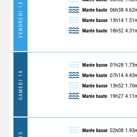
VENDREDI 13
Marée haute
06h38
4.62
Marée basse
13h14
1.51
Marée haute
18h52
4.31
Marée basse
01h28
1.73
SAMEDI 14
Marée haute
07h14
4.43
Marée basse
13h52
1.70
Marée haute
19h27
4.11
Marée basse
02h08
1.93